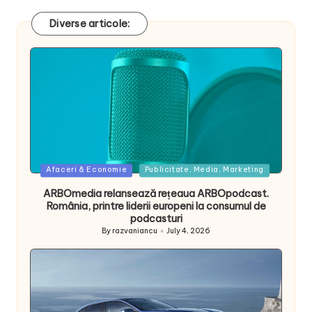
Diverse articole:
Posted
Afaceri & Economie
Publicitate, Media, Marketing
in
ARBOmedia relansează rețeaua ARBOpodcast.
România, printre liderii europeni la consumul de
podcasturi
By
razvaniancu
July 4, 2026
Posted
by