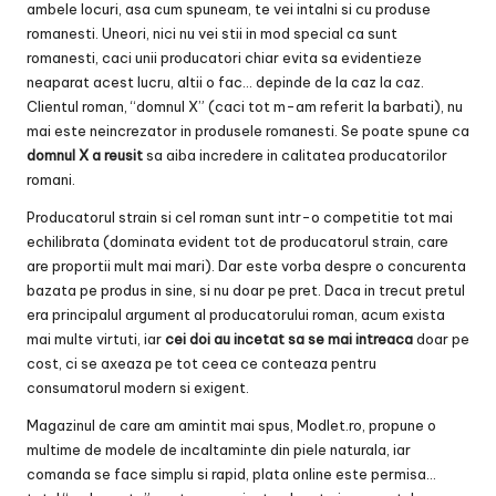
ambele locuri, asa cum spuneam, te vei intalni si cu produse
romanesti. Uneori, nici nu vei stii in mod special ca sunt
romanesti, caci unii producatori chiar evita sa evidentieze
neaparat acest lucru, altii o fac… depinde de la caz la caz.
Clientul roman, “domnul X” (caci tot m-am referit la barbati), nu
mai este neincrezator in produsele romanesti. Se poate spune ca
domnul X a reusit
sa aiba incredere in calitatea producatorilor
romani.
Producatorul strain si cel roman sunt intr-o competitie tot mai
echilibrata (dominata evident tot de producatorul strain, care
are proportii mult mai mari). Dar este vorba despre o concurenta
bazata pe produs in sine, si nu doar pe pret. Daca in trecut pretul
era principalul argument al producatorului roman, acum exista
mai multe virtuti, iar
cei doi au incetat sa se mai intreaca
doar pe
cost, ci se axeaza pe tot ceea ce conteaza pentru
consumatorul modern si exigent.
Magazinul de care am amintit mai spus, Modlet.ro, propune o
multime de modele de incaltaminte din piele naturala, iar
comanda se face simplu si rapid, plata online este permisa…