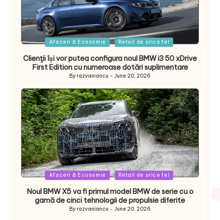
Posted
Afaceri & Economie
Retail de orice fel
in
Clienţii își vor putea configura noul BMW i3 50 xDrive
First Edition cu numeroase dotări suplimentare
By
razvaniancu
June 20, 2026
Posted
by
Posted
Afaceri & Economie
Retail de orice fel
in
Noul BMW X5 va fi primul model BMW de serie cu o
gamă de cinci tehnologii de propulsie diferite
By
razvaniancu
June 20, 2026
Posted
by