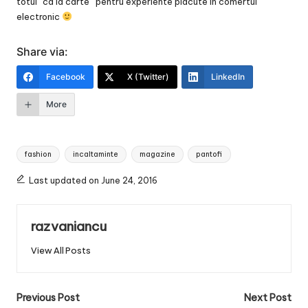
totul “ca la carte” pentru experiente placute in comertul
electronic
Share via:
Facebook
X (Twitter)
LinkedIn
More
Tags:
fashion
incaltaminte
magazine
pantofi
Last updated on June 24, 2016
razvaniancu
View All Posts
Post
Previous Post
Next Post