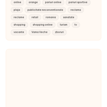
online
orange
pariuri online
pariuri sportive
plaja
publicitate neconventionala
reclama
reclame
retail
romania
sanatate
shopping
shopping online
turism
tv
vacante
Vama Veche
zboruri