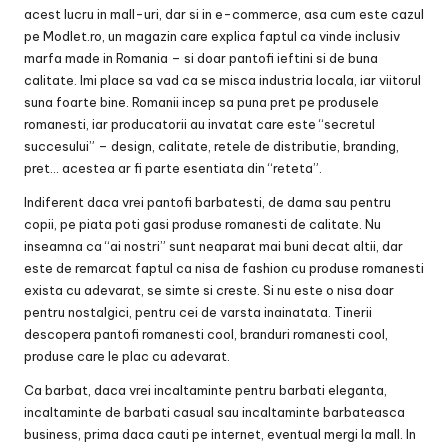
acest lucru in mall-uri, dar si in e-commerce, asa cum este cazul
pe Modlet.ro, un magazin care explica faptul ca vinde inclusiv
marfa made in Romania – si doar pantofi ieftini si de buna
calitate. Imi place sa vad ca se misca industria locala, iar viitorul
suna foarte bine. Romanii incep sa puna pret pe produsele
romanesti, iar producatorii au invatat care este “secretul
succesului” – design, calitate, retele de distributie, branding,
pret… acestea ar fi parte esentiata din “reteta”.
Indiferent daca vrei pantofi barbatesti, de dama sau pentru
copii, pe piata poti gasi produse romanesti de calitate. Nu
inseamna ca “ai nostri” sunt neaparat mai buni decat altii, dar
este de remarcat faptul ca nisa de fashion cu produse romanesti
exista cu adevarat, se simte si creste. Si nu este o nisa doar
pentru nostalgici, pentru cei de varsta inainatata. Tinerii
descopera pantofi romanesti cool, branduri romanesti cool,
produse care le plac cu adevarat.
Ca barbat, daca vrei incaltaminte pentru barbati eleganta,
incaltaminte de barbati casual sau incaltaminte barbateasca
business, prima daca cauti pe internet, eventual mergi la mall. In