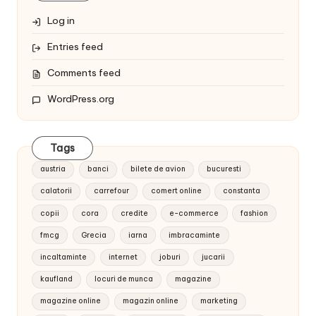
Log in
Entries feed
Comments feed
WordPress.org
Tags
austria
banci
bilete de avion
bucuresti
calatorii
carrefour
comert online
constanta
copii
cora
credite
e-commerce
fashion
fmcg
Grecia
iarna
imbracaminte
incaltaminte
internet
joburi
jucarii
kaufland
locuri de munca
magazine
magazine online
magazin online
marketing