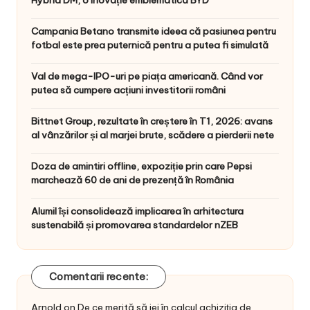
Hybrid DM, o inovație emblematică BYD
Campania Betano transmite ideea că pasiunea pentru
fotbal este prea puternică pentru a putea fi simulată
Val de mega-IPO-uri pe piața americană. Când vor
putea să cumpere acțiuni investitorii români
Bittnet Group, rezultate în creștere în T1, 2026: avans
al vânzărilor și al marjei brute, scădere a pierderii nete
Doza de amintiri offline, expoziție prin care Pepsi
marchează 60 de ani de prezență în România
Alumil își consolidează implicarea în arhitectura
sustenabilă și promovarea standardelor nZEB
Comentarii recente:
Arnold
on
De ce merită să iei în calcul achiziția de