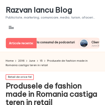
Razvan Iancu Blog
Publicitate, marketing, comunicare, media, turism, afaceri...
erii europeni la consumul de podcasturi
Clienţii își vor pute
Articole recente:
June 20, 2026
Home
2016
June
15
Produsele de fashion made in
Romania castiga teren in retail
Posted
Retail de orice fel
in
Produsele de fashion
made in Romania castiga
teren in retail