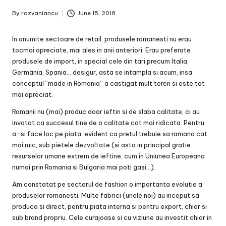
By
razvaniancu
June 15, 2016
Posted
by
In anumite sectoare de retail, produsele romanesti nu erau
tocmai apreciate, mai ales in anii anteriori. Erau preferate
produsele de import, in special cele din tari precum Italia,
Germania, Spania… desigur, asta se intampla si acum, insa
conceptul “made in Romania” a castigat mult teren si este tot
mai apreciat.
Romanii nu (mai) produc doar ieftin si de slaba calitate, ci au
invatat ca succesul tine de o calitate cat mai ridicata. Pentru
a-si face loc pe piata, evident ca pretul trebuie sa ramana cat
mai mic, sub pietele dezvoltate (si asta in principal gratie
resurselor umane extrem de ieftine, cum in Uniunea Europeana
numai prin Romania si Bulgaria mai poti gasi…).
Am constatat pe sectorul de fashion o importanta evolutie a
produselor romanesti. Multe fabrici (unele noi) au inceput sa
produca si direct, pentru piata interna si pentru export, chiar si
sub brand propriu. Cele curajoase si cu viziune au investit chiar in