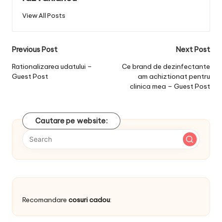
View All Posts
Post
Previous Post
Next Post
navigation
Rationalizarea udatului –
Ce brand de dezinfectante
Guest Post
am achiztionat pentru
clinica mea – Guest Post
Cautare pe website:
Recomandare
cosuri cadou
: