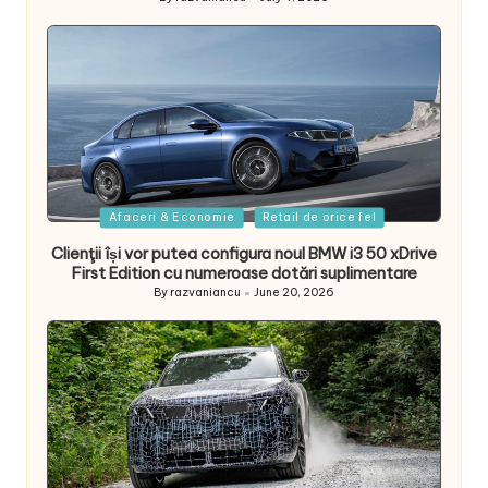
Posted
by
Posted
Afaceri & Economie
Retail de orice fel
in
Clienţii își vor putea configura noul BMW i3 50 xDrive
First Edition cu numeroase dotări suplimentare
By
razvaniancu
June 20, 2026
Posted
by