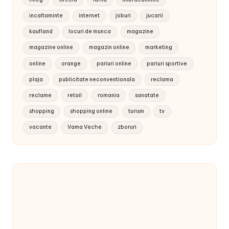
incaltaminte
internet
joburi
jucarii
kaufland
locuri de munca
magazine
magazine online
magazin online
marketing
online
orange
pariuri online
pariuri sportive
plaja
publicitate neconventionala
reclama
reclame
retail
romania
sanatate
shopping
shopping online
turism
tv
vacante
Vama Veche
zboruri