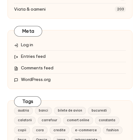
Viata & oameni
203
Meta
Log in
Entries feed
Comments feed
WordPress.org
Tags
austria
banci
bilete de avion
bucuresti
calatorii
carrefour
comert online
constanta
copii
cora
credite
e-commerce
fashion
fmcg
Grecia
iarna
imbracaminte