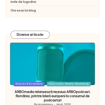
inele de logodna
Ora exacta blog
Diverse articole:
Posted
Afaceri & Economie
Publicitate, Media, Marketing
in
ARBOmedia relansează rețeaua ARBOpodcast.
România, printre liderii europeni la consumul de
podcasturi
By
razvaniancu
July 4, 2026