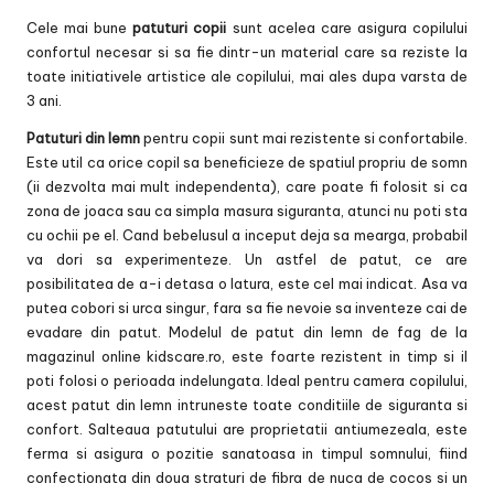
Cele mai bune
patuturi copii
sunt acelea care asigura copilului
confortul necesar si sa fie dintr-un material care sa reziste la
toate initiativele artistice ale copilului, mai ales dupa varsta de
3 ani.
Patuturi din lemn
pentru copii sunt mai rezistente si confortabile.
Este util ca orice copil sa beneficieze de spatiul propriu de somn
(ii dezvolta mai mult independenta), care poate fi folosit si ca
zona de joaca sau ca simpla masura siguranta, atunci nu poti sta
cu ochii pe el. Cand bebelusul a inceput deja sa mearga, probabil
va dori sa experimenteze. Un astfel de patut, ce are
posibilitatea de a-i detasa o latura, este cel mai indicat. Asa va
putea cobori si urca singur, fara sa fie nevoie sa inventeze cai de
evadare din patut. Modelul de patut din lemn de fag de la
magazinul online kidscare.ro, este foarte rezistent in timp si il
poti folosi o perioada indelungata. Ideal pentru camera copilului,
acest patut din lemn intruneste toate conditiile de siguranta si
confort. Salteaua patutului are proprietatii antiumezeala, este
ferma si asigura o pozitie sanatoasa in timpul somnului, fiind
confectionata din doua straturi de fibra de nuca de cocos si un