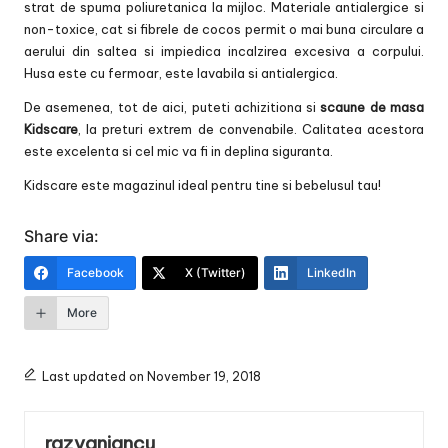
strat de spuma poliuretanica la mijloc. Materiale antialergice si
non-toxice, cat si fibrele de cocos permit o mai buna circulare a
aerului din saltea si impiedica incalzirea excesiva a corpului.
Husa este cu fermoar, este lavabila si antialergica.
De asemenea, tot de aici, puteti achizitiona si
scaune de masa
Kidscare
, la preturi extrem de convenabile. Calitatea acestora
este excelenta si cel mic va fi in deplina siguranta.
Kidscare este magazinul ideal pentru tine si bebelusul tau!
Share via:
Facebook
X (Twitter)
LinkedIn
More
Last updated on November 19, 2018
razvaniancu