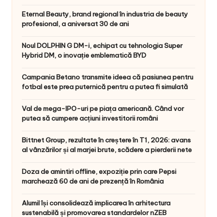
Eternal Beauty, brand regional în industria de beauty
profesional, a aniversat 30 de ani
Noul DOLPHIN G DM-i, echipat cu tehnologia Super
Hybrid DM, o inovație emblematică BYD
Campania Betano transmite ideea că pasiunea pentru
fotbal este prea puternică pentru a putea fi simulată
Val de mega-IPO-uri pe piața americană. Când vor
putea să cumpere acțiuni investitorii români
Bittnet Group, rezultate în creștere în T1, 2026: avans
al vânzărilor și al marjei brute, scădere a pierderii nete
Doza de amintiri offline, expoziție prin care Pepsi
marchează 60 de ani de prezență în România
Alumil își consolidează implicarea în arhitectura
sustenabilă și promovarea standardelor nZEB