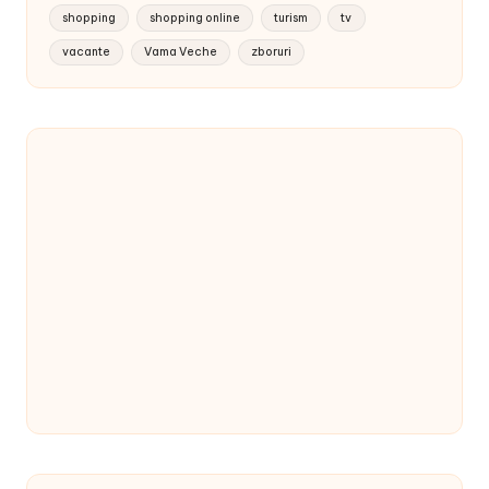
shopping
shopping online
turism
tv
vacante
Vama Veche
zboruri