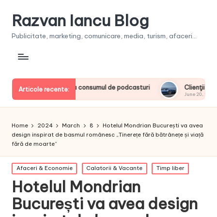
Razvan Iancu Blog
Publicitate, marketing, comunicare, media, turism, afaceri...
i europeni la consumul de podcasturi
Clienţii își vor putea c
Articole recente:
June 20, 2026
Home
2024
March
8
Hotelul Mondrian București va avea
design inspirat de basmul românesc „Tinerețe fără bătrânețe și viață
fără de moarte”
Posted
Afaceri & Economie
Calatorii & Vacante
Timp liber
in
Hotelul Mondrian
București va avea design