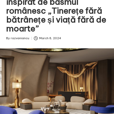
inspirat de basmul
românesc „Tinerețe fără
bătrânețe și viață fără de
moarte”
By
razvaniancu
March 8, 2024
Posted
by