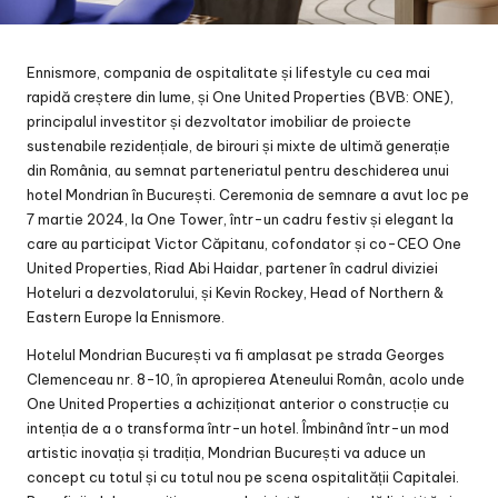
Ennismore, compania de ospitalitate și lifestyle cu cea mai
rapidă creștere din lume, și One United Properties (BVB: ONE),
principalul investitor și dezvoltator imobiliar de proiecte
sustenabile rezidențiale, de birouri și mixte de ultimă generație
din România, au semnat parteneriatul pentru deschiderea unui
hotel Mondrian în București. Ceremonia de semnare a avut loc pe
7 martie 2024, la One Tower, într-un cadru festiv și elegant la
care au participat Victor Căpitanu, cofondator și co-CEO One
United Properties, Riad Abi Haidar, partener în cadrul diviziei
Hoteluri a dezvolatorului, și Kevin Rockey, Head of Northern &
Eastern Europe la Ennismore.
Hotelul Mondrian București va fi amplasat pe strada Georges
Clemenceau nr. 8-10, în apropierea Ateneului Român, acolo unde
One United Properties a achiziționat anterior o construcție cu
intenția de a o transforma într-un hotel. Îmbinând într-un mod
artistic inovația și tradiția, Mondrian București va aduce un
concept cu totul și cu totul nou pe scena ospitalității Capitalei.