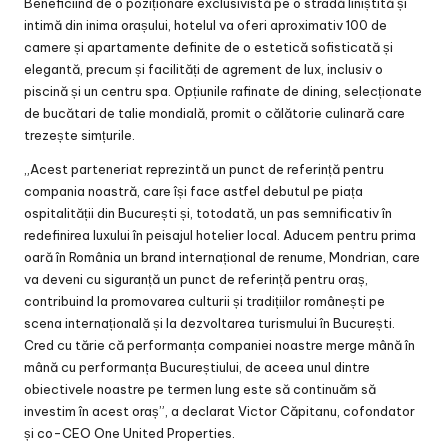
Beneficiind de o poziționare exclusivistă pe o stradă liniștită și
intimă din inima orașului, hotelul va oferi aproximativ 100 de
camere și apartamente definite de o estetică sofisticată și
elegantă, precum și facilități de agrement de lux, inclusiv o
piscină și un centru spa. Opțiunile rafinate de dining, selecționate
de bucătari de talie mondială, promit o călătorie culinară care
trezește simțurile.
„Acest parteneriat reprezintă un punct de referință pentru
compania noastră, care își face astfel debutul pe piața
ospitalității din București și, totodată, un pas semnificativ în
redefinirea luxului în peisajul hotelier local. Aducem pentru prima
oară în România un brand internațional de renume, Mondrian, care
va deveni cu siguranță un punct de referință pentru oraș,
contribuind la promovarea culturii și tradițiilor românești pe
scena internațională și la dezvoltarea turismului în București.
Cred cu tărie că performanța companiei noastre merge mână în
mână cu performanța Bucureștiului, de aceea unul dintre
obiectivele noastre pe termen lung este să continuăm să
investim în acest oraș”, a declarat Victor Căpitanu, cofondator
și co-CEO One United Properties.