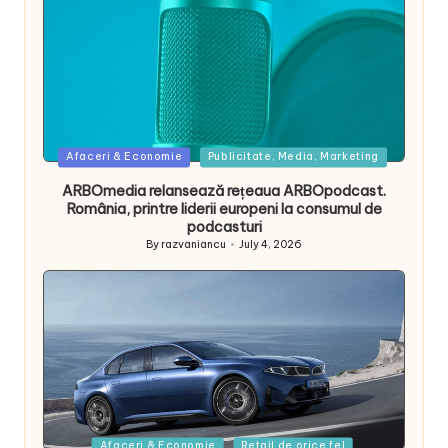
Posted
Afaceri & Economie
Publicitate, Media, Marketing
in
ARBOmedia relansează rețeaua ARBOpodcast.
România, printre liderii europeni la consumul de
podcasturi
By
razvaniancu
July 4, 2026
Posted
by
Posted
Afaceri & Economie
Retail de orice fel