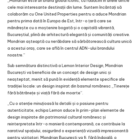
„Mondrian este un brand global iconic, cu rădăcini în unele dintre
cele mai interesante destinații din lume. Suntem încântați să
colaborăm cu One United Properties pentru a aduce Mondrian
pentru prima dată în Europa de Est, într-o țară care se
mândrește cu o moștenire bogată și o capitală vibrantă,
Bucureștiul, plină de arhitectură elegantă și comunități creative.
Mondrian așteaptă cu nerăbdare să sărbătorească cultura unică
a acestui oraș, care se află în centrul ADN-ului brandului
noastre.”
Sub semnătura distinctivă a Lemon Interior Design, Mondrian
București va beneficia de un concept de design unic și
neașteptat, menit să pună în evidență elemente specifice ale
tradiției locale: un design inspirat din basmul românesc „Tinerețe
fără bătrânețe și viață fără de moarte”.
„Cu o atenție minuțioasă la detalii și o pasiune pentru
autenticitate, echipa Lemon aduce în prim-plan elemente de
design inspirate din patrimoniul cultural românesc și
reinterpretate într-o manieră contemporană, ce contribuie la
narativul spațiului, asigurând o experiență vizuală impresionantă
pentru vizitatori. Mondrian București va fi, fără îndoială, o