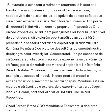
„Bucureștiul a cunoscut o redresare remarcabilă în sectorul
turistic în urma pandemiei, iar aici există o cerere mare,
nedeservită, de hoteluri de lux, de opțiuni de cazare sofisticate,
care oferă experiențe în sine. Sunt foarte bucuros să fac parte
din această inițiativă prin care ne propunem, împreună cu One
United Properties, să aducem peisajul hotelier local la un alt nivel
de sofisticare și să explorăm oportunități de investiții fără
precedent în sectorul ofertant al ospitalității și turismului din
România. Pe măsură ce piața se dezvoltă, angajamentul nostru
depășește zona investițiilor. Concentrându-ne pe concepte de
călătorii personalizate și crearea de experiențe unice, vă invităm
să faceți parte din redefinirea viitorului ospitalității în România.
Brandul hotelier Mondrian propune o viziune artistică fusion, un
exemplu de succes al modului în care poate fi creată o
experiență unică și memorabilă pentru oaspeți. Mondrian este un
mod de a călători, de a explora, de a experimenta”, a adăugat
Riad Abi Haidar, partener al diviziei Hoteluri One United
Properties.
Chadi Farhat, Brand COO Mondrian la Ennismore, a declarat: