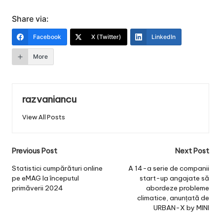
Share via:
Facebook
X (Twitter)
LinkedIn
More
razvaniancu
View All Posts
Post
Previous Post
Next Post
navigation
Statistici cumpărături online
A 14-a serie de companii
pe eMAG la începutul
start-up angajate să
primăverii 2024
abordeze probleme
climatice, anunțată de
URBAN-X by MINI