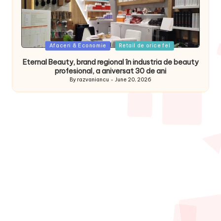
Posted
Afaceri & Economie
Retail de orice fel
in
Eternal Beauty, brand regional în industria de beauty
profesional, a aniversat 30 de ani
By
razvaniancu
June 20, 2026
Posted
by