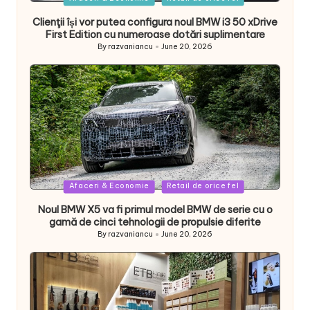
in
Clienţii își vor putea configura noul BMW i3 50 xDrive
First Edition cu numeroase dotări suplimentare
By
razvaniancu
June 20, 2026
Posted
by
Posted
Afaceri & Economie
Retail de orice fel
in
Noul BMW X5 va fi primul model BMW de serie cu o
gamă de cinci tehnologii de propulsie diferite
By
razvaniancu
June 20, 2026
Posted
by