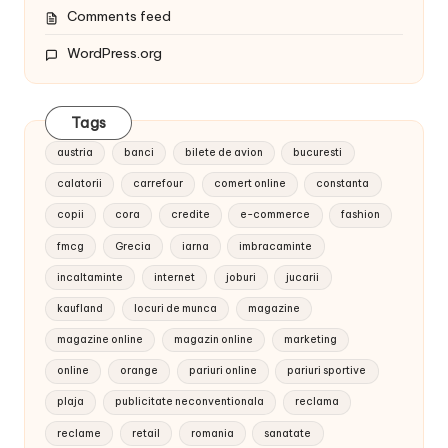
Comments feed
WordPress.org
Tags
austria
banci
bilete de avion
bucuresti
calatorii
carrefour
comert online
constanta
copii
cora
credite
e-commerce
fashion
fmcg
Grecia
iarna
imbracaminte
incaltaminte
internet
joburi
jucarii
kaufland
locuri de munca
magazine
magazine online
magazin online
marketing
online
orange
pariuri online
pariuri sportive
plaja
publicitate neconventionala
reclama
reclame
retail
romania
sanatate