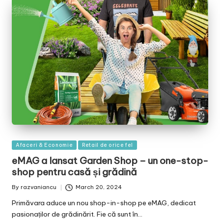
Posted
Afaceri & Economie
Retail de orice fel
in
eMAG a lansat Garden Shop – un one-stop-
shop pentru casă și grădină
By
razvaniancu
March 20, 2024
Posted
by
Primăvara aduce un nou shop-in-shop pe eMAG, dedicat
pasionaților de grădinărit. Fie că sunt în…