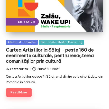
Posted
Afaceri & Economie
Publicitate, Media, Marketing
in
Curtea Artiștilor la Sălaj – peste 150 de
evenimente culturale, pentru renașterea
comunităților prin cultură
By
razvaniancu
March 27, 2024
Posted
by
Curtea Artiștilor aduce în Sălaj, unul dintre cele cinci județe din
România în care nu…
Read More