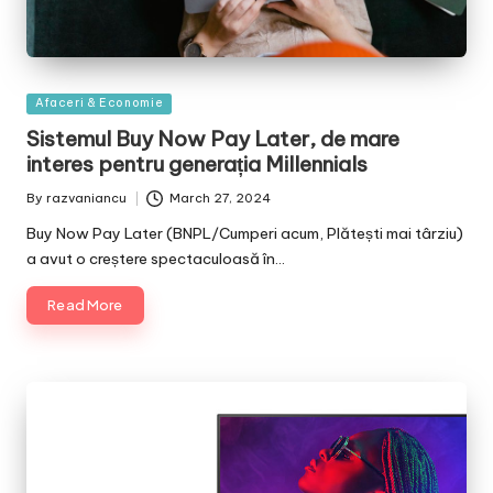
Posted
Afaceri & Economie
in
Sistemul Buy Now Pay Later, de mare
interes pentru generația Millennials
By
razvaniancu
March 27, 2024
Posted
by
Buy Now Pay Later (BNPL/Cumperi acum, Plătești mai târziu)
a avut o creștere spectaculoasă în…
Read More