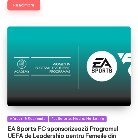
Read More
Posted
Afaceri & Economie
Publicitate, Media, Marketing
in
EA Sports FC sponsorizează Programul
UEFA de Leadership pentru Femeile din