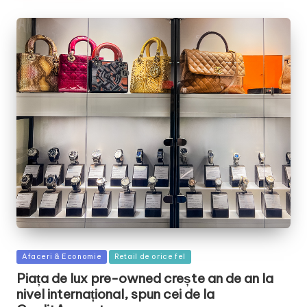
Posted
Afaceri & Economie
Retail de orice fel
in
Piața de lux pre-owned crește an de an la
nivel internațional, spun cei de la