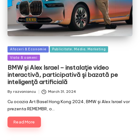
Posted
Afaceri & Economie
Publicitate, Media, Marketing
in
Viata & oameni
BMW şi Alex Israel – instalaţie video
interactivă, participativă şi bazată pe
inteligenţă artificială
By
razvaniancu
March 31, 2024
Posted
by
Cu ocazia Art Basel Hong Kong 2024, BMW şi Alex Israel vor
prezenta REMEMBR, o…
Read More