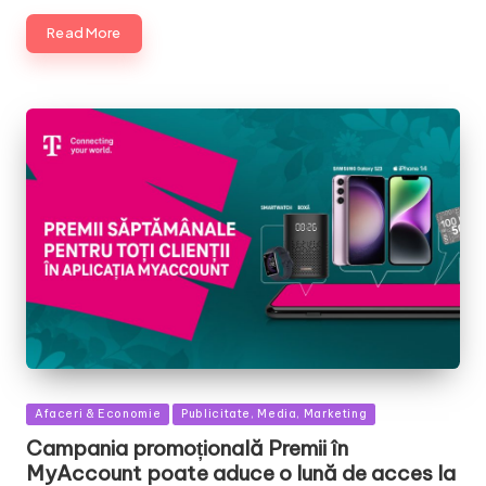
Read More
Posted
Afaceri & Economie
Publicitate, Media, Marketing
in
Campania promoțională Premii în
MyAccount poate aduce o lună de acces la