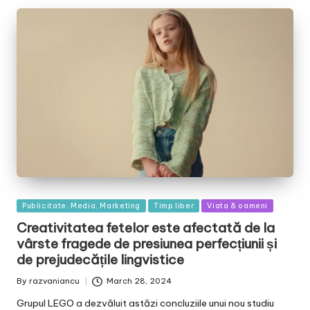
Posted
Publicitate, Media, Marketing
Timp liber
Viata & oameni
in
Creativitatea fetelor este afectată de la
vârste fragede de presiunea perfecțiunii și
de prejudecățile lingvistice
By
razvaniancu
March 28, 2024
Posted
by
Grupul LEGO a dezvăluit astăzi concluziile unui nou studiu