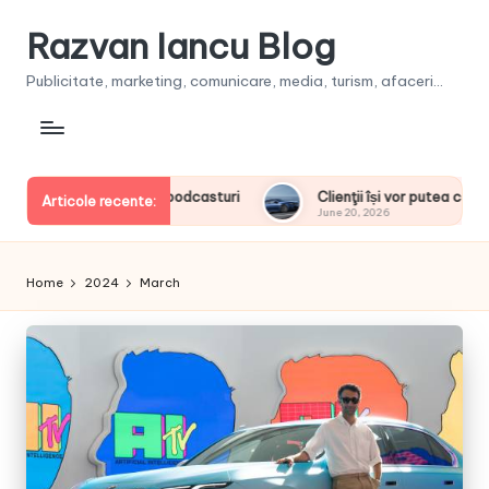
Razvan Iancu Blog
Publicitate, marketing, comunicare, media, turism, afaceri...
i
Clienţii își vor putea configura noul BMW i3 50 xDrive First 
Articole recente:
June 20, 2026
Home
2024
March