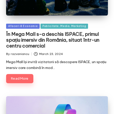
Posted
Afaceri & Economie
Publicitate, Media, Marketing
in
În Mega Mall s-a deschis ISPACE, primul
spațiu imersiv din România, situat într-un
centru comercial
By
razvaniancu
March 23, 2024
Posted
by
Mega Mall își invită vizitatorii să descopere ISPACE, un spațiu
imersiv care combină în mod…
Read More