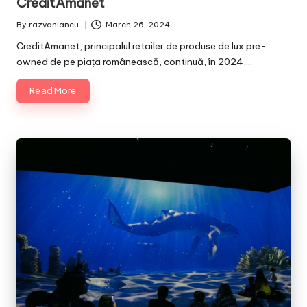
CreditAmanet
By
razvaniancu
March 26, 2024
Posted
by
CreditAmanet, principalul retailer de produse de lux pre-
owned de pe piața românească, continuă, în 2024,…
Read More