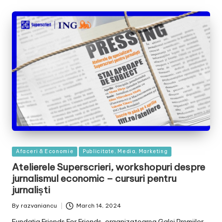
Posted
Afaceri & Economie
Publicitate, Media, Marketing
in
Atelierele Superscrieri, workshopuri despre
jurnalismul economic – cursuri pentru
jurnaliști
By
razvaniancu
March 14, 2024
Posted
by
Fundația Friends For Friends, organizatoarea Galei Premiilor