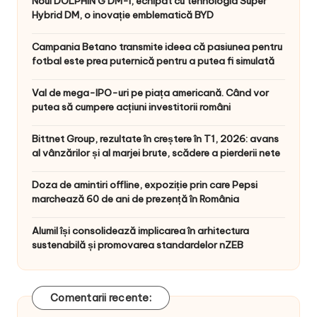
Noul DOLPHIN G DM-i, echipat cu tehnologia Super
Hybrid DM, o inovație emblematică BYD
Campania Betano transmite ideea că pasiunea pentru
fotbal este prea puternică pentru a putea fi simulată
Val de mega-IPO-uri pe piața americană. Când vor
putea să cumpere acțiuni investitorii români
Bittnet Group, rezultate în creștere în T1, 2026: avans
al vânzărilor și al marjei brute, scădere a pierderii nete
Doza de amintiri offline, expoziție prin care Pepsi
marchează 60 de ani de prezență în România
Alumil își consolidează implicarea în arhitectura
sustenabilă și promovarea standardelor nZEB
Comentarii recente: