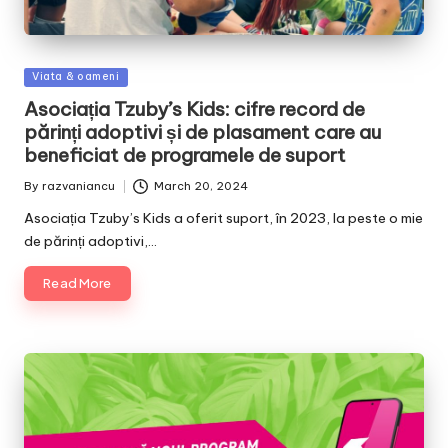
Posted
Viata & oameni
in
Asociația Tzuby’s Kids: cifre record de
părinți adoptivi și de plasament care au
beneficiat de programele de suport
By
razvaniancu
March 20, 2024
Posted
by
Asociația Tzuby’s Kids a oferit suport, în 2023, la peste o mie
de părinți adoptivi,…
Read More