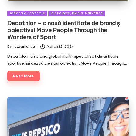
Posted
Afaceri & Economie
Publicitate, Media, Marketing
in
Decathlon – o nouă identitate de brand și
obiectivul Move People Through the
Wonders of Sport
By
razvaniancu
March 12, 2024
Posted
by
Decathlon, un brand global multi-specializat de articole
sportive, își dezvăluie noul obiectiv, „Move People Through…
Read More