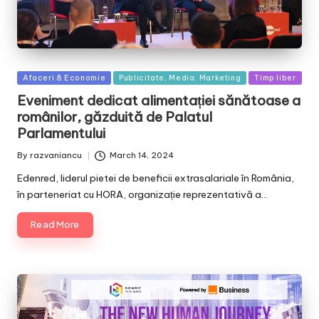
Posted
Afaceri & Economie
Publicitate, Media, Marketing
Timp liber
in
Eveniment dedicat alimentației sănătoase a
românilor, găzduită de Palatul
Parlamentului
By
razvaniancu
March 14, 2024
Posted
by
Edenred, liderul pietei de beneficii extrasalariale în România,
în parteneriat cu HORA, organizație reprezentativă a…
Read More