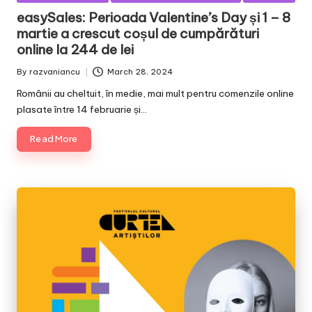
in
easySales: Perioada Valentine’s Day și 1 – 8
martie a crescut coșul de cumpărături
online la 244 de lei
By
razvaniancu
March 28, 2024
Posted
by
Românii au cheltuit, în medie, mai mult pentru comenzile online
plasate între 14 februarie și…
Read More