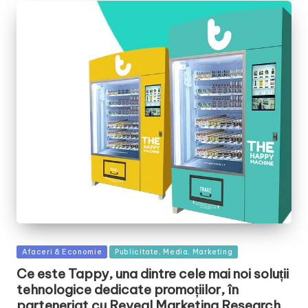
Posted
Afaceri & Economie
Publicitate, Media, Marketing
in
Ce este Tappy, una dintre cele mai noi soluții
tehnologice dedicate promoțiilor, în
parteneriat cu Reveal Marketing Research