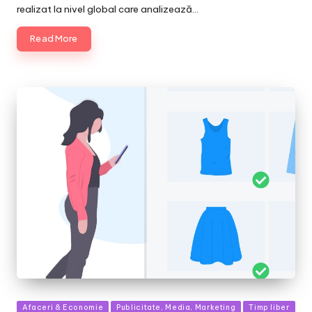
realizat la nivel global care analizează…
Read More
Posted
Afaceri & Economie
Publicitate, Media, Marketing
Timp liber