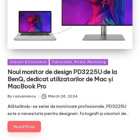
Posted
Afaceri & Economie
Publicitate, Media, Marketing
in
Noul monitor de design PD3225U de la
BenQ, dedicat utilizatorilor de Mac și
MacBook Pro
By
razvaniancu
March 26, 2024
Posted
by
Alăturându-se seriei de monitoare profesionale, PD3225U
este o necesitate pentru designeri, fotografi și creatori de…
Read More