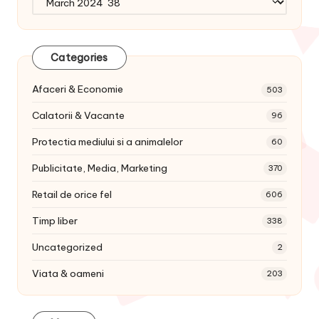
articole:
Categories
Afaceri & Economie
503
Calatorii & Vacante
96
Protectia mediului si a animalelor
60
Publicitate, Media, Marketing
370
Retail de orice fel
606
Timp liber
338
Uncategorized
2
Viata & oameni
203