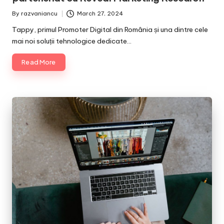
By
razvaniancu
March 27, 2024
Posted
by
Tappy, primul Promoter Digital din România și una dintre cele
mai noi soluții tehnologice dedicate…
Read More