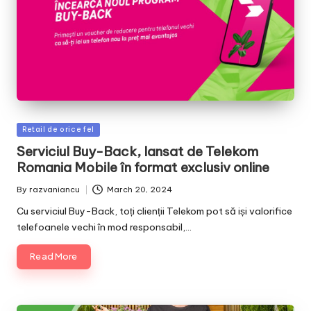
Posted
Retail de orice fel
in
Serviciul Buy-Back, lansat de Telekom
Romania Mobile în format exclusiv online
By
razvaniancu
March 20, 2024
Posted
by
Cu serviciul Buy-Back, toți clienții Telekom pot să iși valorifice
telefoanele vechi în mod responsabil,…
Read More