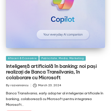
Posted
Afaceri & Economie
Publicitate, Media, Marketing
in
Inteligență artificială în banking: noi pași
realizați de Banca Transilvania, în
colaborare cu Microsoft
By
razvaniancu
March 23, 2024
Posted
by
Banca Transilvania, early adopter al inteligenței artificiale în
banking, colaborează cu Microsoft pentru integrarea
Microsoft…