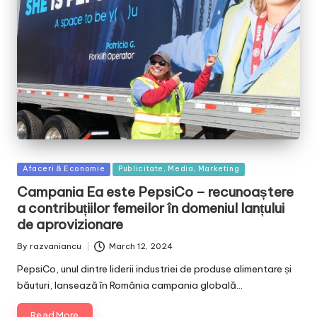
Posted
Afaceri & Economie
Publicitate, Media, Marketing
in
Campania Ea este PepsiCo – recunoaștere
a contribuțiilor femeilor în domeniul lanțului
de aprovizionare
By
razvaniancu
March 12, 2024
Posted
by
PepsiCo, unul dintre liderii industriei de produse alimentare și
băuturi, lansează în România campania globală…
Read More