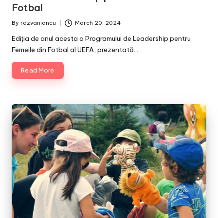
Fotbal
By
razvaniancu
March 20, 2024
Posted
by
Ediția de anul acesta a Programului de Leadership pentru
Femeile din Fotbal al UEFA, prezentată…
Read More