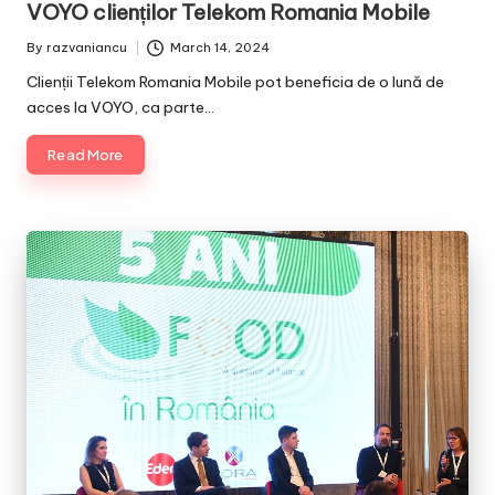
VOYO clienților Telekom Romania Mobile
By
razvaniancu
March 14, 2024
Posted
by
Clienții Telekom Romania Mobile pot beneficia de o lună de
acces la VOYO, ca parte…
Read More