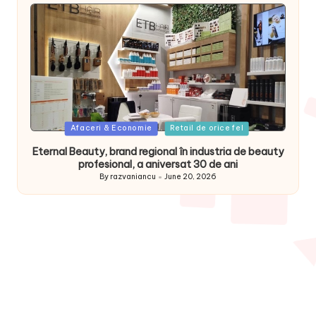
Posted
Afaceri & Economie
Retail de orice fel
in
Eternal Beauty, brand regional în industria de beauty
profesional, a aniversat 30 de ani
By
razvaniancu
June 20, 2026
Posted
by