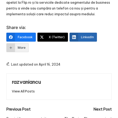
apelat la Flip.ro și la serviciile dedicate segmentului de business
pentru a vinde sau cumpăra un telefon ca nou și pentru a
implementa soluții care reduc impactul asupra mediului.
Share via:
Facebook
X (Twitter)
LinkedIn
More
Last updated on April 16, 2024
razvaniancu
View All Posts
Post
Previous Post
Next Post