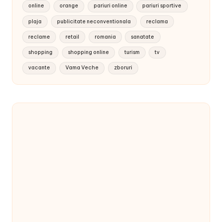
online
orange
pariuri online
pariuri sportive
plaja
publicitate neconventionala
reclama
reclame
retail
romania
sanatate
shopping
shopping online
turism
tv
vacante
Vama Veche
zboruri