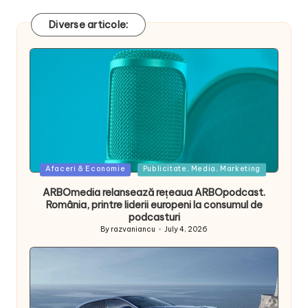
Diverse articole:
Posted
Afaceri & Economie
Publicitate, Media, Marketing
in
ARBOmedia relansează rețeaua ARBOpodcast.
România, printre liderii europeni la consumul de
podcasturi
By
razvaniancu
July 4, 2026
Posted
by