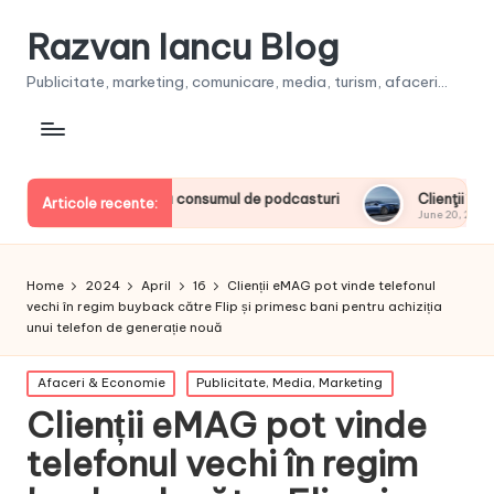
Razvan Iancu Blog
Publicitate, marketing, comunicare, media, turism, afaceri...
ii europeni la consumul de podcasturi
Clienţii își vor putea 
Articole recente:
June 20, 2026
Home
2024
April
16
Clienții eMAG pot vinde telefonul
vechi în regim buyback către Flip și primesc bani pentru achiziția
unui telefon de generație nouă
Posted
Afaceri & Economie
Publicitate, Media, Marketing
in
Clienții eMAG pot vinde
telefonul vechi în regim