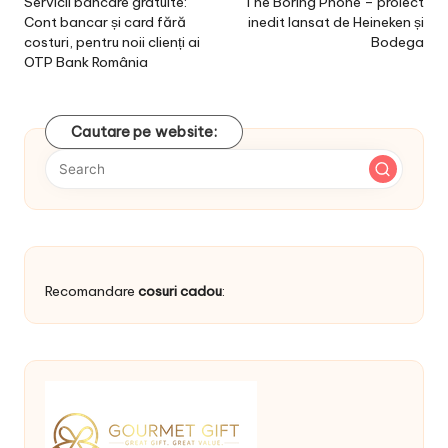
navigation
Servicii bancare gratuite:
The Boring Phone – proiect
Cont bancar și card fără
inedit lansat de Heineken și
costuri, pentru noii clienți ai
Bodega
OTP Bank România
Cautare pe website:
Recomandare
cosuri cadou
: