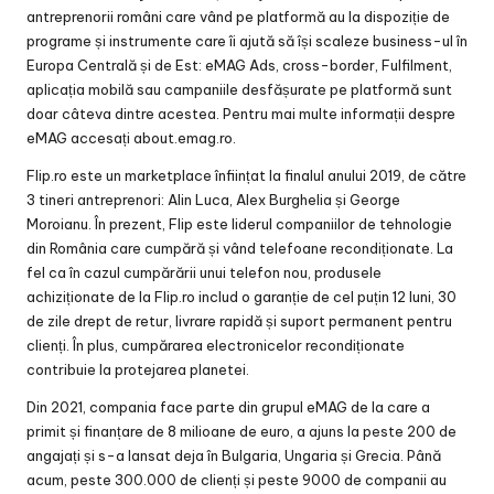
antreprenorii români care vând pe platformă au la dispoziție de
programe și instrumente care îi ajută să își scaleze business-ul în
Europa Centrală și de Est: eMAG Ads, cross-border, Fulfilment,
aplicația mobilă sau campaniile desfășurate pe platformă sunt
doar câteva dintre acestea. Pentru mai multe informații despre
eMAG accesați about.emag.ro.
Flip.ro este un marketplace înființat la finalul anului 2019, de către
3 tineri antreprenori: Alin Luca, Alex Burghelia și George
Moroianu. În prezent, Flip este liderul companiilor de tehnologie
din România care cumpără și vând telefoane recondiționate. La
fel ca în cazul cumpărării unui telefon nou, produsele
achiziționate de la Flip.ro includ o garanție de cel puțin 12 luni, 30
de zile drept de retur, livrare rapidă și suport permanent pentru
clienți. În plus, cumpărarea electronicelor recondiționate
contribuie la protejarea planetei.
Din 2021, compania face parte din grupul eMAG de la care a
primit și finanțare de 8 milioane de euro, a ajuns la peste 200 de
angajați și s-a lansat deja în Bulgaria, Ungaria și Grecia. Până
acum, peste 300.000 de clienți și peste 9000 de companii au