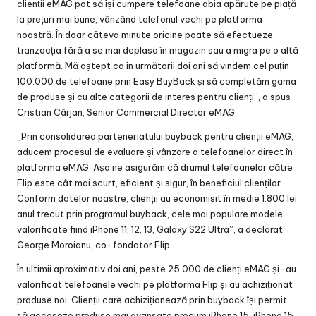
clienții eMAG pot să își cumpere telefoane abia apărute pe piață
la prețuri mai bune, vânzând telefonul vechi pe platforma
noastră. În doar câteva minute oricine poate să efectueze
tranzacția fără a se mai deplasa în magazin sau a migra pe o altă
platformă. Mă aștept ca în următorii doi ani să vindem cel puțin
100.000 de telefoane prin Easy BuyBack și să completăm gama
de produse și cu alte categorii de interes pentru clienți”, a spus
Cristian Cârjan, Senior Commercial Director eMAG.
„Prin consolidarea parteneriatului buyback pentru clienții eMAG,
aducem procesul de evaluare și vânzare a telefoanelor direct în
platforma eMAG. Așa ne asigurăm că drumul telefoanelor către
Flip este cât mai scurt, eficient și sigur, în beneficiul clienților.
Conform datelor noastre, clienții au economisit în medie 1.800 lei
anul trecut prin programul buyback, cele mai populare modele
valorificate fiind iPhone 11, 12, 13, Galaxy S22 Ultra”, a declarat
George Moroianu, co-fondator Flip.
În ultimii aproximativ doi ani, peste 25.000 de clienți eMAG și-au
valorificat telefoanele vechi pe platforma Flip și au achiziționat
produse noi. Clienții care achiziționează prin buyback își permit
să acceseze produse mai avansate precum iPhone 15, iPhone 15