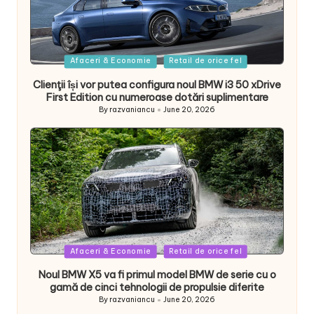
Posted
Afaceri & Economie
Retail de orice fel
in
Clienţii își vor putea configura noul BMW i3 50 xDrive
First Edition cu numeroase dotări suplimentare
By
razvaniancu
June 20, 2026
Posted
by
Posted
Afaceri & Economie
Retail de orice fel
in
Noul BMW X5 va fi primul model BMW de serie cu o
gamă de cinci tehnologii de propulsie diferite
By
razvaniancu
June 20, 2026
Posted
by