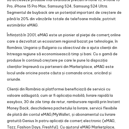
Pro, iPhone 15 Pro Max, Samsung S24, Samsung S24 Ultra.
Segmentul de buyback are un potențial important de creștere de
până la 20% din vânzările totale de telefoane mobile, potrivit
estimărilor eMAG.
Înființată în 2001, eMAG este un pionier al pieţei de comerţ online
care a dezvoltat un ecosistem regional bazat pe tehnologie, în
România, Ungaria și Bulgaria cu obiectivul de a ajuta clienții din
întreaga regiune să economisească timp și bani. Cu o gamă de
produse în continuă creștere pe care le pune la dispoziția
clienților împreună cu partenerii din Marketplace, eMAG este
locul unde oricine poate căuta și comanda orice, oricând și
oriunde.
Clienții din România ai platformei beneficiază de servicii cu
valoare adăugată, cum ar fi aplicația mobilă, livrare rapidă la
easybox, 30 de zile timp de retur, rambursare rapidă prin Instant
Money Back, deschiderea pachetului la livrare, servicii flexibile
de plată din contul eMAG/MyWallet, și abonamentul cu livrare
gratuită Genius în patru aplicații de comerț electronic (eMAG,
Tazz, Fashion Days, Freshful). Cu ajutorul eMAG Marketplace,