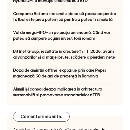
Hybrid DM, o inovație emblematică BYD
Campania Betano transmite ideea că pasiunea pentru
fotbal este prea puternică pentru a putea fi simulată
Val de mega-IPO-uri pe piața americană. Când vor
putea să cumpere acțiuni investitorii români
Bittnet Group, rezultate în creștere în T1, 2026: avans
al vânzărilor și al marjei brute, scădere a pierderii nete
Doza de amintiri offline, expoziție prin care Pepsi
marchează 60 de ani de prezență în România
Alumil își consolidează implicarea în arhitectura
sustenabilă și promovarea standardelor nZEB
Comentarii recente:
Arnold
on
De ce merită să iei în calcul achiziția de