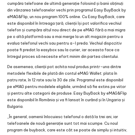
cumpăra telefoane de ultimă generație folosind și banii obținuți
din vânzarea telefoanelor vechi prin programul Easy BuyBack by
eMAG&Flip, un nou program 100% online. Cu Easy BuyBack, care
este disponibil în întreaga țară, clienții își pot valorifica vechiul
telefon și cumpăra altul nou direct de pe eMAG fără a mai migra
pe o altă platformă sau a mai merge la un alt magazin pentru a
evalua telefonul vechi sau pentru a-l preda. Vechiul dispozitiv
poate fi predat la easybox sau la curier, iar aceasta face ca
întregul proces să necesite efort minim din partea clientului.
De asemenea, clienții pot achita noul produs printr-una dintre
metodele flexibile de plată din contul eMAG Wallet: plata în
patru rate, în 12 rate sau la 30 de zile. Programul este disponibil
pe eMAG pentru modelele eligibile, urmând să fie extins pe viitor
și pentru alte categorii de produse. Easy BuyBack by eMAG&Flip
este disponibil în România și va fi lansat în curând și în Ungaria și
Bulgaria.
„În general, oamenii înlocuiesc telefonul o dată la trei ani, iar
telefoanele de nouă generație sunt tot mai scumpe. Cu noul
program de buyback, care este cât se poate de simplu și intuitiv,