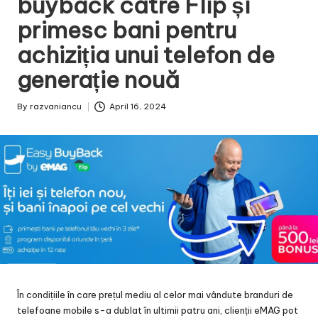
buyback către Flip și
primesc bani pentru
achiziția unui telefon de
generație nouă
By
razvaniancu
April 16, 2024
Posted
by
În condițiile în care prețul mediu al celor mai vândute branduri de
telefoane mobile s-a dublat în ultimii patru ani, clienții eMAG pot