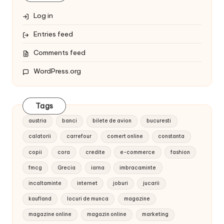
Log in
Entries feed
Comments feed
WordPress.org
Tags
austria
banci
bilete de avion
bucuresti
calatorii
carrefour
comert online
constanta
copii
cora
credite
e-commerce
fashion
fmcg
Grecia
iarna
imbracaminte
incaltaminte
internet
joburi
jucarii
kaufland
locuri de munca
magazine
magazine online
magazin online
marketing