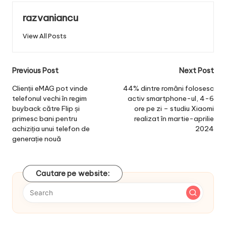
razvaniancu
View All Posts
Post
Previous Post
Next Post
navigation
Clienții eMAG pot vinde
44% dintre români folosesc
telefonul vechi în regim
activ smartphone-ul, 4-6
buyback către Flip și
ore pe zi – studiu Xiaomi
primesc bani pentru
realizat în martie-aprilie
achiziția unui telefon de
2024
generație nouă
Cautare pe website: