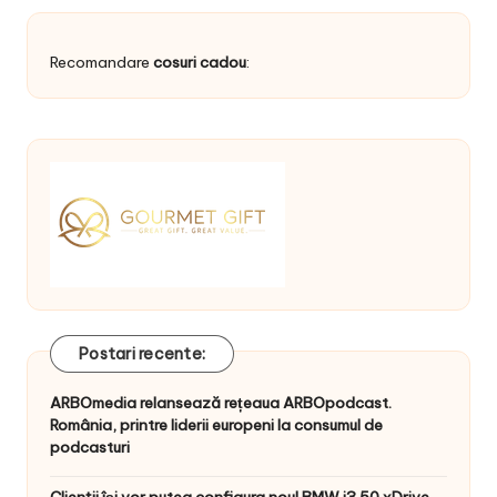
Recomandare
cosuri cadou
:
Postari recente:
ARBOmedia relansează rețeaua ARBOpodcast.
România, printre liderii europeni la consumul de
podcasturi
Clienţii își vor putea configura noul BMW i3 50 xDrive