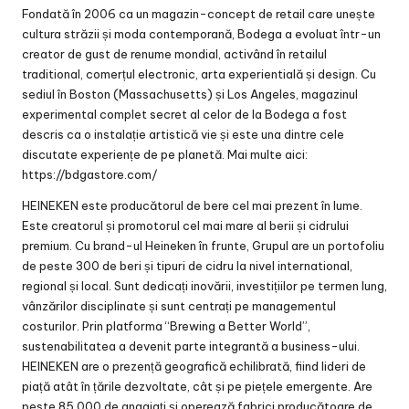
Fondată în 2006 ca un magazin-concept de retail care unește
cultura străzii și moda contemporană, Bodega a evoluat într-un
creator de gust de renume mondial, activând în retailul
traditional, comerțul electronic, arta experientială și design. Cu
sediul în Boston (Massachusetts) și Los Angeles, magazinul
experimental complet secret al celor de la Bodega a fost
descris ca o instalație artistică vie și este una dintre cele
discutate experiențe de pe planetă. Mai multe aici:
https://bdgastore.com/
HEINEKEN este producătorul de bere cel mai prezent în lume.
Este creatorul și promotorul cel mai mare al berii și cidrului
premium. Cu brand-ul Heineken în frunte, Grupul are un portofoliu
de peste 300 de beri și tipuri de cidru la nivel international,
regional și local. Sunt dedicați inovării, investițiilor pe termen lung,
vânzărilor disciplinate și sunt centrați pe managementul
costurilor. Prin platforma “Brewing a Better World”,
sustenabilitatea a devenit parte integrantă a business-ului.
HEINEKEN are o prezență geografică echilibrată, fiind lideri de
piață atât în țările dezvoltate, cât și pe piețele emergente. Are
peste 85.000 de angajați și operează fabrici producătoare de