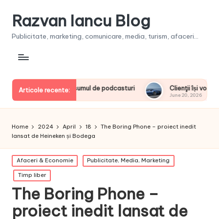
Razvan Iancu Blog
Publicitate, marketing, comunicare, media, turism, afaceri...
i la consumul de podcasturi
Clienţii își vor putea configura n
Articole recente:
June 20, 2026
Home
2024
April
18
The Boring Phone – proiect inedit
lansat de Heineken și Bodega
Posted
Afaceri & Economie
Publicitate, Media, Marketing
in
Timp liber
The Boring Phone –
proiect inedit lansat de