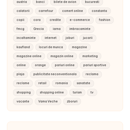
austria
banci
bilete de avion
bucuresti
calatorii
carrefour
comert online
constanta
copii
cora
credite
e-commerce
fashion
fmcg
Grecia
iarna
imbracaminte
incaltaminte
internet
joburi
jucarii
kaufland
locuri de munca
magazine
magazine online
magazin online
marketing
online
orange
pariuri online
pariuri sportive
plaja
publicitate neconventionala
reclama
reclame
retail
romania
sanatate
shopping
shopping online
turism
tv
vacante
Vama Veche
zboruri