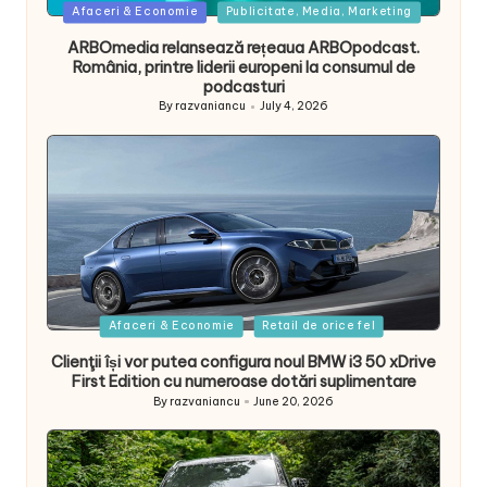
Posted
Afaceri & Economie
Publicitate, Media, Marketing
in
ARBOmedia relansează rețeaua ARBOpodcast.
România, printre liderii europeni la consumul de
podcasturi
By
razvaniancu
July 4, 2026
Posted
by
Posted
Afaceri & Economie
Retail de orice fel
in
Clienţii își vor putea configura noul BMW i3 50 xDrive
First Edition cu numeroase dotări suplimentare
By
razvaniancu
June 20, 2026
Posted
by