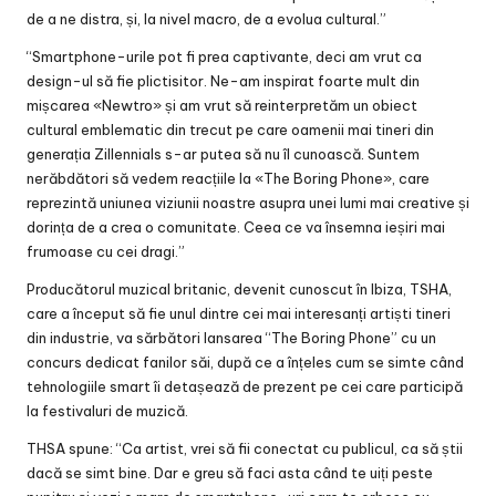
de a ne distra, și, la nivel macro, de a evolua cultural.”
“Smartphone-urile pot fi prea captivante, deci am vrut ca
design-ul să fie plictisitor. Ne-am inspirat foarte mult din
mișcarea «Newtro» și am vrut să reinterpretăm un obiect
cultural emblematic din trecut pe care oamenii mai tineri din
generația Zillennials s-ar putea să nu îl cunoască. Suntem
nerăbdători să vedem reacțiile la «The Boring Phone», care
reprezintă uniunea viziunii noastre asupra unei lumi mai creative și
dorința de a crea o comunitate. Ceea ce va însemna ieșiri mai
frumoase cu cei dragi.”
Producătorul muzical britanic, devenit cunoscut în Ibiza, TSHA,
care a început să fie unul dintre cei mai interesanți artiști tineri
din industrie, va sărbători lansarea “The Boring Phone” cu un
concurs dedicat fanilor săi, după ce a înțeles cum se simte când
tehnologiile smart îi detașează de prezent pe cei care participă
la festivaluri de muzică.
THSA spune: “Ca artist, vrei să fii conectat cu publicul, ca să știi
dacă se simt bine. Dar e greu să faci asta când te uiți peste