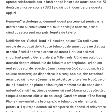
opresc telefoanele sau le lasă acasă înainte de ocazii sociale. Și
două din cinci persoane (38%) zic că iau în considerare aceste
opțiuni.
Heineken® și Bodega au demarat acest parteneriat pentru a ne
arăta că ne putem bucura mai mult de viețile noastre, atunci
când acestea sunt mai puțin legate de telefon.
Nabil Nasser, Global Head la Heineken, spune: “Cu toții avem
nevoie de o pauză de la toate tehnologiile smart care ne distrag
atenția. Studiul nostru a arătat că acest lucru este și mai
important pentru Generațiile Z și Millennials. Când am vorbit cu
aceștia despre obiceiurile de folosire a smartphone-urilor, am
realizat destul de repede că mulți consideră că sunt obișnuiți să
se lase acaparați de dispozitive în situații sociale, dar totodată
recunosc că nu vor să renunțe în totalitate la telefon. Nouă, celor
de la Heineken, ne place să încurajăm momentele de conexiune
autentică și să îi ajutăm pe oameni să simtă bucuria adevărată a
timpului petrecut alături de cei dragi. Când am creat «The Boring
Phone», ne-am întors la origini, la o tehnologie elementară,
pentru a-i ajuta pe oameni să aibă parte de conexiuni adevărate