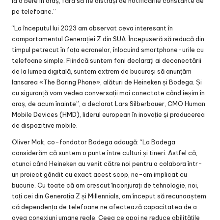
la o bere în oraș, fără să fie distrași de notificările constante de
pe telefoane.”
“La începutul lui 2023 am observat ceva interesant în
comportamentul Generației Z din SUA. Începuseră să reducă din
timpul petrecut în fața ecranelor, înlocuind smartphone-urile cu
telefoane simple. Fiindcă suntem fani declarați ai deconectării
de la lumea digitală, suntem extrem de bucuroși să anunțăm
lansarea «The Boring Phone», alături de Heineken și Bodega. Și
cu siguranță vom vedea conversații mai conectate când ieșim în
oraș, de acum înainte”, a declarat Lars Silberbauer, CMO Human
Mobile Devices (HMD), liderul european în inovație și producerea
de dispozitive mobile.
Oliver Mak, co-fondator Bodega adaugă: “La Bodega
considerăm că suntem o punte între culturi și tineri. Astfel că,
atunci când Heineken au venit către noi pentru a colabora într-
un proiect gândit cu exact acest scop, ne-am implicat cu
bucurie. Cu toate că am crescut înconjurați de tehnologie, noi,
toți cei din Generația Z și Millennials, am început să recunoaștem
că dependența de telefoane ne afectează capacitatea de a
avea conexiuni umane reale. Ceea ce apoi ne reduce abilitățile