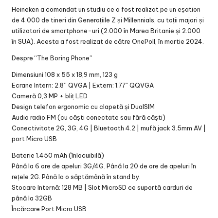
Heineken a comandat un studiu ce a fost realizat pe un eșation
de 4.000 de tineri din Generațiile Z și Millennials, cu toții majori și
utilizatori de smartphone-uri (2.000 în Marea Britanie și 2.000
în SUA). Acesta a fost realizat de către OnePoll, în martie 2024.
Despre “The Boring Phone”
Dimensiuni 108 x 55 x 18,9 mm, 123 g
Ecrane Intern: 2.8” QVGA | Extern: 1.77″ QQVGA
Cameră 0,3 MP + bliț LED
Design telefon ergonomic cu clapetă și DualSIM
Audio radio FM (cu căști conectate sau fără căști)
Conectivitate 2G, 3G, 4G | Bluetooth 4.2 | mufă jack 3.5mm AV |
port Micro USB
Baterie 1.450 mAh (înlocuibilă)
Până la 6 ore de apeluri 3G/4G. Până la 20 de ore de apeluri în
rețele 2G. Până la o săptămână în stand by.
Stocare Internă: 128 MB | Slot MicroSD ce suportă carduri de
până la 32GB
Încărcare Port Micro USB