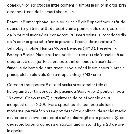
conexiunilor sănătoase între oameni în timpul ieșirilor în oraș, prin
deconectarea de la smartphone-uri.
Pentru că smartphone-urile au ajuns să aibă specificații atât de
avansate și să fie atât de captivante pentru utilizatori, este din
ce în ce mai ușor să ne conectăm la lumea online, și totodată din
ce în ce mai greu să trăim în prezent. Produs de inovatorul în
tehnologii mobile, Human Mobile Devices (HMD), Heineken x
Bodega Boring Phone reduce posibilitatea ca telefoanele să ne
acapareze atenția. Este proiectat intenționat să aibă doar
funcțiile de bază de care avem nevoie când ieșim seara în oraș și
principalele sale utilizări sunt apelurile și SMS-urile.
Carcasa transparentă a telefonului și autocolantele cu
hologramă sunt inspirate de pasiunea Generației Z pentru moda
“Newtro” (“new retro”) și amintesc de telefoanele de la
începutul anilor 2000. Fără specificațiile comode ale lumii
moderne, pe telefon nu se pot descărca aplicații de social media
sau orice altceva care poate să ne distragă de la prezent. Și pe
deasupra bateria durează o săptămână în stand by și 20 de ore
în apeluri.