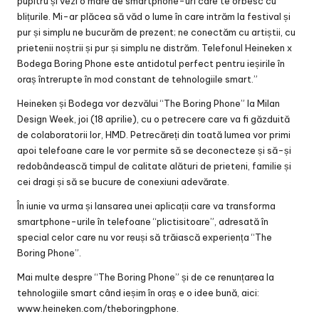
pupitru și vezi o mare de smartphone-uri care te orbesc cu
blițurile. Mi-ar plăcea să văd o lume în care intrăm la festival și
pur și simplu ne bucurăm de prezent; ne conectăm cu artiștii, cu
prietenii noștrii și pur și simplu ne distrăm. Telefonul Heineken x
Bodega Boring Phone este antidotul perfect pentru ieșirile în
oraș întrerupte în mod constant de tehnologiile smart.”
Heineken și Bodega vor dezvălui “The Boring Phone” la Milan
Design Week, joi (18 aprilie), cu o petrecere care va fi găzduită
de colaboratorii lor, HMD. Petrecăreți din toată lumea vor primi
apoi telefoane care le vor permite să se deconecteze și să-și
redobândească timpul de calitate alături de prieteni, familie și
cei dragi și să se bucure de conexiuni adevărate.
În iunie va urma și lansarea unei aplicații care va transforma
smartphone-urile în telefoane “plictisitoare”, adresată în
special celor care nu vor reuși să trăiască experiența “The
Boring Phone”.
Mai multe despre “The Boring Phone” și de ce renunțarea la
tehnologiile smart când ieșim în oraș e o idee bună, aici:
www.heineken.com/theboringphone.