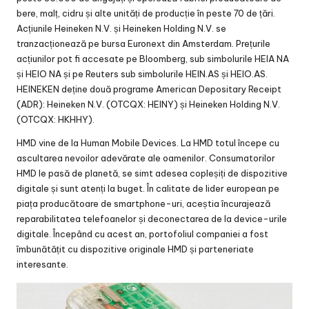
bere, malț, cidru și alte unități de producție în peste 70 de țări.
Acțiunile Heineken N.V. și Heineken Holding N.V. se
tranzacționează pe bursa Euronext din Amsterdam. Prețurile
acțiunilor pot fi accesate pe Bloomberg, sub simbolurile HEIA NA
și HEIO NA și pe Reuters sub simbolurile HEIN.AS și HEIO.AS.
HEINEKEN deține două programe American Depositary Receipt
(ADR): Heineken N.V. (OTCQX: HEINY) și Heineken Holding N.V.
(OTCQX: HKHHY).
HMD vine de la Human Mobile Devices. La HMD totul începe cu
ascultarea nevoilor adevărate ale oamenilor. Consumatorilor
HMD le pasă de planetă, se simt adesea copleșiți de dispozitive
digitale și sunt atenți la buget. În calitate de lider european pe
piața producătoare de smartphone-uri, aceștia încurajează
reparabilitatea telefoanelor și deconectarea de la device-urile
digitale. Începând cu acest an, portofoliul companiei a fost
îmbunătățit cu dispozitive originale HMD și parteneriate
interesante.