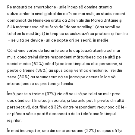
Pe măsură ce smartphone-urile încep să domine atenția
utilizatorilor la nivel global din ce în ce mai mult, un studiu recent
comandat de Heineken arată că Zillenialii din Marea Britanie și
SUA mărturisesc că suferă de “doom scrolling” (dau scroll pe
telefon la nesfârșit) în timp ce socializează cu prietenii și familia
– se uită pe device-uri de șapte ori pe seară, în medie.
Când vine vorba de lucrurile care le captează atenția cel mai
mult, două treimi dintre respondenți mărturisesc că se uită pe
social media (62%) când își petrec timpul cu alte persoane, și
peste o treime (36%) au spus că își verifică emailurile. Trei din
zece (30%) au recunoscut că se joacă pe ascuns în loc să
interacționeze cu prietenii și familia.
Însă, peste o treime (37%) zic că se uită pe telefon mult prea
des când sunt în situații sociale, și lucrurile pot fi privite din altă
perspectivă, dat fiind că 32% dintre respondenți recunosc că le-
ar plăcea să se poată deconecta de la telefoane în timpul
ieșirilor.
În mod încurajator, una din cinci persoane (22%) au spus că își