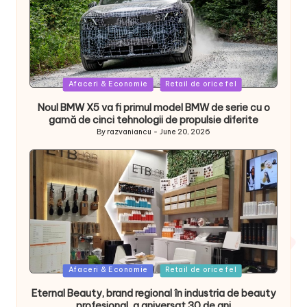
Posted
Afaceri & Economie
Retail de orice fel
in
Noul BMW X5 va fi primul model BMW de serie cu o
gamă de cinci tehnologii de propulsie diferite
By
razvaniancu
June 20, 2026
Posted
by
Posted
Afaceri & Economie
Retail de orice fel
in
Eternal Beauty, brand regional în industria de beauty
profesional, a aniversat 30 de ani