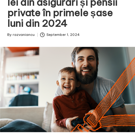
lei din asigurări și pensii
private în primele șase
luni din 2024
By
razvaniancu
September 1, 2024
Posted
by