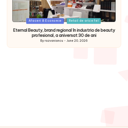
Posted
Afaceri & Economie
Retail de orice fel
in
Eternal Beauty, brand regional în industria de beauty
profesional, a aniversat 30 de ani
By
razvaniancu
June 20, 2026
Posted
by