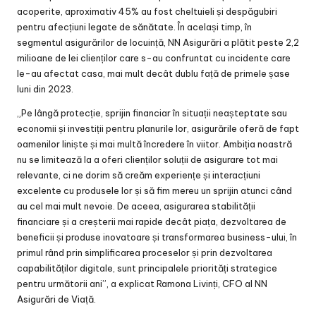
acoperite, aproximativ 45% au fost cheltuieli și despăgubiri
pentru afecțiuni legate de sănătate. În același timp, în
segmentul asigurărilor de locuință, NN Asigurări a plătit peste 2,2
milioane de lei clienților care s-au confruntat cu incidente care
le-au afectat casa, mai mult decât dublu față de primele șase
luni din 2023.
„Pe lângă protecție, sprijin financiar în situații neașteptate sau
economii și investiții pentru planurile lor, asigurările oferă de fapt
oamenilor liniște și mai multă încredere în viitor. Ambiția noastră
nu se limitează la a oferi clienților soluții de asigurare tot mai
relevante, ci ne dorim să creăm experiențe și interacțiuni
excelente cu produsele lor și să fim mereu un sprijin atunci când
au cel mai mult nevoie. De aceea, asigurarea stabilității
financiare și a creșterii mai rapide decât piața, dezvoltarea de
beneficii și produse inovatoare și transformarea business-ului, în
primul rând prin simplificarea proceselor și prin dezvoltarea
capabilităților digitale, sunt principalele priorități strategice
pentru următorii ani”, a explicat Ramona Livinți, CFO al NN
Asigurări de Viață.