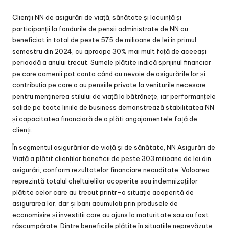
Clienții NN de asigurări de viață, sănătate și locuință și
participanții la fondurile de pensii administrate de NN au
beneficiat în total de peste 575 de milioane de lei în primul
semestru din 2024, cu aproape 30% mai mult față de aceeași
perioadă a anului trecut. Sumele plătite indică sprijinul financiar
pe care oamenii pot conta când au nevoie de asigurările lor și
contribuția pe care o au pensiile private la veniturile necesare
pentru menținerea stilului de viață la bătrânețe, iar performanțele
solide pe toate liniile de business demonstrează stabilitatea NN
și capacitatea financiară de a plăti angajamentele față de
clienți.
În segmentul asigurărilor de viață și de sănătate, NN Asigurări de
Viață a plătit clienților beneficii de peste 303 milioane de lei din
asigurări, conform rezultatelor financiare neauditate. Valoarea
reprezintă totalul cheltuielilor acoperite sau indemnizațiilor
plătite celor care au trecut printr-o situație acoperită de
asigurarea lor, dar și bani acumulați prin produsele de
economisire și investiții care au ajuns la maturitate sau au fost
răscumpărate. Dintre beneficiile plătite în situațiile neprevăzute