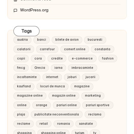
WordPress.org
Tags
austria
banci
bilete de avion
bucuresti
calatorii
carrefour
comert online
constanta
copii
cora
credite
e-commerce
fashion
fmcg
Grecia
iarna
imbracaminte
incaltaminte
internet
joburi
jucarii
kaufland
locuri de munca
magazine
magazine online
magazin online
marketing
online
orange
pariuri online
pariuri sportive
plaja
publicitate neconventionala
reclama
reclame
retail
romania
sanatate
shopping
shopping online
turism
tv