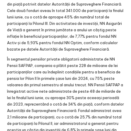
din piață potrivit datelor Autorității de Supraveghere Financiară.
Cele două fonduri aveau în total 341.000 de participanți la finalul
lunii iunie, cu o cotă de aproape 45% din numărul total de
participanți la Pilonul III. Din activitatea de investiții, NN Asigurări
de Viață a generat în prima jumătate a anului un câștig peste
inflație în beneficiul participanților, de 7,77% pentru fondul NN
Activ și de 5,93% pentru fondul NN Optim, conform calculelor
bazate pe datele Autorității de Supraveghere Financiară.
În segmentul pensiilor private obligatorii administrate de NN
Pensii SAFPAP, compania a plătit peste 228 de milioane de lei
participanților care au îndeplinit condițiile pentru a beneficia de
pensia lor Pilon II în primele șase luni din 2024, cu 75% peste
valoarea din primul semestru al anului trecut. NN Pensii SAFPAP a
înregistrat active nete administrate de peste 48 de miliarde de
lei la finalul lunii iunie, cu aproape 30% peste aceeași perioadă
din 2023, reprezentând o cotă de 34% din piață, conform datelor
Autorității de Supraveghere Financiară. Fondul administrat avea
2,1 milioane de participanți, cu o cotă de 25,7% din numărul total
de participanți la Pilonul II, iar administratorul a generat pentru
aceștia un câștig din investiții de 6,8% în primele șase luni din