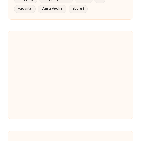
vacante
Vama Veche
zboruri