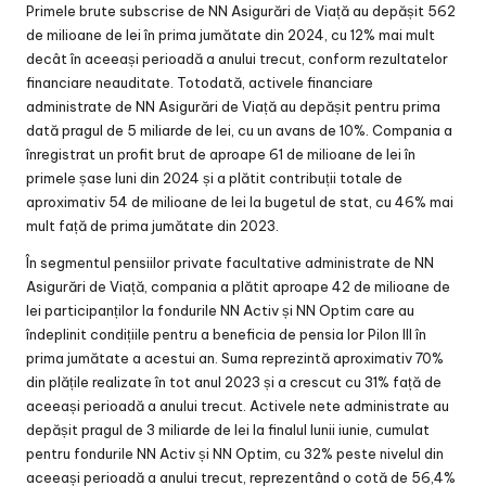
Primele brute subscrise de NN Asigurări de Viață au depășit 562
de milioane de lei în prima jumătate din 2024, cu 12% mai mult
decât în aceeași perioadă a anului trecut, conform rezultatelor
financiare neauditate. Totodată, activele financiare
administrate de NN Asigurări de Viață au depășit pentru prima
dată pragul de 5 miliarde de lei, cu un avans de 10%. Compania a
înregistrat un profit brut de aproape 61 de milioane de lei în
primele șase luni din 2024 și a plătit contribuții totale de
aproximativ 54 de milioane de lei la bugetul de stat, cu 46% mai
mult față de prima jumătate din 2023.
În segmentul pensiilor private facultative administrate de NN
Asigurări de Viață, compania a plătit aproape 42 de milioane de
lei participanților la fondurile NN Activ și NN Optim care au
îndeplinit condițiile pentru a beneficia de pensia lor Pilon III în
prima jumătate a acestui an. Suma reprezintă aproximativ 70%
din plățile realizate în tot anul 2023 și a crescut cu 31% față de
aceeași perioadă a anului trecut. Activele nete administrate au
depășit pragul de 3 miliarde de lei la finalul lunii iunie, cumulat
pentru fondurile NN Activ și NN Optim, cu 32% peste nivelul din
aceeași perioadă a anului trecut, reprezentând o cotă de 56,4%