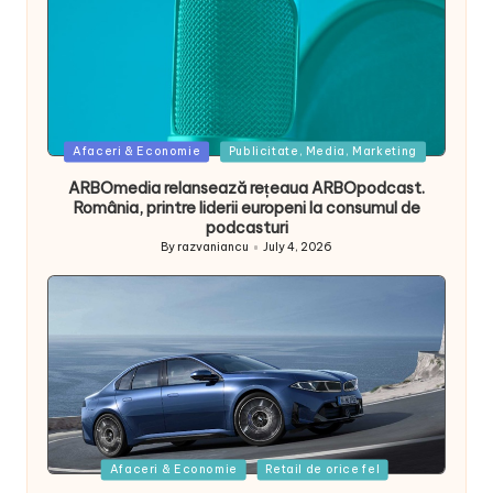
Posted
Afaceri & Economie
Publicitate, Media, Marketing
in
ARBOmedia relansează rețeaua ARBOpodcast.
România, printre liderii europeni la consumul de
podcasturi
By
razvaniancu
July 4, 2026
Posted
by
Posted
Afaceri & Economie
Retail de orice fel
in