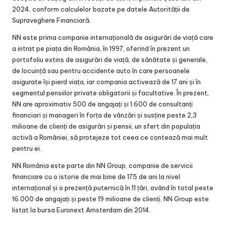
2024, conform calculelor bazate pe datele Autorității de
Supraveghere Financiară.
NN este prima companie internațională de asigurări de viață care
a intrat pe piața din România, în 1997, oferind în prezent un
portofoliu extins de asigurări de viață, de sănătate și generale,
de locuință sau pentru accidente auto în care persoanele
asigurate își pierd viața, iar compania activează de 17 ani și în
segmentul pensiilor private obligatorii și facultative. În prezent,
NN are aproximativ 500 de angajați și 1.600 de consultanți
financiari și manageri în forța de vânzări și susține peste 2,3
milioane de clienți de asigurări și pensii, un sfert din populația
activă a României, să protejeze tot ceea ce contează mai mult
pentru ei.
NN România este parte din NN Group, companie de servicii
financiare cu o istorie de mai bine de 175 de ani la nivel
internațional și o prezență puternică în 11 țări, având în total peste
16.000 de angajați și peste 19 milioane de clienți. NN Group este
listat la bursa Euronext Amsterdam din 2014.