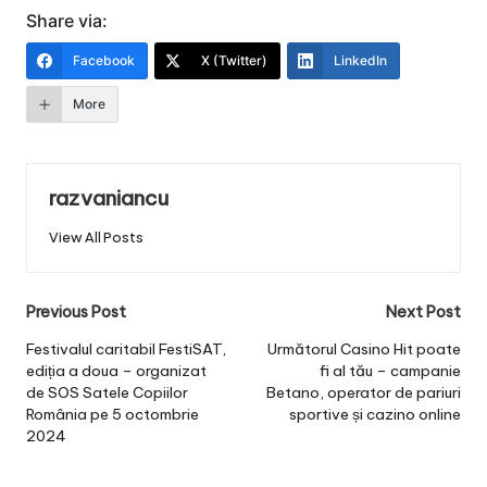
Share via:
Facebook
X (Twitter)
LinkedIn
More
razvaniancu
View All Posts
Post
Previous Post
Next Post
navigation
Festivalul caritabil FestiSAT,
Următorul Casino Hit poate
ediția a doua – organizat
fi al tău – campanie
de SOS Satele Copiilor
Betano, operator de pariuri
România pe 5 octombrie
sportive și cazino online
2024