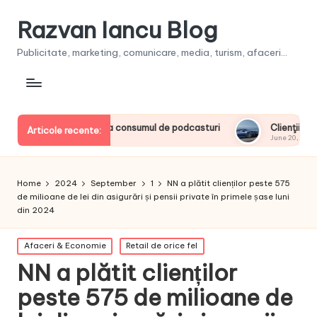
Razvan Iancu Blog
Publicitate, marketing, comunicare, media, turism, afaceri...
ii europeni la consumul de podcasturi
Clienţii își vor putea 
Articole recente:
June 20, 2026
Home
2024
September
1
NN a plătit clienților peste 575
de milioane de lei din asigurări și pensii private în primele șase luni
din 2024
Posted
Afaceri & Economie
Retail de orice fel
in
NN a plătit clienților
peste 575 de milioane de