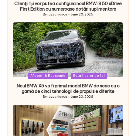
Clienţii își vor putea configura noul BMW i3 50 xDrive
First Edition cu numeroase dotări suplimentare
By
razvaniancu
June 20, 2026
Posted
by
Posted
Afaceri & Economie
Retail de orice fel
in
Noul BMW X5 va fi primul model BMW de serie cu o
gamă de cinci tehnologii de propulsie diferite
By
razvaniancu
June 20, 2026
Posted
by