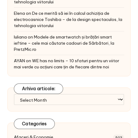
tehnologia viitorului
Elena
on
De ce merită să iei în calcul achiziția de
electrocasnice Toshiba – de la design spectaculos, la
tehnologia viitorului
Iuliana
on
Modele de smartwatch și brățări smart
ieftine – cele mai căutate cadouri de Sărbători, la
PretzMic.ro
AYAN
on
WE has no limits – 10 sfaturi pentru un viitor
mai verde cu acțiuni care țin de fiecare dintre noi
Arhiva articole:
Arhiva
articole:
Categories
Afaceri & Economie
503