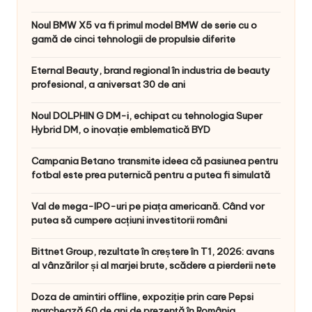
Noul BMW X5 va fi primul model BMW de serie cu o
gamă de cinci tehnologii de propulsie diferite
Eternal Beauty, brand regional în industria de beauty
profesional, a aniversat 30 de ani
Noul DOLPHIN G DM-i, echipat cu tehnologia Super
Hybrid DM, o inovație emblematică BYD
Campania Betano transmite ideea că pasiunea pentru
fotbal este prea puternică pentru a putea fi simulată
Val de mega-IPO-uri pe piața americană. Când vor
putea să cumpere acțiuni investitorii români
Bittnet Group, rezultate în creștere în T1, 2026: avans
al vânzărilor și al marjei brute, scădere a pierderii nete
Doza de amintiri offline, expoziție prin care Pepsi
marchează 60 de ani de prezență în România