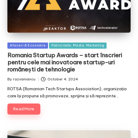
Posted
Afaceri & Economie
Publicitate, Media, Marketing
in
Romania Startup Awards – start înscrieri
pentru cele mai inovatoare startup-uri
românești de tehnologie
By
razvaniancu
October 4, 2024
Posted
by
ROTSA (Romanian Tech Startups Association), organizația
care își propune să promoveze, sprijine și să reprezinte…
Read More