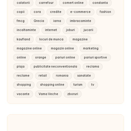
calatorii
carrefour
comert online
constanta
copii
cora
credite
e-commerce
fashion
fmcg
Grecia
iarna
imbracaminte
incaltaminte
internet
joburi
jucarii
kaufland
locuri de munca
magazine
magazine online
magazin online
marketing
online
orange
pariuri online
pariuri sportive
plaja
publicitate neconventionala
reclama
reclame
retail
romania
sanatate
shopping
shopping online
turism
tv
vacante
Vama Veche
zboruri