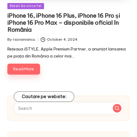
Posted
Retail de orice fel
in
iPhone 16, iPhone 16 Plus, iPhone 16 Pro și
iPhone 16 Pro Max – disponibile oficial în
România
By
razvaniancu
October 4, 2024
Posted
by
Rețeaua iSTYLE, Apple Premium Partner, a anunțat lansarea
pe piața din România a celor mai…
Read More
Cautare pe website: