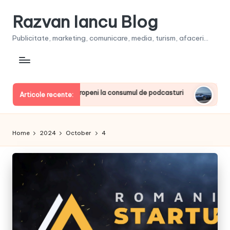
Razvan Iancu Blog
Publicitate, marketing, comunicare, media, turism, afaceri...
intre liderii europeni la consumul de podcasturi
Clienţii își
Articole recente:
June 20, 2026
Home
2024
October
4