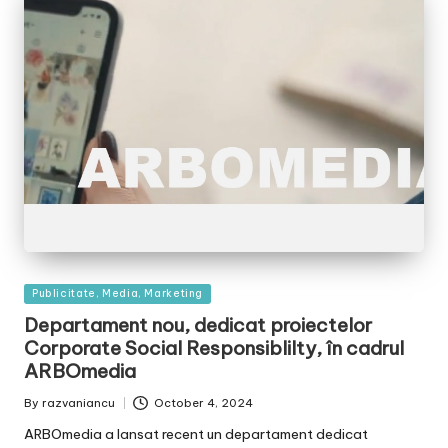
Posted
Publicitate, Media, Marketing
in
Departament nou, dedicat proiectelor
Corporate Social Responsiblilty, în cadrul
ARBOmedia
By
razvaniancu
October 4, 2024
Posted
by
ARBOmedia a lansat recent un departament dedicat