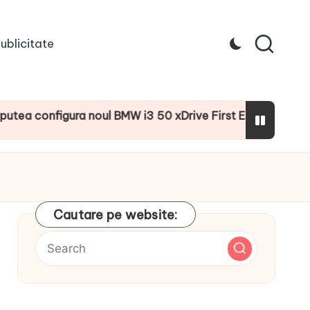
ublicitate
figura noul BMW i3 50 xDrive First Edition cu numeroase do
Cautare pe website: