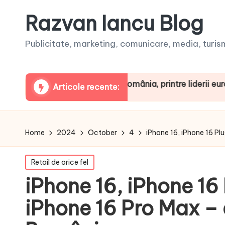
Razvan Iancu Blog
Publicitate, marketing, comunicare, media, turism,
a ARBOpodcast. România, printre liderii europeni la con
Articole recente:
Home
2024
October
4
iPhone 16, iPhone 16 Plu
Posted
Retail de orice fel
in
iPhone 16, iPhone 16 
iPhone 16 Pro Max – d