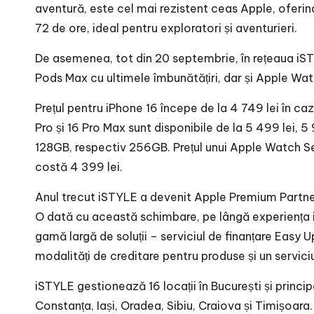
aventură, este cel mai rezistent ceas Apple, oferi
72 de ore, ideal pentru exploratori și aventurieri.
De asemenea, tot din 20 septembrie, în rețeaua iSTY
Pods Max cu ultimele îmbunătățiri, dar și Apple Wat
Prețul pentru iPhone 16 începe de la 4 749 lei în ca
Pro și 16 Pro Max sunt disponibile de la 5 499 lei, 5 
128GB, respectiv 256GB. Prețul unui Apple Watch Ser
costă 4 399 lei.
Anul trecut iSTYLE a devenit Apple Premium Partner
O dată cu această schimbare, pe lângă experiența in
gamă largă de soluții – serviciul de finanțare Easy
modalități de creditare pentru produse și un servi
iSTYLE gestionează 16 locații în București și principa
Constanța, Iași, Oradea, Sibiu, Craiova și Timișoar