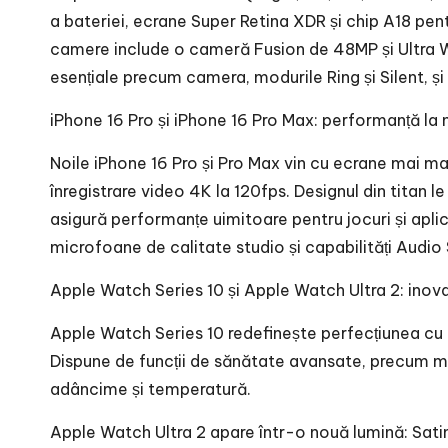
a bateriei, ecrane Super Retina XDR și chip A18 pent
camere include o cameră Fusion de 48MP și Ultra Wi
esențiale precum camera, modurile Ring și Silent, și
iPhone 16 Pro și iPhone 16 Pro Max: performanță la n
Noile iPhone 16 Pro și Pro Max vin cu ecrane mai ma
înregistrare video 4K la 120fps. Designul din titan le
asigură performanțe uimitoare pentru jocuri și apli
microfoane de calitate studio și capabilități Audio 
Apple Watch Series 10 și Apple Watch Ultra 2: inova
Apple Watch Series 10 redefinește perfecțiunea cu c
Dispune de funcții de sănătate avansate, precum m
adâncime și temperatură.
Apple Watch Ultra 2 apare într-o nouă lumină: Satin