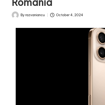
România
October 4, 2024
By
razvaniancu
Posted
by