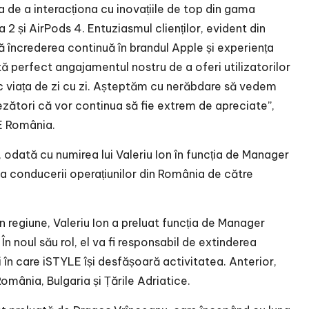
a de a interacționa cu inovațiile de top din gama
2 și AirPods 4. Entuziasmul clienților, evident din
încrederea continuă în brandul Apple și experiența
 perfect angajamentul nostru de a oferi utilizatorilor
sc viața de zi cu zi. Așteptăm cu nerăbdare să vedem
ezători că vor continua să fie extrem de apreciate”,
E România.
odată cu numirea lui Valeriu Ion în funcția de Manager
ea conducerii operațiunilor din România de către
n regiune, Valeriu Ion a preluat funcția de Manager
n noul său rol, el va fi responsabil de extinderea
i în care iSTYLE își desfășoară activitatea. Anterior,
omânia, Bulgaria și Țările Adriatice.