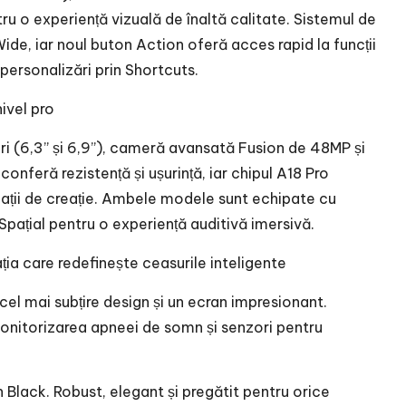
ru o experiență vizuală de înaltă calitate. Sistemul de
de, iar noul buton Action oferă acces rapid la funcții
 personalizări prin Shortcuts.
ivel pro
ri (6,3” și 6,9”), cameră avansată Fusion de 48MP și
 conferă rezistență și ușurință, iar chipul A18 Pro
cații de creație. Ambele modele sunt echipate cu
Spațial pentru o experiență auditivă imersivă.
ția care redefinește ceasurile inteligente
el mai subțire design și un ecran impresionant.
onitorizarea apneei de somn și senzori pentru
 Black. Robust, elegant și pregătit pentru orice