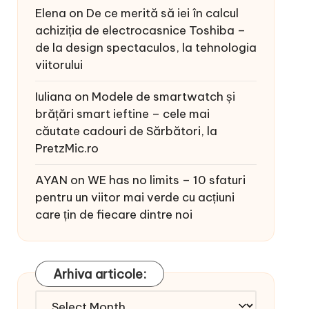
Elena
on
De ce merită să iei în calcul
achiziția de electrocasnice Toshiba –
de la design spectaculos, la tehnologia
viitorului
Iuliana
on
Modele de smartwatch și
brățări smart ieftine – cele mai
căutate cadouri de Sărbători, la
PretzMic.ro
AYAN
on
WE has no limits – 10 sfaturi
pentru un viitor mai verde cu acțiuni
care țin de fiecare dintre noi
Arhiva articole:
Arhiva