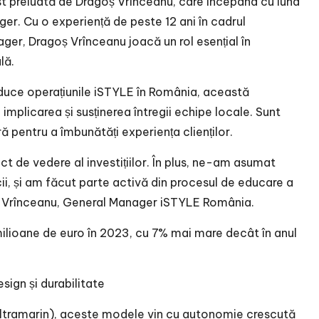
t preluată de Dragoș Vrînceanu, care începând cu luna
er. Cu o experiență de peste 12 ani în cadrul
ger, Dragoș Vrînceanu joacă un rol esențial în
lă.
duce operațiunile iSTYLE în România, această
plicarea și susținerea întregii echipe locale. Sunt
 pentru a îmbunătăți experiența clienților.
t de vedere al investițiilor. În plus, ne-am asumat
ii, și am făcut parte activă din procesul de educare a
goș Vrînceanu, General Manager iSTYLE România.
milioane de euro în 2023, cu 7% mai mare decât în anul
esign și durabilitate
z, ultramarin), aceste modele vin cu autonomie crescută