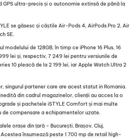
nd GPS ultra-precis și o autonomie extinsă de până la
LE se găsesc și căștile Air-Pods 4, AirPods Pro 2, Air
ch SE.
zul modelului de 128GB, în timp ce iPhone 16 Plus, 16
999 lei și, respectiv, 7 249 lei pentru versiunile de
ies 10 pleacă de la 2 199 lei, iar Apple Watch Ultra 2
, singurul partener care are acest statut in Romania.
edită din cadrul magazinelor, clienții au acces la o
 Upgrade și pachetele iSTYLE Comfort și mai multe
ciu de compensare a echipamentelor uzate.
lele orașe din țară – București, Brașov, Cluj,
a. Acestea însumează peste 1 700 mp de retail high-