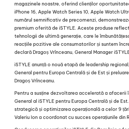
magazinele noastre, oferind clienților oportunitate
iPhone 16, Apple Watch Series 10, Apple Watch Ultra 
numărul semnificativ de precomenzi, demonstrează 
premium oferită de iSTYLE. Aceste produse reflectă
tehnologii de ultimă generație, care le îmbunătățe
reacțiile pozitive ale consumatorilor și suntem încr
declară Dragoș Vrînceanu, General Manager iSTYL
iSTYLE anunță o nouă etapă de leadership regional, 
General pentru Europa Centrală și de Est și preluar
Dragoș Vrînceanu.
Pentru a susține dezvoltarea accelerată a afacerii î
General al iSTYLE pentru Europa Centrală și de Est. Î
strategică și optimizarea operațională a celor 9 țăr
Valeriu Ion a coordonat cu succes operațiunile din R