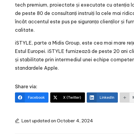
tech premium, proiectate și executate cu atenția la 
de peste 80 de consultanți instruiți la cele mai rid
încât accentul este pus pe siguranța clienților și f
calitate.
iSTYLE, parte a Midis Group, este cea mai mare re
Estul Europei. iSTYLE furnizează de peste 20 ani cli
și stabilitate prin intermediul unei echipe competente
standardele Apple.
Share via:
Facebook
X (Twitter)
LinkedIn
Last updated on October 4, 2024