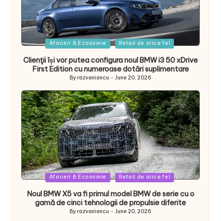
Posted
Afaceri & Economie
Retail de orice fel
in
Clienţii își vor putea configura noul BMW i3 50 xDrive
First Edition cu numeroase dotări suplimentare
By
razvaniancu
June 20, 2026
Posted
by
Posted
Afaceri & Economie
Retail de orice fel
in
Noul BMW X5 va fi primul model BMW de serie cu o
gamă de cinci tehnologii de propulsie diferite
By
razvaniancu
June 20, 2026
Posted
by