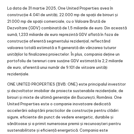
La data de 31 martie 2025, One United Properties avea în
construcție 4.041 de unități, 22.000 mp de spații de birouri și
21.000 mp de spații comerciale, cu o Valoare Brută de
Dezvoltare (GDV) combinată de 1,5 miliarde de euro. Din această
sumă, 1,233 miliarde de euro reprezintă GDV aflată în faza de
construcție aferentă segmentului rezidențial, reflectând
valoarea totală estimată a fi generată din vânzarea tuturor
unităților la finalizarea proiectelor. În plus, compania deține un
portofoliu de terenuri care susține GDV estimată la 2,2 miliarde
de euro, aferentă unui număr de 9.101 de viitoare unități
rezidențiale.
ONE UNITED PROPERTIES (BVB: ONE) este principalul investitor
și dezvoltator imobiliar de proiecte sustenabile rezidențiale, de
birouri și mixte de ultimă generație din București, România. One
United Properties este o companie inovatoare dedicată
accelerării adoptării practicilor de construcție pentru clădiri
sigure, eficiente din punct de vedere energetic, durabile și
sănătoase și a primit numeroase premii și recunoașteri pentru
sustenabilitate și eficiență energetică. Compania este