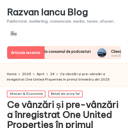
Razvan Iancu Blog
Publicitate, marketing, comunicare, media, turism, afaceri...
rii europeni la consumul de podcasturi
Clienţii își vor putea
Articole recente:
June 20, 2026
Home
2025
April
24
Ce vânzări și pre-vânzări a
înregistrat One United Properties în primul trimestru din 2025
Posted
Afaceri & Economie
Retail de orice fel
in
Ce vânzări și pre-vânzări
a înregistrat One United
Properties în primul