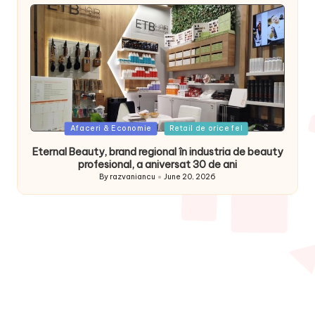
Posted
Afaceri & Economie
Retail de orice fel
in
Eternal Beauty, brand regional în industria de beauty
profesional, a aniversat 30 de ani
By
razvaniancu
June 20, 2026
Posted
by