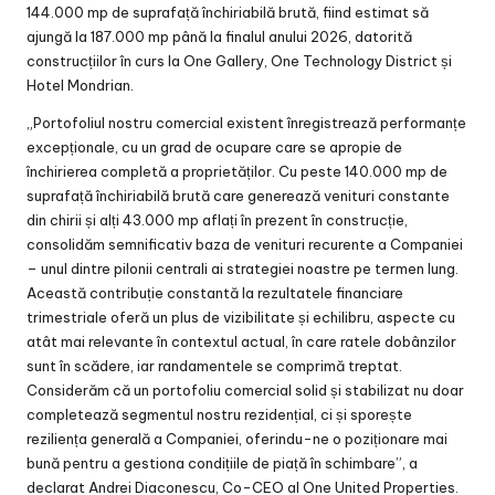
144.000 mp de suprafață închiriabilă brută, fiind estimat să
ajungă la 187.000 mp până la finalul anului 2026, datorită
construcțiilor în curs la One Gallery, One Technology District și
Hotel Mondrian.
„Portofoliul nostru comercial existent înregistrează performanțe
excepționale, cu un grad de ocupare care se apropie de
închirierea completă a proprietăților. Cu peste 140.000 mp de
suprafață închiriabilă brută care generează venituri constante
din chirii și alți 43.000 mp aflați în prezent în construcție,
consolidăm semnificativ baza de venituri recurente a Companiei
– unul dintre pilonii centrali ai strategiei noastre pe termen lung.
Această contribuție constantă la rezultatele financiare
trimestriale oferă un plus de vizibilitate și echilibru, aspecte cu
atât mai relevante în contextul actual, în care ratele dobânzilor
sunt în scădere, iar randamentele se comprimă treptat.
Considerăm că un portofoliu comercial solid și stabilizat nu doar
completează segmentul nostru rezidențial, ci și sporește
reziliența generală a Companiei, oferindu-ne o poziționare mai
bună pentru a gestiona condițiile de piață în schimbare”, a
declarat Andrei Diaconescu, Co-CEO al One United Properties.