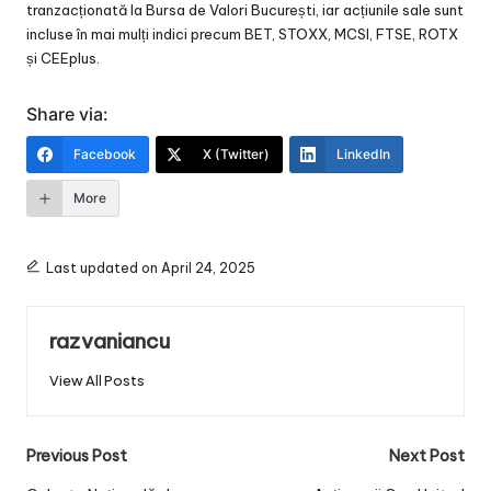
tranzacționată la Bursa de Valori București, iar acțiunile sale sunt
incluse în mai mulți indici precum BET, STOXX, MCSI, FTSE, ROTX
și CEEplus.
Share via:
Facebook
X (Twitter)
LinkedIn
More
Last updated on April 24, 2025
razvaniancu
View All Posts
Post
Previous Post
Next Post