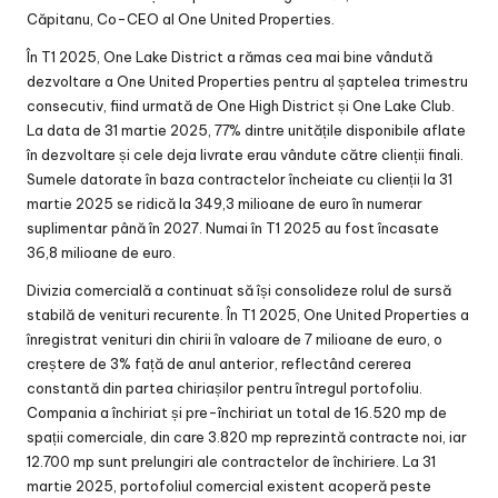
Căpitanu, Co-CEO al One United Properties.
În T1 2025, One Lake District a rămas cea mai bine vândută
dezvoltare a One United Properties pentru al șaptelea trimestru
consecutiv, fiind urmată de One High District și One Lake Club.
La data de 31 martie 2025, 77% dintre unitățile disponibile aflate
în dezvoltare și cele deja livrate erau vândute către clienții finali.
Sumele datorate în baza contractelor încheiate cu clienții la 31
martie 2025 se ridică la 349,3 milioane de euro în numerar
suplimentar până în 2027. Numai în T1 2025 au fost încasate
36,8 milioane de euro.
Divizia comercială a continuat să își consolideze rolul de sursă
stabilă de venituri recurente. În T1 2025, One United Properties a
înregistrat venituri din chirii în valoare de 7 milioane de euro, o
creștere de 3% față de anul anterior, reflectând cererea
constantă din partea chiriașilor pentru întregul portofoliu.
Compania a închiriat și pre-închiriat un total de 16.520 mp de
spații comerciale, din care 3.820 mp reprezintă contracte noi, iar
12.700 mp sunt prelungiri ale contractelor de închiriere. La 31
martie 2025, portofoliul comercial existent acoperă peste