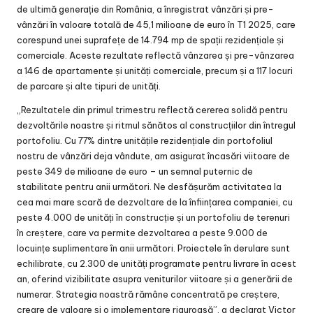
de ultimă generație din România, a înregistrat vânzări și pre-
vânzări în valoare totală de 45,1 milioane de euro în T1 2025, care
corespund unei suprafețe de 14.794 mp de spații rezidențiale și
comerciale. Aceste rezultate reflectă vânzarea și pre-vânzarea
a 146 de apartamente și unități comerciale, precum și a 117 locuri
de parcare și alte tipuri de unități.
„Rezultatele din primul trimestru reflectă cererea solidă pentru
dezvoltările noastre și ritmul sănătos al construcțiilor din întregul
portofoliu. Cu 77% dintre unitățile rezidențiale din portofoliul
nostru de vânzări deja vândute, am asigurat încasări viitoare de
peste 349 de milioane de euro – un semnal puternic de
stabilitate pentru anii următori. Ne desfășurăm activitatea la
cea mai mare scară de dezvoltare de la înființarea companiei, cu
peste 4.000 de unități în construcție și un portofoliu de terenuri
în creștere, care va permite dezvoltarea a peste 9.000 de
locuințe suplimentare în anii următori. Proiectele în derulare sunt
echilibrate, cu 2.300 de unități programate pentru livrare în acest
an, oferind vizibilitate asupra veniturilor viitoare și a generării de
numerar. Strategia noastră rămâne concentrată pe creștere,
creare de valoare și o implementare riguroasă”, a declarat Victor