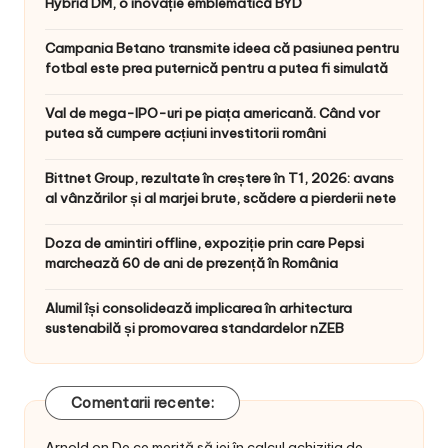
Hybrid DM, o inovație emblematică BYD
Campania Betano transmite ideea că pasiunea pentru
fotbal este prea puternică pentru a putea fi simulată
Val de mega-IPO-uri pe piața americană. Când vor
putea să cumpere acțiuni investitorii români
Bittnet Group, rezultate în creștere în T1, 2026: avans
al vânzărilor și al marjei brute, scădere a pierderii nete
Doza de amintiri offline, expoziție prin care Pepsi
marchează 60 de ani de prezență în România
Alumil își consolidează implicarea în arhitectura
sustenabilă și promovarea standardelor nZEB
Comentarii recente:
Arnold
on
De ce merită să iei în calcul achiziția de