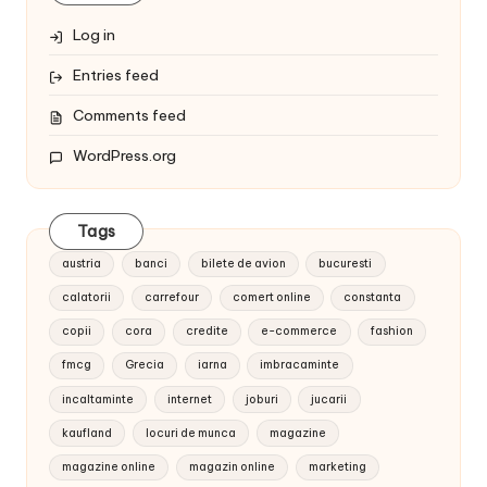
Log in
Entries feed
Comments feed
WordPress.org
Tags
austria
banci
bilete de avion
bucuresti
calatorii
carrefour
comert online
constanta
copii
cora
credite
e-commerce
fashion
fmcg
Grecia
iarna
imbracaminte
incaltaminte
internet
joburi
jucarii
kaufland
locuri de munca
magazine
magazine online
magazin online
marketing