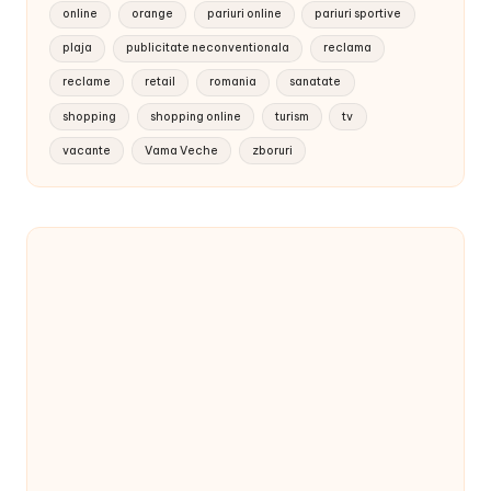
online
orange
pariuri online
pariuri sportive
plaja
publicitate neconventionala
reclama
reclame
retail
romania
sanatate
shopping
shopping online
turism
tv
vacante
Vama Veche
zboruri