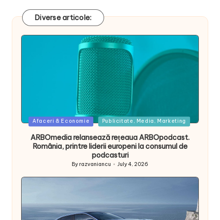
Diverse articole:
Posted
Afaceri & Economie
Publicitate, Media, Marketing
in
ARBOmedia relansează rețeaua ARBOpodcast.
România, printre liderii europeni la consumul de
podcasturi
By
razvaniancu
July 4, 2026
Posted
by