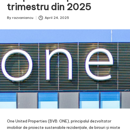
trimestru din 2025
By
razvaniancu
April 24, 2025
Posted
by
One United Properties (BVB: ONE), principalul dezvoltator
imobiliar de proiecte sustenabile rezidențiale, de birouri și mixte