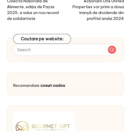
navigation
Colecta Națională de
Acționarii One United
Alimente, ediția de Paște
Properties vor primi a doua
2025, a adus un nou record
tranșă de dividende din
de solidaritate
profitul anului 2024
Cautare pe website:
Recomandare
cosuri cadou
: