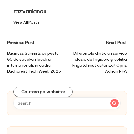
razvaniancu
View All Posts
Post
Previous Post
Next Post
navigation
Business Summits cu peste
Diferențele dintre un service
60 de speakeri locali și
clasic de frigidere și soluția
internaționali, în cadrul
Frigotehnist autorizat Opriș
Bucharest Tech Week 2025
Adrian PFA
Cautare pe website: