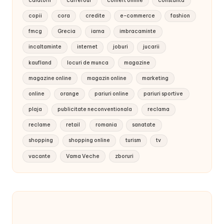
calatorii
carrefour
comert online
constanta
copii
cora
credite
e-commerce
fashion
fmcg
Grecia
iarna
imbracaminte
incaltaminte
internet
joburi
jucarii
kaufland
locuri de munca
magazine
magazine online
magazin online
marketing
online
orange
pariuri online
pariuri sportive
plaja
publicitate neconventionala
reclama
reclame
retail
romania
sanatate
shopping
shopping online
turism
tv
vacante
Vama Veche
zboruri