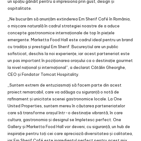
un spațiu gândit pentru a impresiona prin gust, design și
ospitalitate.
„Ne bucurăm să anunțăm extinderea Em Sherif Café în România,
o mișcare naturală în cadrul strategiei noastre de a aduce
concepte gastronomice internaționale de top în piețele
emergente. Marketta Food Hall este cadrul ideal pentru un brand
cu tradiția și prestigiul Em Sherif. Bucureștiul are un public
sofisticat, deschis la noi experiențe, iar acest parteneriat este
un pas important în poziționarea orașului ca o destinație gourmet
la nivel național și internațional”, a declarat Cătălin Gheorghe,
CEO și Fondator Tomcat Hospitality.
„Suntem extrem de entuziasmați să facem parte din acest
proiect remarcabil, care va adăuga cu siguranță o notă de
rafinament și unicitate scenei gastronomice locale. La One
United Properties, suntem mereu în căutarea parteneriatelor
care să transforme orașul într-o destinație vibrantă, în care
cultura, gastronomia și designul se împletesc perfect. One
Gallery și Marketta Food Hall vor deveni, cu siguranță, un hub de
inspirație pentru toți cei care apreciază diversitatea și calitatea,
iar Em Sherif Café este ingredientul perfect pentru acest mix