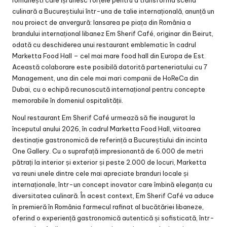
românești care își unesc forțele pentru a transforma scena
culinară a Bucureștiului într-una de talie internațională, anunță un
nou proiect de anvergură: lansarea pe piața din România a
brandului internațional libanez Em Sherif Café, originar din Beirut,
odată cu deschiderea unui restaurant emblematic în cadrul
Marketta Food Hall – cel mai mare food hall din Europa de Est.
Această colaborare este posibilă datorită parteneriatului cu 7
Management, una din cele mai mari companii de HoReCa din
Dubai, cu o echipă recunoscută internațional pentru concepte
memorabile în domeniul ospitalității.
Noul restaurant Em Sherif Café urmează să fie inaugurat la
începutul anului 2026, în cadrul Marketta Food Hall, viitoarea
destinație gastronomică de referință a Bucureștiului din incinta
One Gallery. Cu o suprafață impresionantă de 6.000 de metri
pătrați la interior și exterior și peste 2.000 de locuri, Marketta
va reuni unele dintre cele mai apreciate branduri locale și
internaționale, într-un concept inovator care îmbină eleganța cu
diversitatea culinară. În acest context, Em Sherif Café va aduce
în premieră în România farmecul rafinat al bucătăriei libaneze,
oferind o experiență gastronomică autentică și sofisticată, într-