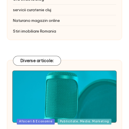
servicii curatenie cluj
Naturano magazin online
Stiri imobiliare Romania
Diverse articole:
Posted
Afaceri & Economie
Publicitate, Media, Marketing
in