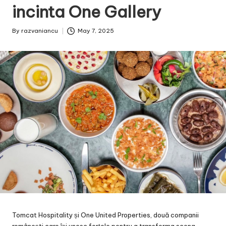
incinta One Gallery
By
razvaniancu
May 7, 2025
Posted
by
Tomcat Hospitality și One United Properties, două companii