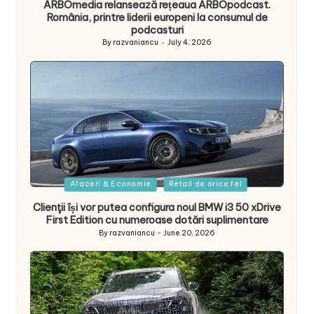
ARBOmedia relansează rețeaua ARBOpodcast.
România, printre liderii europeni la consumul de
podcasturi
By
razvaniancu
July 4, 2026
Posted
by
Posted
Afaceri & Economie
Retail de orice fel
in
Clienţii își vor putea configura noul BMW i3 50 xDrive
First Edition cu numeroase dotări suplimentare
By
razvaniancu
June 20, 2026
Posted
by