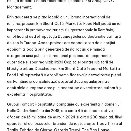
Est”, a declarat Rabih Fakhreddine, Fondator și Group CEO 7
Management.
Prin aducerea pe piața locală a unui brand internațional de
renume, precum Em Sherif Café, Marketta Food Hall joacă un rol
important în promovarea turismului gastronomic în România,
amplificând astfel reputația Bucureștiului ca destinație culinară
de top în Europa. Acest proiect are capacitatea de a sprijini
economia locală prin generarea de noi locuri de muncă,
atragerea unui public internațional pasionat de experiențe
autentice și sporirea vizibilității Capitalei printre iubitorii de
lifestyle urban. Deschiderea Em Sherif Café în cadrul Marketta
Food Hall reprezintă o etapă semnificativă în dezvoltarea pieței
din România și consolidează statutul Bucureștiului printre
capitalele europene care pun accent pe diversitatea culinară și
excelența în ospitalitate.
Grupul Tomcat Hospitality, companie cu experiență în domeniul
HoReCa din România din 2018, are circa 45 de locații active,
afaceri de 15 milioane de euro în 2024 și circa 200 angajați, fiind
operator al cunoscutelor branduri de restaurante Treevi Pizza al
Taglio, Fabrica de Ciorbe, Osteria Treevi, The Bao House,