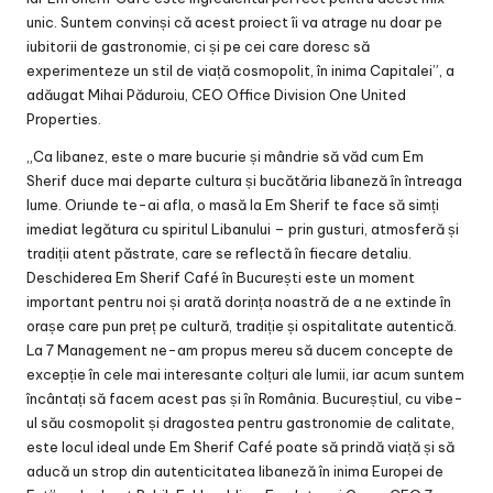
unic. Suntem convinși că acest proiect îi va atrage nu doar pe
iubitorii de gastronomie, ci și pe cei care doresc să
experimenteze un stil de viață cosmopolit, în inima Capitalei”, a
adăugat Mihai Păduroiu, CEO Office Division One United
Properties.
„Ca libanez, este o mare bucurie și mândrie să văd cum Em
Sherif duce mai departe cultura și bucătăria libaneză în întreaga
lume. Oriunde te-ai afla, o masă la Em Sherif te face să simți
imediat legătura cu spiritul Libanului – prin gusturi, atmosferă și
tradiții atent păstrate, care se reflectă în fiecare detaliu.
Deschiderea Em Sherif Café în București este un moment
important pentru noi și arată dorința noastră de a ne extinde în
orașe care pun preț pe cultură, tradiție și ospitalitate autentică.
La 7 Management ne-am propus mereu să ducem concepte de
excepție în cele mai interesante colțuri ale lumii, iar acum suntem
încântați să facem acest pas și în România. Bucureștiul, cu vibe-
ul său cosmopolit și dragostea pentru gastronomie de calitate,
este locul ideal unde Em Sherif Café poate să prindă viață și să
aducă un strop din autenticitatea libaneză în inima Europei de