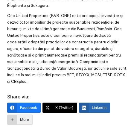
Élephante și Sakagura.
One United Properties (BVB: ONE) este principalul investitor și
dezvoltator imobiliar de proiecte sustenabile rezidențiale, de
birouri și mixte de ultimă generație din București, România. One
United Properties este o companie inovatoare dedicată
accelerării adoptării practicilor de construcție pentru clădiri
sigure, eficiente din punct de vedere energetic, durabile și
sănătoase și a primit numeroase premii și recunoașteri pentru
sustenabilitate și eficiență energetică. Compania este
tranzacționată la Bursa de Valori București, iar acțiunile sale sunt
incluse în mai mulți indici precum BET, STOXX, MCSI, FTSE, ROTX
și CEEplus.
Share via:
Facebook
X (Twitter)
LinkedIn
More