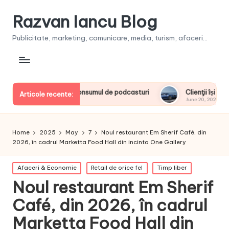
Razvan Iancu Blog
Publicitate, marketing, comunicare, media, turism, afaceri...
europeni la consumul de podcasturi
Clienţii își vor putea con
Articole recente:
June 20, 2026
Home
2025
May
7
Noul restaurant Em Sherif Café, din
2026, în cadrul Marketta Food Hall din incinta One Gallery
Posted
Afaceri & Economie
Retail de orice fel
Timp liber
in
Noul restaurant Em Sherif
Café, din 2026, în cadrul
Marketta Food Hall din