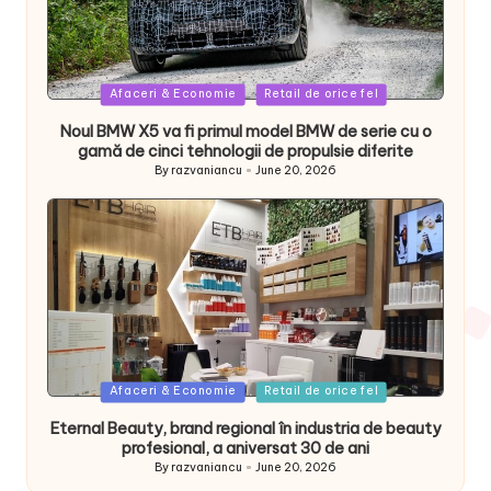
Posted
Afaceri & Economie
Retail de orice fel
in
Noul BMW X5 va fi primul model BMW de serie cu o
gamă de cinci tehnologii de propulsie diferite
By
razvaniancu
June 20, 2026
Posted
by
Posted
Afaceri & Economie
Retail de orice fel
in
Eternal Beauty, brand regional în industria de beauty
profesional, a aniversat 30 de ani
By
razvaniancu
June 20, 2026
Posted
by