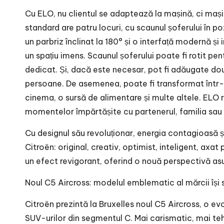
Cu ELO, nu clientul se adaptează la mașină, ci mași
standard are patru locuri, cu scaunul șoferului în po
un parbriz înclinat la 180° și o interfață modernă și
un spațiu imens. Scaunul șoferului poate fi rotit pe
dedicat. Și, dacă este necesar, pot fi adăugate d
persoane. De asemenea, poate fi transformat într
cinema, o sursă de alimentare și multe altele. ELO r
momentelor împărtășite cu partenerul, familia sau p
Cu designul său revoluționar, energia contagioasă și
Citroën: original, creativ, optimist, inteligent, axat 
un efect revigorant, oferind o nouă perspectivă as
Noul C5 Aircross: modelul emblematic al mărcii își
Citroën prezintă la Bruxelles noul C5 Aircross, o evo
SUV-urilor din segmentul C. Mai carismatic, mai teh