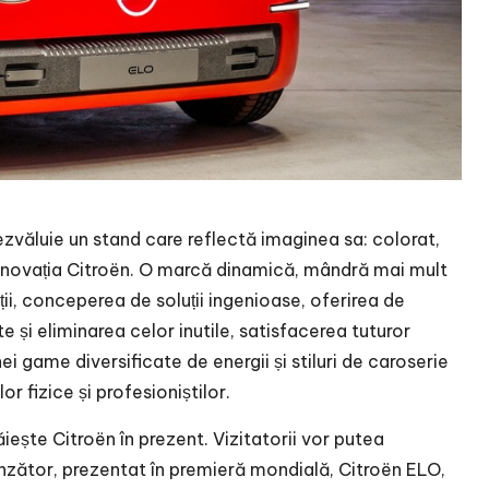
ezvăluie un stand care reflectă imaginea sa: colorat,
i inovația Citroën. O marcă dinamică, mândră mai mult
ții, conceperea de soluții ingenioase, oferirea de
e și eliminarea celor inutile, satisfacerea tuturor
 game diversificate de energii și stiluri de caroserie
r fizice și profesioniștilor.
iește Citroën în prezent. Vizitatorii vor putea
rinzător, prezentat în premieră mondială, Citroën ELO,