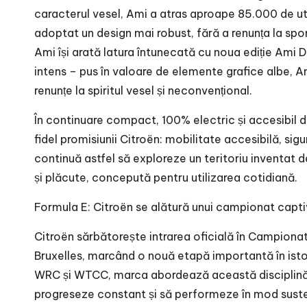
caracterul vesel, Ami a atras aproape 85.000 de uti
adoptat un design mai robust, fără a renunța la spo
Ami își arată latura întunecată cu noua ediție Ami 
intens – pus în valoare de elemente grafice albe, A
renunțe la spiritul vesel și neconvențional.
În continuare compact, 100% electric și accesibil de
fidel promisiunii Citroën: mobilitate accesibilă, sig
continuă astfel să exploreze un teritoriu inventat de
și plăcute, concepută pentru utilizarea cotidiană.
Formula E: Citroën se alătură unui campionat capt
Citroën sărbătorește intrarea oficială în Campiona
Bruxelles, marcând o nouă etapă importantă în istori
WRC și WTCC, marca abordează această disciplină c
progreseze constant și să performeze în mod suste