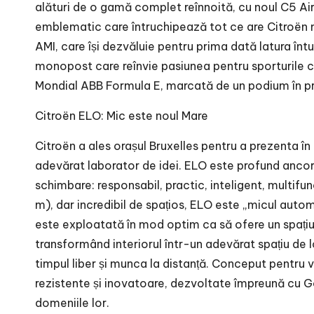
alături de o gamă complet reînnoită, cu noul C5 Air
emblematic care întruchipează tot ce are Citroën ma
AMI, care își dezvăluie pentru prima dată latura întu
monopost care reînvie pasiunea pentru sporturile 
Mondial ABB Formula E, marcată de un podium în pri
Citroën ELO: Mic este noul Mare
Citroën a ales orașul Bruxelles pentru a prezenta 
adevărat laborator de idei. ELO este profund ancorat 
schimbare: responsabil, practic, inteligent, multifu
m), dar incredibil de spațios, ELO este „micul auto
este exploatată în mod optim ca să ofere un spațiu
transformând interiorul într-un adevărat spațiu de lo
timpul liber și munca la distanță. Conceput pentru 
rezistente și inovatoare, dezvoltate împreună cu G
domeniile lor.