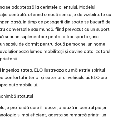
na se adaptează la cerințele clientului. Modelul
ziție centrală, oferind o nouă senzație de vizibilitate cu
 ingenioasă, în timp ce pasagerii din spate se bucură de
ntru conversație sau muncă, fiind prevăzut cu un suport
ouă scaune suplimentare pentru a transporta șase
-un spațiu de dormit pentru două persoane, un home
evoluționează lumea mobilității și devine catalizatorul
rietenii.
 ingeniozitatea, ELO ilustrează cu măiestrie spiritul
pe confortul interior și exterior al vehiculului. ELO are
upra automobilului.
 schimbă statutul
luție profundă care îl repoziționează în centrul pieței
nologic și mai eficient, acesta se remarcă printr-un