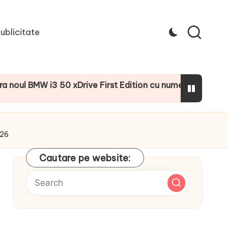
ublicitate
3 50 xDrive First Edition cu numeroase dotări suplimentare
026
Cautare pe website: