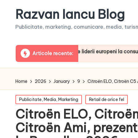
Razvan Iancu Blog
Publicitate, marketing, comunicare, media, turism,
omânia, printre liderii europeni la consumul de podcast
Articole recente:
Home
2026
January
9
Citroën ELO, Citroën C5 A
Posted
Publicitate, Media, Marketing
Retail de orice fel
in
Citroën ELO, Citroën
Citroën Ami, prezent