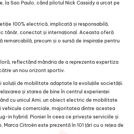
e, la Sao Paulo, când pilotul Nick Cassidy a urcat pe
tiție 100% electrică, implicată și responsabilă,
ic tânăr, conectat și internațional. Aceasta oferă
 remarcabilă, precum și o sursă de inspirație pentru
oloră, reflectând mândria de a reprezenta expertiza
către un nou orizont sportiv.
soluții de mobilitate adaptate la evoluțiile societății.
laxarea și starea de bine în centrul experienței
ând cu unicul Ami, un obiect electric de mobilitate
și vehicule comerciale, majoritatea dintre acestea
g-in hybrid. Pionier în ceea ce privește serviciile și
ce, Marca Citroën este prezentă în 101 țări cu o rețea de
.