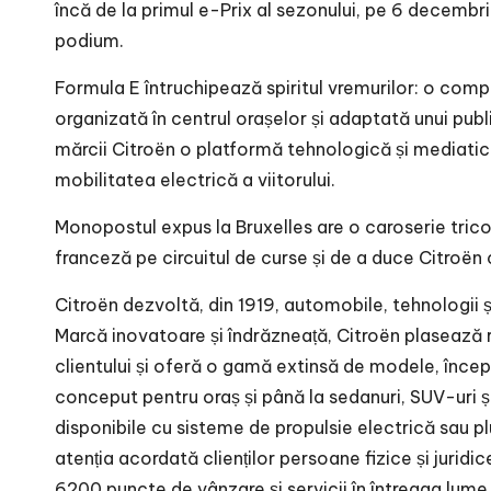
încă de la primul e-Prix al sezonului, pe 6 decembri
podium.
Formula E întruchipează spiritul vremurilor: o compe
organizată în centrul orașelor și adaptată unui publ
mărcii Citroën o platformă tehnologică și mediatică
mobilitatea electrică a viitorului.
Monopostul expus la Bruxelles are o caroserie tric
franceză pe circuitul de curse și de a duce Citroën 
Citroën dezvoltă, din 1919, automobile, tehnologii și 
Marcă inovatoare și îndrăzneață, Citroën plasează re
clientului și oferă o gamă extinsă de modele, încep
conceput pentru oraș și până la sedanuri, SUV-uri 
disponibile cu sisteme de propulsie electrică sau plu
atenția acordată clienților persoane fizice și juridi
6200 puncte de vânzare și servicii în întreaga lume