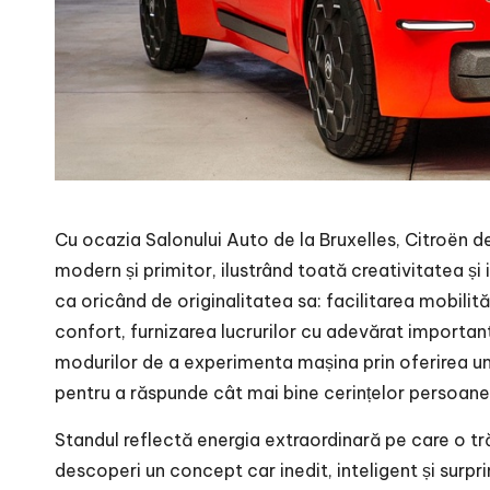
Cu ocazia Salonului Auto de la Bruxelles, Citroën d
modern și primitor, ilustrând toată creativitatea ș
ca oricând de originalitatea sa: facilitarea mobilită
confort, furnizarea lucrurilor cu adevărat important
modurilor de a experimenta mașina prin oferirea unei
pentru a răspunde cât mai bine cerințelor persoanelo
Standul reflectă energia extraordinară pe care o tră
descoperi un concept car inedit, inteligent și surp