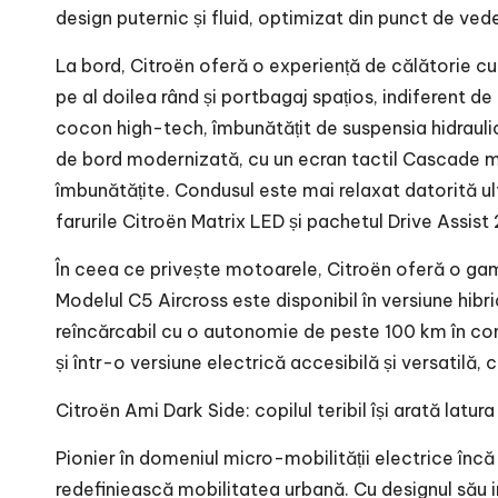
design puternic și fluid, optimizat din punct de ve
La bord, Citroën oferă o experiență de călătorie cu
pe al doilea rând și portbagaj spațios, indiferent d
cocon high-tech, îmbunătățit de suspensia hidraul
de bord modernizată, cu un ecran tactil Cascade mar
îmbunătățite. Condusul este mai relaxat datorită ult
farurile Citroën Matrix LED și pachetul Drive Assist 
În ceea ce privește motoarele, Citroën oferă o gam
Modelul C5 Aircross este disponibil în versiune hib
reîncărcabil cu o autonomie de peste 100 km în con
și într-o versiune electrică accesibilă și versatilă
Citroën Ami Dark Side: copilul teribil își arată latur
Pionier în domeniul micro-mobilității electrice înc
redefiniească mobilitatea urbană. Cu designul său in