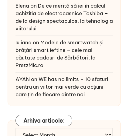
Elena
on
De ce merită să iei în calcul
achiziția de electrocasnice Toshiba –
de la design spectaculos, la tehnologia
viitorului
Iuliana
on
Modele de smartwatch și
brățări smart ieftine – cele mai
căutate cadouri de Sărbători, la
PretzMic.ro
AYAN
on
WE has no limits – 10 sfaturi
pentru un viitor mai verde cu acțiuni
care țin de fiecare dintre noi
Arhiva articole:
Arhiva