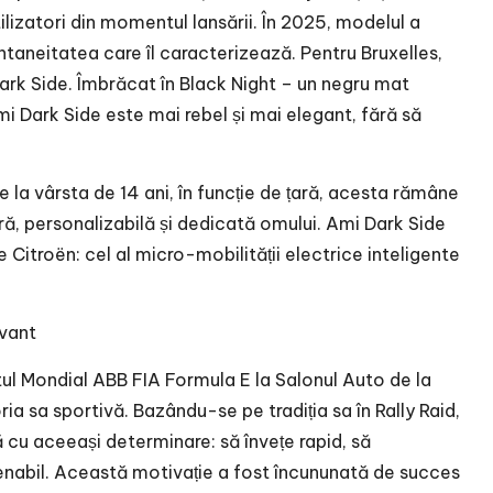
lizatori din momentul lansării. În 2025, modelul a
ntaneitatea care îl caracterizează. Pentru Bruxelles,
Dark Side. Îmbrăcat în Black Night – un negru mat
mi Dark Side este mai rebel și mai elegant, fără să
 la vârsta de 14 ani, în funcție de țară, acesta rămâne
ură, personalizabilă și dedicată omului. Ami Dark Side
 Citroën: cel al micro-mobilității electrice inteligente
ivant
tul Mondial ABB FIA Formula E la Salonul Auto de la
a sa sportivă. Bazându-se pe tradiția sa în Rally Raid,
u aceeași determinare: să învețe rapid, să
nabil. Această motivație a fost încununată de succes