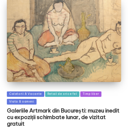
Posted
Calatorii & Vacante
Retail de orice fel
Timp liber
in
Viata & oameni
Galeriile Artmark din București: muzeu inedit
cu expoziții schimbate lunar, de vizitat
gratuit