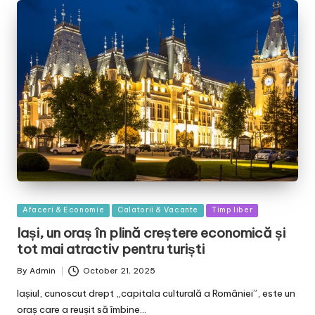
Posted
Afaceri & Economie
Calatorii & Vacante
Timp liber
in
Iași, un oraș în plină creștere economică și
tot mai atractiv pentru turiști
By
Admin
October 21, 2025
Posted
by
Iașiul, cunoscut drept „capitala culturală a României”, este un
oraș care a reușit să îmbine…