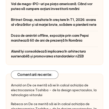
Val de mega-IPO-uri pe piața americană. Când vor
putea să cumpere acțiuni investitorii români
Bittnet Group, rezultate în creștere în T1, 2026: avans
al vânzărilor și al marjei brute, scădere a pierderii nete
Doza de amintiri offline, expoziție prin care Pepsi
marchează 60 de ani de prezență în România
Alumil își consolidează implicarea în arhitectura
sustenabilă și promovarea standardelor nZEB
Comentarii recente:
Arnold
on
De ce merită să iei în calcul achiziția de
electrocasnice Toshiba – de la design spectaculos, la
tehnologia viitorului
Rebeca
on
De ce merită să iei în calcul achiziția de
electrocasnice Toshiba – de la design spectaculos, la