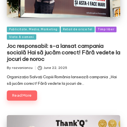
Posted
Publicitate, Media, Marketing
Retail de orice fel
Timp liber
in
Viata & oameni
Joc responsabil: s-a lansat campania
socială Hai să jucăm corect! Fără vedete la
jocuri de noroc
By
razvaniancu
June 22, 2025
Posted
by
Organizația Salvați Copiii România lansează campania „Hai
să jucăm corect! Fără vedete la jocuri de…
Read More