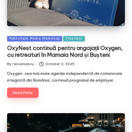
Posted
Publicitate, Media, Marketing
Timp liber
in
OxyNest continuă pentru angajații Oxygen,
cu retreaturi în Mamaia Nord și Bușteni
By
razvaniancu
October 2, 2025
Posted
by
Oxygen, cea mai mare agenție independentă de comunicare
integrată din România, continuă programul de employer…
Read More