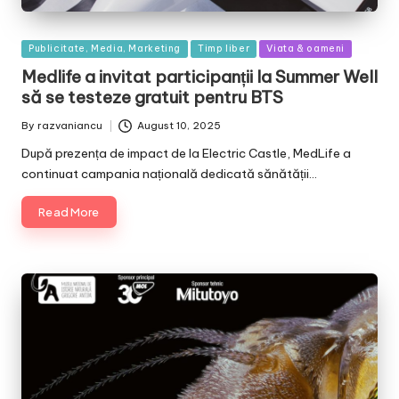
Posted
Publicitate, Media, Marketing
Timp liber
Viata & oameni
in
Medlife a invitat participanții la Summer Well
să se testeze gratuit pentru BTS
By
razvaniancu
August 10, 2025
Posted
by
După prezența de impact de la Electric Castle, MedLife a
continuat campania națională dedicată sănătății…
Read More