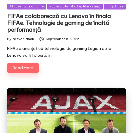
Posted
Afaceri & Economie
Publicitate, Media, Marketing
Timp liber
in
FIFAe colaborează cu Lenovo în finala
FIFAe. Tehnologie de gaming de înaltă
performanță
By
razvaniancu
September 8, 2025
Posted
by
FIFAe a anunțat că tehnologia de gaming Legion de la
Lenovo va fi folosită în…
Read More