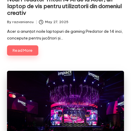
laptop de vis pentru utilizatorii din domeniul
creativ
By
razvaniancu
May 27, 2025
Posted
by
Acer a anunțat noile laptopuri de gaming Predator de 14 inci,
concepute pentru jucători și…
Read More