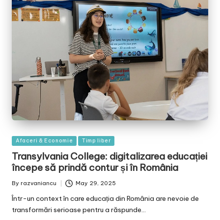
Posted
Afaceri & Economie
Timp liber
in
Transylvania College: digitalizarea educației
începe să prindă contur și în România
By
razvaniancu
May 29, 2025
Posted
by
Într-un context în care educația din România are nevoie de
transformări serioase pentru a răspunde…