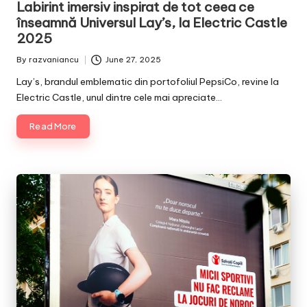
Labirint imersiv inspirat de tot ceea ce
înseamnă Universul Lay’s, la Electric Castle
2025
By
razvaniancu
June 27, 2025
Posted
by
Lay’s, brandul emblematic din portofoliul PepsiCo, revine la
Electric Castle, unul dintre cele mai apreciate…
Read More