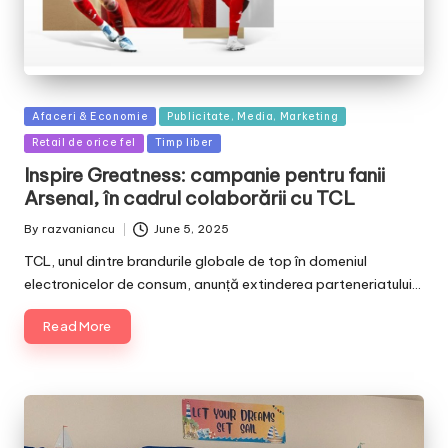
Posted
Afaceri & Economie
Publicitate, Media, Marketing
in
Retail de orice fel
Timp liber
Inspire Greatness: campanie pentru fanii
Arsenal, în cadrul colaborării cu TCL
By
razvaniancu
June 5, 2025
Posted
by
TCL, unul dintre brandurile globale de top în domeniul
electronicelor de consum, anunță extinderea parteneriatului…
Read More