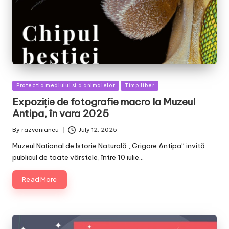
Posted
Protectia mediului si a animalelor
Timp liber
in
Expoziție de fotografie macro la Muzeul
Antipa, în vara 2025
By
razvaniancu
July 12, 2025
Posted
by
Muzeul Național de Istorie Naturală „Grigore Antipa” invită
publicul de toate vârstele, între 10 iulie…
Read More