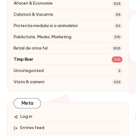
Afaceri & Economie
503
Calatorii & Vacante
96
Protectia mediului si a animalelor
60
Publicitate, Media, Marketing
370
Retail de orice fel
606
Timp liber
338
Uncategorized
2
Viata & oameni
203
Meta
Log in
Entries feed