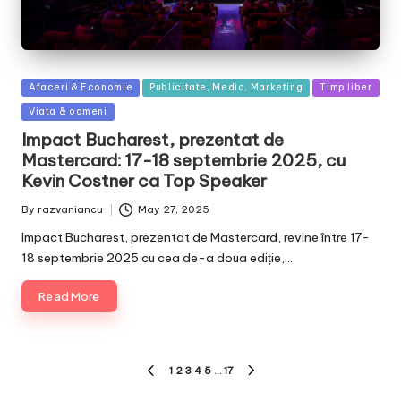
Posted
Afaceri & Economie
Publicitate, Media, Marketing
Timp liber
in
Viata & oameni
Impact Bucharest, prezentat de
Mastercard: 17-18 septembrie 2025, cu
Kevin Costner ca Top Speaker
By
razvaniancu
May 27, 2025
Posted
by
Impact Bucharest, prezentat de Mastercard, revine între 17-
18 septembrie 2025 cu cea de-a doua ediție,…
Read More
Posts
1
2
3
4
5
…
17
PREVIOUS
NEXT
PAGE
PAGE