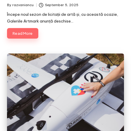
By
razvaniancu
September 5, 2025
Posted
by
Începe noul sezon de licitații de artă și, cu această ocazie,
Galeriile Artmark anunță deschise…
Read More