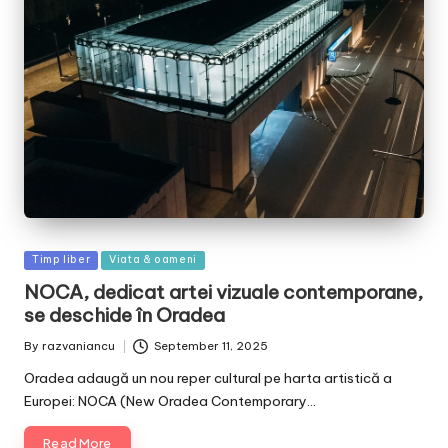
Posted
Timp liber
Viata & oameni
in
NOCA, dedicat artei vizuale contemporane,
se deschide în Oradea
By
razvaniancu
September 11, 2025
Posted
by
Oradea adaugă un nou reper cultural pe harta artistică a
Europei: NOCA (New Oradea Contemporary…
Read More