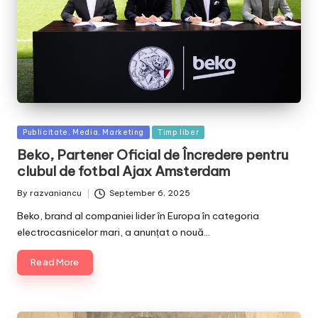
Posted
Publicitate, Media, Marketing
Timp liber
in
Beko, Partener Oficial de Încredere pentru
clubul de fotbal Ajax Amsterdam
By
razvaniancu
September 6, 2025
Posted
by
Beko, brand al companiei lider în Europa în categoria
electrocasnicelor mari, a anunțat o nouă…
Read More