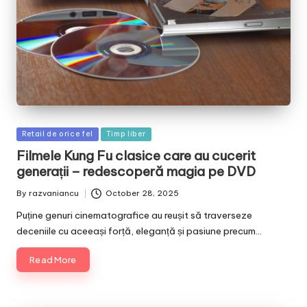
Posted
Retail de orice fel
Timp liber
in
Filmele Kung Fu clasice care au cucerit
generații – redescoperă magia pe DVD
By
razvaniancu
October 28, 2025
Posted
by
Puține genuri cinematografice au reușit să traverseze
deceniile cu aceeași forță, eleganță și pasiune precum…
Read More