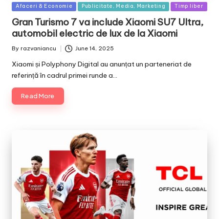
Posted
Afaceri & Economie
Publicitate, Media, Marketing
Timp liber
in
Gran Turismo 7 va include Xiaomi SU7 Ultra,
automobil electric de lux de la Xiaomi
By
razvaniancu
June 14, 2025
Posted
by
Xiaomi și Polyphony Digital au anunțat un parteneriat de
referință în cadrul primei runde a…
Read More