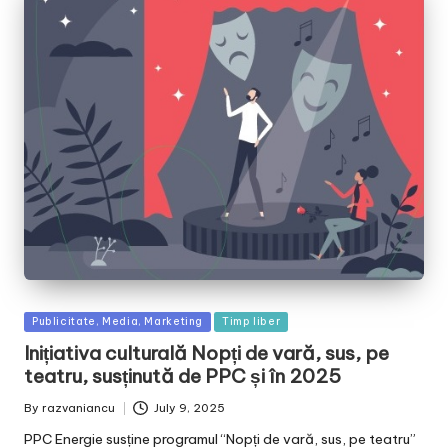
Posted
Publicitate, Media, Marketing
Timp liber
in
Inițiativa culturală Nopți de vară, sus, pe
teatru, susținută de PPC și în 2025
By
razvaniancu
July 9, 2025
Posted
by
PPC Energie susține programul “Nopți de vară, sus, pe teatru”