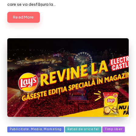
care se va desfășura la…
Read More
Posted
Publicitate, Media, Marketing
Retail de orice fel
Timp liber
in