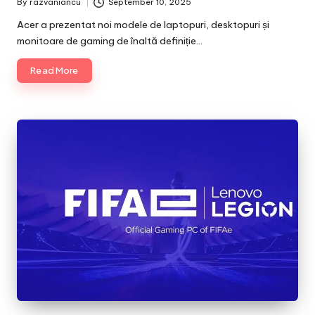
By
razvaniancu
September 10, 2025
Posted
by
Acer a prezentat noi modele de laptopuri, desktopuri și
monitoare de gaming de înaltă definiție…
Read More