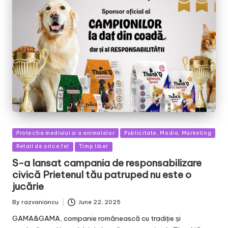
Posted
Protectia mediului si a animalelor
Publicitate, Media, Marketing
in
Retail de orice fel
Timp liber
S-a lansat campania de responsabilizare
civică Prietenul tău patruped nu este o
jucărie
By
razvaniancu
June 22, 2025
Posted
by
GAMA&GAMA, companie românească cu tradiție și