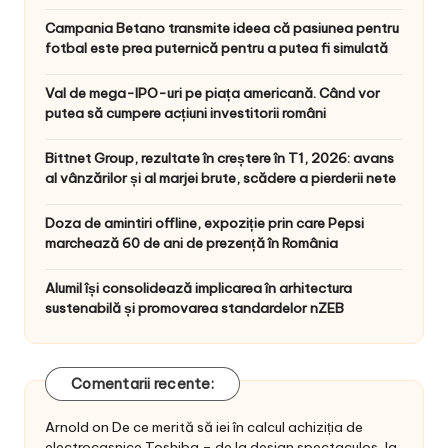
Campania Betano transmite ideea că pasiunea pentru
fotbal este prea puternică pentru a putea fi simulată
Val de mega-IPO-uri pe piața americană. Când vor
putea să cumpere acțiuni investitorii români
Bittnet Group, rezultate în creștere în T1, 2026: avans
al vânzărilor și al marjei brute, scădere a pierderii nete
Doza de amintiri offline, expoziție prin care Pepsi
marchează 60 de ani de prezență în România
Alumil își consolidează implicarea în arhitectura
sustenabilă și promovarea standardelor nZEB
Comentarii recente:
Arnold
on
De ce merită să iei în calcul achiziția de
electrocasnice Toshiba – de la design spectaculos, la