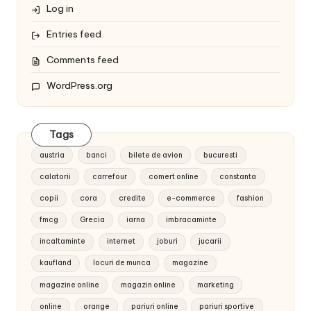
Log in
Entries feed
Comments feed
WordPress.org
Tags
austria
banci
bilete de avion
bucuresti
calatorii
carrefour
comert online
constanta
copii
cora
credite
e-commerce
fashion
fmcg
Grecia
iarna
imbracaminte
incaltaminte
internet
joburi
jucarii
kaufland
locuri de munca
magazine
magazine online
magazin online
marketing
online
orange
pariuri online
pariuri sportive