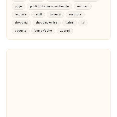
plaja
publicitate neconventionala
reclama
reclame
retail
romania
sanatate
shopping
shopping online
turism
tv
vacante
Vama Veche
zboruri