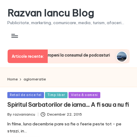
Razvan Iancu Blog
Publicitate, marketing, comunicare, media, turism, afaceri...
 printre liderii europeni la consumul de podcasturi
Clienţii
Articole recente:
June 20, 
Home
aglomeratie
Posted
Retail de orice fel
Timp liber
Viata & oameni
in
Spiritul Sarbatorilor de iarna… A fi sau a nu fi
By
razvaniancu
December 22, 2015
Posted
by
In filme, luna decembrie pare sa fie o feerie peste tot - pe
strazi, in…