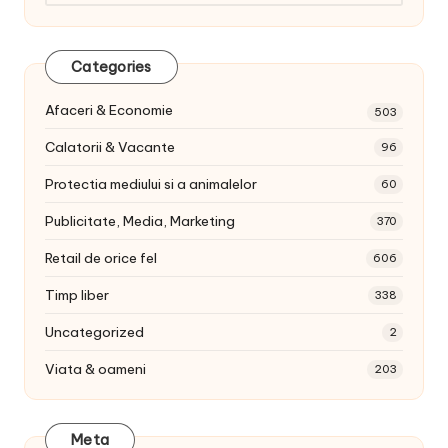
articole:
Categories
Afaceri & Economie
503
Calatorii & Vacante
96
Protectia mediului si a animalelor
60
Publicitate, Media, Marketing
370
Retail de orice fel
606
Timp liber
338
Uncategorized
2
Viata & oameni
203
Meta