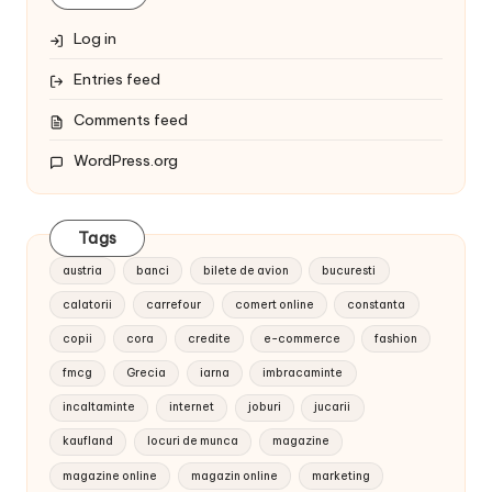
Log in
Entries feed
Comments feed
WordPress.org
Tags
austria
banci
bilete de avion
bucuresti
calatorii
carrefour
comert online
constanta
copii
cora
credite
e-commerce
fashion
fmcg
Grecia
iarna
imbracaminte
incaltaminte
internet
joburi
jucarii
kaufland
locuri de munca
magazine
magazine online
magazin online
marketing