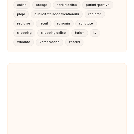
online
orange
pariuri online
pariuri sportive
plaja
publicitate neconventionala
reclama
reclame
retail
romania
sanatate
shopping
shopping online
turism
tv
vacante
Vama Veche
zboruri