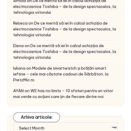
Arnold
on
De ce merită să iei în calcul achiziția de
electrocasnice Toshiba – de la design spectaculos, la
tehnologia viitorului
Rebeca
on
De ce merită să iei în calcul achiziția de
electrocasnice Toshiba – de la design spectaculos, la
tehnologia viitorului
Elena
on
De ce merită să iei în calcul achiziția de
electrocasnice Toshiba – de la design spectaculos, la
tehnologia viitorului
Iuliana
on
Modele de smartwatch și brățări smart
ieftine – cele mai căutate cadouri de Sărbători, la
PretzMic.ro
AYAN
on
WE has no limits – 10 sfaturi pentru un viitor
mai verde cu acțiuni care țin de fiecare dintre noi
Arhiva articole:
Arhiva