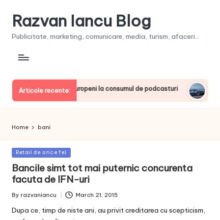
Razvan Iancu Blog
Publicitate, marketing, comunicare, media, turism, afaceri...
, printre liderii europeni la consumul de podcasturi
Clienţi
Articole recente:
June 20, 
Home
bani
Posted
Retail de orice fel
in
Bancile simt tot mai puternic concurenta
facuta de IFN-uri
By
razvaniancu
March 21, 2015
Posted
by
Dupa ce, timp de niste ani, au privit creditarea cu scepticism,