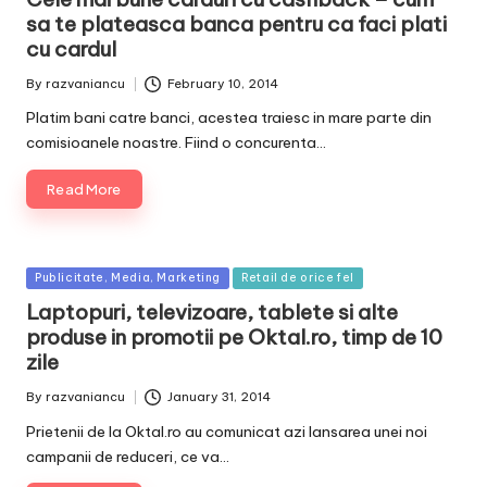
sa te plateasca banca pentru ca faci plati
cu cardul
By
razvaniancu
February 10, 2014
Posted
by
Platim bani catre banci, acestea traiesc in mare parte din
comisioanele noastre. Fiind o concurenta…
Read More
Posted
Publicitate, Media, Marketing
Retail de orice fel
in
Laptopuri, televizoare, tablete si alte
produse in promotii pe Oktal.ro, timp de 10
zile
By
razvaniancu
January 31, 2014
Posted
by
Prietenii de la Oktal.ro au comunicat azi lansarea unei noi
campanii de reduceri, ce va…