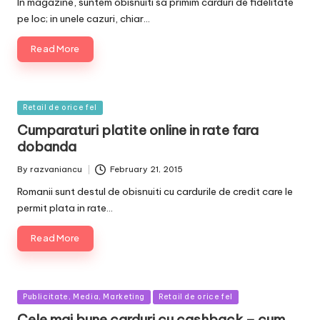
In magazine, suntem obisnuiti sa primim carduri de fidelitate
pe loc; in unele cazuri, chiar…
Read More
Posted
Retail de orice fel
in
Cumparaturi platite online in rate fara
dobanda
By
razvaniancu
February 21, 2015
Posted
by
Romanii sunt destul de obisnuiti cu cardurile de credit care le
permit plata in rate…
Read More
Posted
Publicitate, Media, Marketing
Retail de orice fel
in
Cele mai bune carduri cu cashback – cum