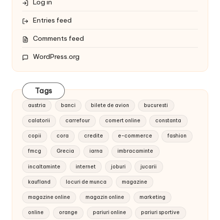
Log in
Entries feed
Comments feed
WordPress.org
Tags
austria
banci
bilete de avion
bucuresti
calatorii
carrefour
comert online
constanta
copii
cora
credite
e-commerce
fashion
fmcg
Grecia
iarna
imbracaminte
incaltaminte
internet
joburi
jucarii
kaufland
locuri de munca
magazine
magazine online
magazin online
marketing
online
orange
pariuri online
pariuri sportive