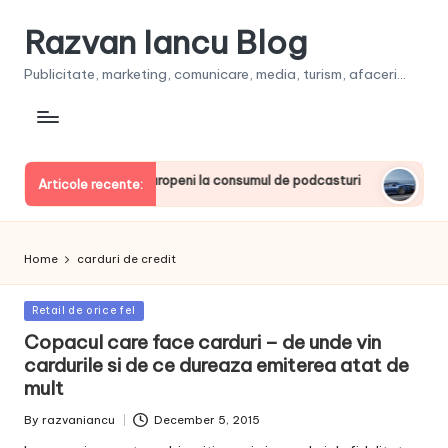
Razvan Iancu Blog
Publicitate, marketing, comunicare, media, turism, afaceri...
 printre liderii europeni la consumul de podcasturi
Clienţii 
Articole recente:
June 20, 2
Home
carduri de credit
Posted
Retail de orice fel
in
Copacul care face carduri – de unde vin
cardurile si de ce dureaza emiterea atat de
mult
By
razvaniancu
December 5, 2015
Posted
by