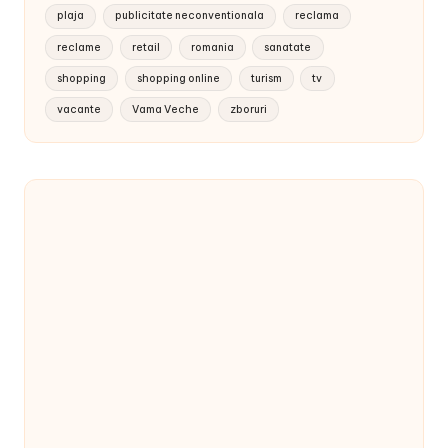
plaja
publicitate neconventionala
reclama
reclame
retail
romania
sanatate
shopping
shopping online
turism
tv
vacante
Vama Veche
zboruri