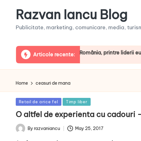
Razvan Iancu Blog
Publicitate, marketing, comunicare, media, turism,
eaua ARBOpodcast. România, printre liderii europeni la 
Articole recente:
Home
ceasuri de mana
Posted
Retail de orice fel
Timp liber
in
O altfel de experienta cu cadouri 
May 25, 2017
By
razvaniancu
Posted
by