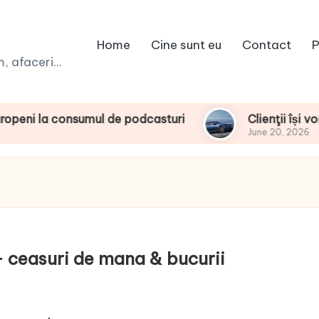
Home
Cine sunt eu
Contact
P
 afaceri...
consumul de podcasturi
Clienţii își vor putea 
June 20, 2026
– ceasuri de mana & bucurii