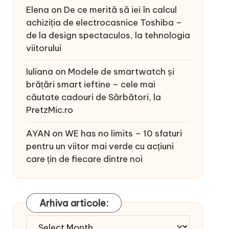
Elena
on
De ce merită să iei în calcul
achiziția de electrocasnice Toshiba –
de la design spectaculos, la tehnologia
viitorului
Iuliana
on
Modele de smartwatch și
brățări smart ieftine – cele mai
căutate cadouri de Sărbători, la
PretzMic.ro
AYAN
on
WE has no limits – 10 sfaturi
pentru un viitor mai verde cu acțiuni
care țin de fiecare dintre noi
Arhiva articole:
Arhiva