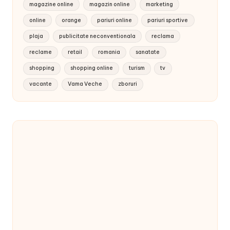
magazine online
magazin online
marketing
online
orange
pariuri online
pariuri sportive
plaja
publicitate neconventionala
reclama
reclame
retail
romania
sanatate
shopping
shopping online
turism
tv
vacante
Vama Veche
zboruri