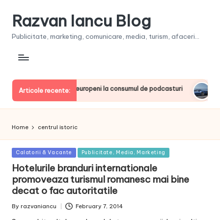
Razvan Iancu Blog
Publicitate, marketing, comunicare, media, turism, afaceri...
a, printre liderii europeni la consumul de podcasturi
Clien
Articole recente:
June 2
Home
centrul istoric
Posted
Calatorii & Vacante
Publicitate, Media, Marketing
in
Hotelurile branduri internationale
promoveaza turismul romanesc mai bine
decat o fac autoritatile
By
razvaniancu
February 7, 2014
Posted
by