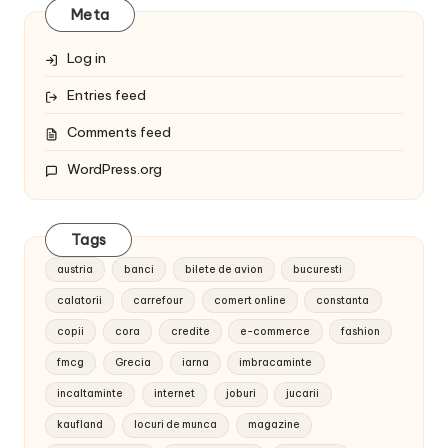
Meta
Log in
Entries feed
Comments feed
WordPress.org
Tags
austria
banci
bilete de avion
bucuresti
calatorii
carrefour
comert online
constanta
copii
cora
credite
e-commerce
fashion
fmcg
Grecia
iarna
imbracaminte
incaltaminte
internet
joburi
jucarii
kaufland
locuri de munca
magazine