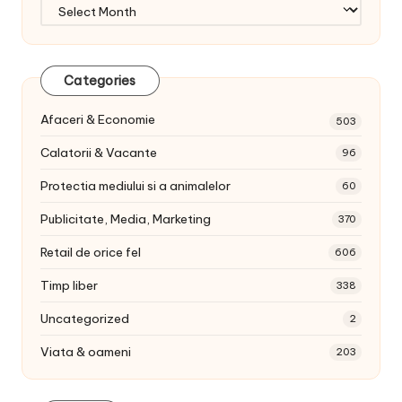
Arhiva
articole:
Categories
Afaceri & Economie
503
Calatorii & Vacante
96
Protectia mediului si a animalelor
60
Publicitate, Media, Marketing
370
Retail de orice fel
606
Timp liber
338
Uncategorized
2
Viata & oameni
203