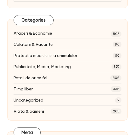
articole:
Categories
Afaceri & Economie
503
Calatorii & Vacante
96
Protectia mediului si a animalelor
60
Publicitate, Media, Marketing
370
Retail de orice fel
606
Timp liber
338
Uncategorized
2
Viata & oameni
203
Meta