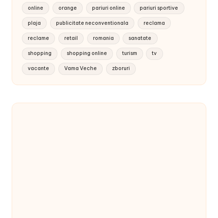
online
orange
pariuri online
pariuri sportive
plaja
publicitate neconventionala
reclama
reclame
retail
romania
sanatate
shopping
shopping online
turism
tv
vacante
Vama Veche
zboruri