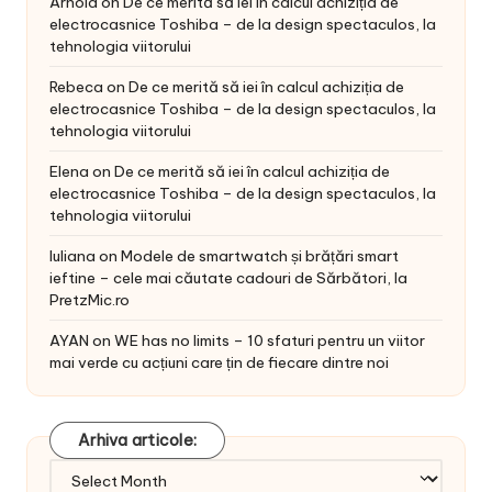
Arnold
on
De ce merită să iei în calcul achiziția de
electrocasnice Toshiba – de la design spectaculos, la
tehnologia viitorului
Rebeca
on
De ce merită să iei în calcul achiziția de
electrocasnice Toshiba – de la design spectaculos, la
tehnologia viitorului
Elena
on
De ce merită să iei în calcul achiziția de
electrocasnice Toshiba – de la design spectaculos, la
tehnologia viitorului
Iuliana
on
Modele de smartwatch și brățări smart
ieftine – cele mai căutate cadouri de Sărbători, la
PretzMic.ro
AYAN
on
WE has no limits – 10 sfaturi pentru un viitor
mai verde cu acțiuni care țin de fiecare dintre noi
Arhiva articole:
Arhiva