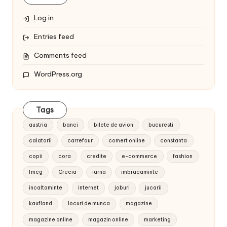
Log in
Entries feed
Comments feed
WordPress.org
Tags
austria
banci
bilete de avion
bucuresti
calatorii
carrefour
comert online
constanta
copii
cora
credite
e-commerce
fashion
fmcg
Grecia
iarna
imbracaminte
incaltaminte
internet
joburi
jucarii
kaufland
locuri de munca
magazine
magazine online
magazin online
marketing