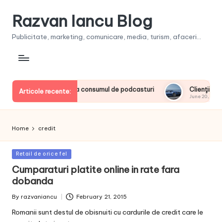
Razvan Iancu Blog
Publicitate, marketing, comunicare, media, turism, afaceri...
e liderii europeni la consumul de podcasturi
Clienţii își vo
Articole recente:
June 20, 2026
Home
credit
Posted
Retail de orice fel
in
Cumparaturi platite online in rate fara
dobanda
By
razvaniancu
February 21, 2015
Posted
by
Romanii sunt destul de obisnuiti cu cardurile de credit care le