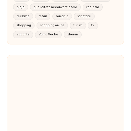
plaja
publicitate neconventionala
reclama
reclame
retail
romania
sanatate
shopping
shopping online
turism
tv
vacante
Vama Veche
zboruri