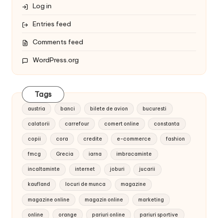
Log in
Entries feed
Comments feed
WordPress.org
Tags
austria
banci
bilete de avion
bucuresti
calatorii
carrefour
comert online
constanta
copii
cora
credite
e-commerce
fashion
fmcg
Grecia
iarna
imbracaminte
incaltaminte
internet
joburi
jucarii
kaufland
locuri de munca
magazine
magazine online
magazin online
marketing
online
orange
pariuri online
pariuri sportive