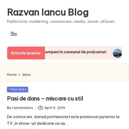
Razvan Iancu Blog
Publicitate, marketing, comunicare, media, turism, afaceri...
a, printre liderii europeni la consumul de podcasturi
Clienţ
Articole recente:
June 20
Home
dans
Posted
Timp liber
in
Pasi de dans – miscare cu stil
By
razvaniancu
April 5, 2014
Posted
by
De cativa ani, dansul profesionist este promovat puternic la
TV, in show-uri dedicate ce au…