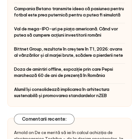
Campania Betano transmite ideea că pasiunea pentru
fotbal este prea puternică pentru a putea fi simulată
Val de mega-IPO-uri pe piața americană. Când vor
putea să cumpere acțiuni investitorii români
Bittnet Group, rezultate în creștere în T1, 2026: avans
al vânzărilor și al marjei brute, scădere a pierderii nete
Doza de amintiri offline, expoziție prin care Pepsi
marchează 60 de ani de prezență în România
Alumil își consolidează implicarea în arhitectura
sustenabilă și promovarea standardelor nZEB
Comentarii recente:
Arnold
on
De ce merită să iei în calcul achiziția de
electrocasnice Toshiba – de la design spectaculos, la