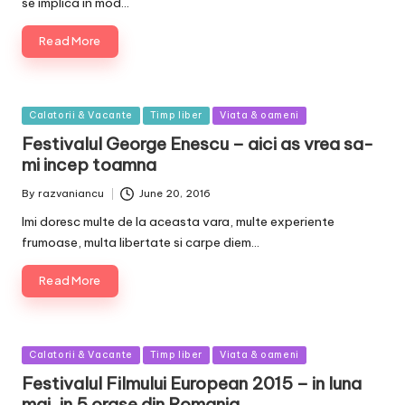
se implica in mod…
Read More
Posted
Calatorii & Vacante
Timp liber
Viata & oameni
in
Festivalul George Enescu – aici as vrea sa-
mi incep toamna
By
razvaniancu
June 20, 2016
Posted
by
Imi doresc multe de la aceasta vara, multe experiente
frumoase, multa libertate si carpe diem…
Read More
Posted
Calatorii & Vacante
Timp liber
Viata & oameni
in
Festivalul Filmului European 2015 – in luna
mai, in 5 orase din Romania