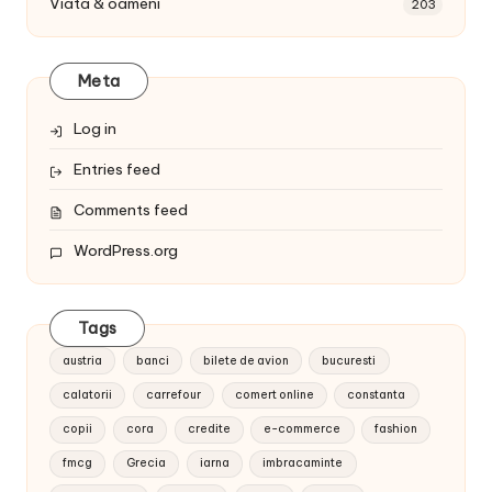
Viata & oameni
203
Meta
Log in
Entries feed
Comments feed
WordPress.org
Tags
austria
banci
bilete de avion
bucuresti
calatorii
carrefour
comert online
constanta
copii
cora
credite
e-commerce
fashion
fmcg
Grecia
iarna
imbracaminte