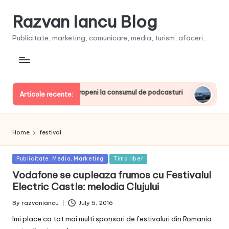
Razvan Iancu Blog
Publicitate, marketing, comunicare, media, turism, afaceri...
 printre liderii europeni la consumul de podcasturi
Clienţii
Articole recente:
June 20, 2
Home
festival
Posted
Publicitate, Media, Marketing
Timp liber
in
Vodafone se cupleaza frumos cu Festivalul
Electric Castle: melodia Clujului
By
razvaniancu
July 5, 2016
Posted
by
Imi place ca tot mai multi sponsori de festivaluri din Romania