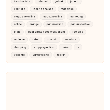
incaltaminte
internet
joburi
jucarii
kaufland
locuri de munca
magazine
magazine online
magazin online
marketing
online
orange
pariuri online
pariuri sportive
plaja
publicitate neconventionala
reclama
reclame
retail
romania
sanatate
shopping
shopping online
turism
tv
vacante
Vama Veche
zboruri