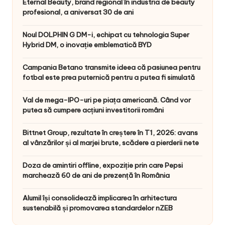
Eternal Beauty, brand regional în industria de beauty
profesional, a aniversat 30 de ani
Noul DOLPHIN G DM-i, echipat cu tehnologia Super
Hybrid DM, o inovație emblematică BYD
Campania Betano transmite ideea că pasiunea pentru
fotbal este prea puternică pentru a putea fi simulată
Val de mega-IPO-uri pe piața americană. Când vor
putea să cumpere acțiuni investitorii români
Bittnet Group, rezultate în creștere în T1, 2026: avans
al vânzărilor și al marjei brute, scădere a pierderii nete
Doza de amintiri offline, expoziție prin care Pepsi
marchează 60 de ani de prezență în România
Alumil își consolidează implicarea în arhitectura
sustenabilă și promovarea standardelor nZEB