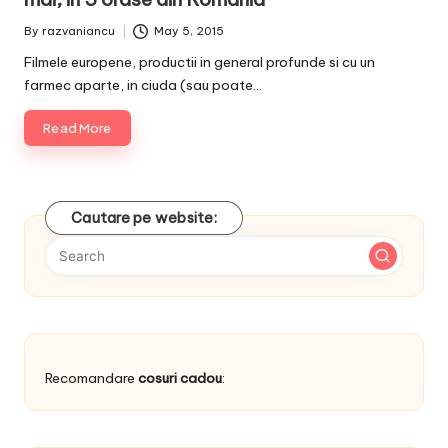
By
razvaniancu
May 5, 2015
Posted
by
Filmele europene, productii in general profunde si cu un
farmec aparte, in ciuda (sau poate…
Read More
Cautare pe website:
Recomandare
cosuri cadou
: