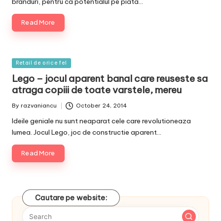
branduri, pentru ca potentialul pe piata…
Read More
Posted
Retail de orice fel
in
Lego – jocul aparent banal care reuseste sa
atraga copiii de toate varstele, mereu
By
razvaniancu
October 24, 2014
Posted
by
Ideile geniale nu sunt neaparat cele care revolutioneaza
lumea. Jocul Lego, joc de constructie aparent…
Read More
Cautare pe website: