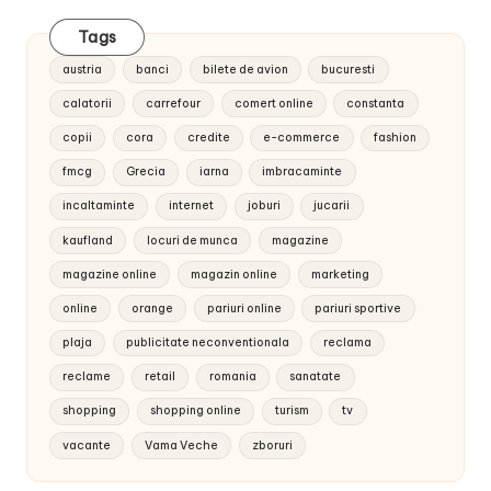
Tags
austria
banci
bilete de avion
bucuresti
calatorii
carrefour
comert online
constanta
copii
cora
credite
e-commerce
fashion
fmcg
Grecia
iarna
imbracaminte
incaltaminte
internet
joburi
jucarii
kaufland
locuri de munca
magazine
magazine online
magazin online
marketing
online
orange
pariuri online
pariuri sportive
plaja
publicitate neconventionala
reclama
reclame
retail
romania
sanatate
shopping
shopping online
turism
tv
vacante
Vama Veche
zboruri