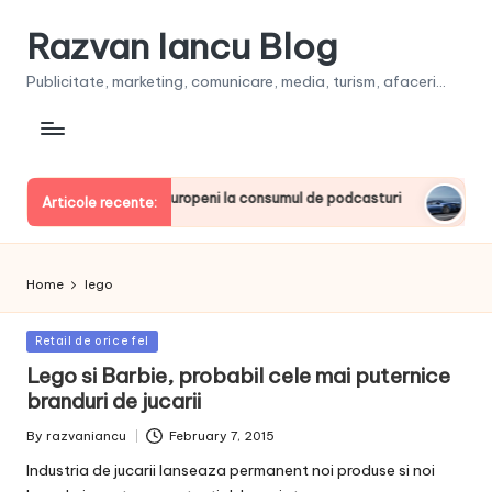
Razvan Iancu Blog
Publicitate, marketing, comunicare, media, turism, afaceri...
 printre liderii europeni la consumul de podcasturi
Clienţii
Articole recente:
June 20, 
Home
lego
Posted
Retail de orice fel
in
Lego si Barbie, probabil cele mai puternice
branduri de jucarii
By
razvaniancu
February 7, 2015
Posted
by
Industria de jucarii lanseaza permanent noi produse si noi