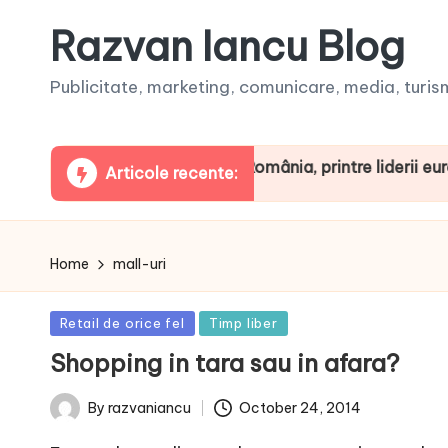
Razvan Iancu Blog
Publicitate, marketing, comunicare, media, turism,
aua ARBOpodcast. România, printre liderii europeni la c
Articole recente:
Home
mall-uri
Posted
Retail de orice fel
Timp liber
in
Shopping in tara sau in afara?
October 24, 2014
By
razvaniancu
Posted
by