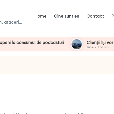
Home
Cine sunt eu
Contact
P
 afaceri...
onsumul de podcasturi
Clienţii își vor putea c
June 20, 2026