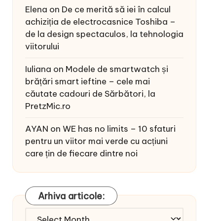
Elena
on
De ce merită să iei în calcul
achiziția de electrocasnice Toshiba –
de la design spectaculos, la tehnologia
viitorului
Iuliana
on
Modele de smartwatch și
brățări smart ieftine – cele mai
căutate cadouri de Sărbători, la
PretzMic.ro
AYAN
on
WE has no limits – 10 sfaturi
pentru un viitor mai verde cu acțiuni
care țin de fiecare dintre noi
Arhiva articole:
Arhiva