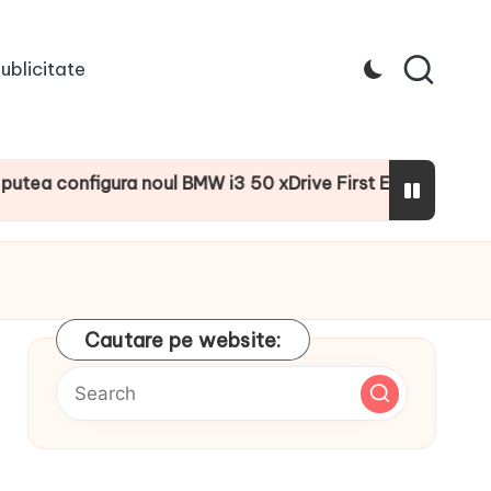
ublicitate
onfigura noul BMW i3 50 xDrive First Edition cu numeroase 
Cautare pe website: