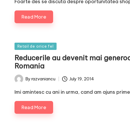
Foarte des se discuta despre oportunitatea shoppi
Read More
Posted
Retail de orice fel
in
Reducerile au devenit mai generoa
Romania
July 19, 2014
By
razvaniancu
Posted
by
Imi amintesc cu ani in urma, cand am ajuns prime
Read More