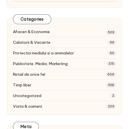
articole:
Categories
Afaceri & Economie
503
Calatorii & Vacante
96
Protectia mediului si a animalelor
60
Publicitate, Media, Marketing
370
Retail de orice fel
606
Timp liber
338
Uncategorized
2
Viata & oameni
203
Meta