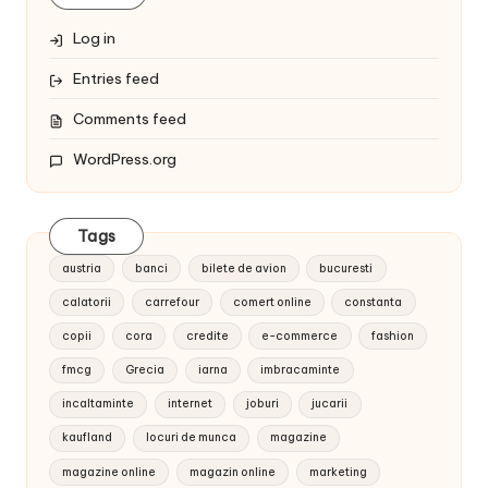
Log in
Entries feed
Comments feed
WordPress.org
Tags
austria
banci
bilete de avion
bucuresti
calatorii
carrefour
comert online
constanta
copii
cora
credite
e-commerce
fashion
fmcg
Grecia
iarna
imbracaminte
incaltaminte
internet
joburi
jucarii
kaufland
locuri de munca
magazine
magazine online
magazin online
marketing