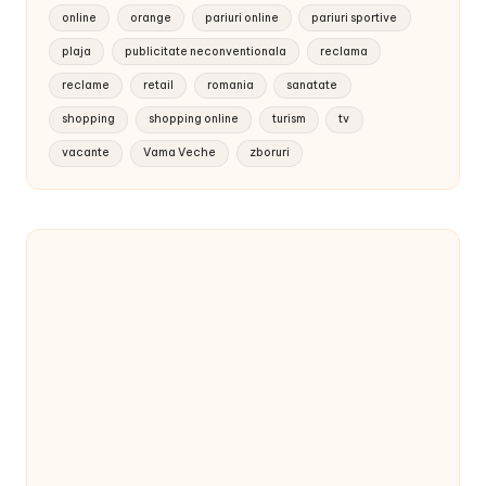
online
orange
pariuri online
pariuri sportive
plaja
publicitate neconventionala
reclama
reclame
retail
romania
sanatate
shopping
shopping online
turism
tv
vacante
Vama Veche
zboruri