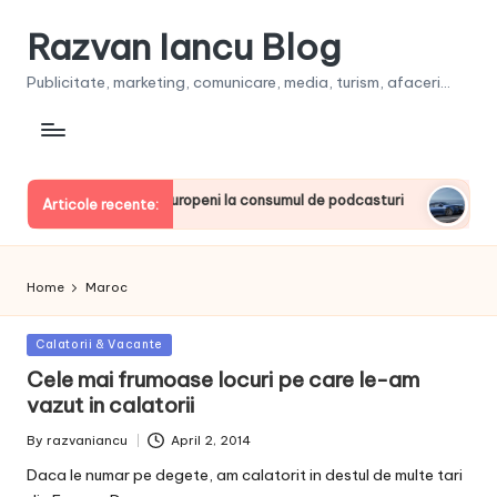
Razvan Iancu Blog
Publicitate, marketing, comunicare, media, turism, afaceri...
, printre liderii europeni la consumul de podcasturi
Clienţi
Articole recente:
June 20,
Home
Maroc
Posted
Calatorii & Vacante
in
Cele mai frumoase locuri pe care le-am
vazut in calatorii
By
razvaniancu
April 2, 2014
Posted
by
Daca le numar pe degete, am calatorit in destul de multe tari