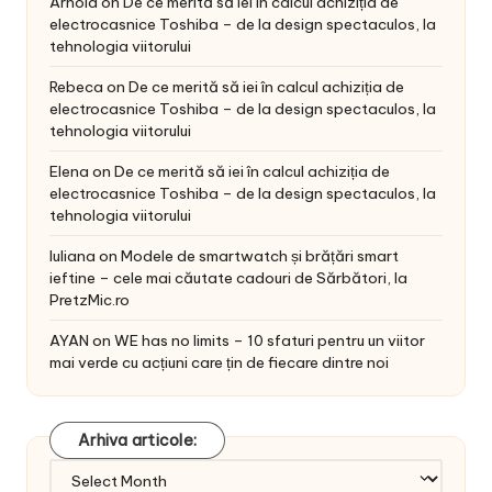
Arnold
on
De ce merită să iei în calcul achiziția de
electrocasnice Toshiba – de la design spectaculos, la
tehnologia viitorului
Rebeca
on
De ce merită să iei în calcul achiziția de
electrocasnice Toshiba – de la design spectaculos, la
tehnologia viitorului
Elena
on
De ce merită să iei în calcul achiziția de
electrocasnice Toshiba – de la design spectaculos, la
tehnologia viitorului
Iuliana
on
Modele de smartwatch și brățări smart
ieftine – cele mai căutate cadouri de Sărbători, la
PretzMic.ro
AYAN
on
WE has no limits – 10 sfaturi pentru un viitor
mai verde cu acțiuni care țin de fiecare dintre noi
Arhiva articole:
Arhiva