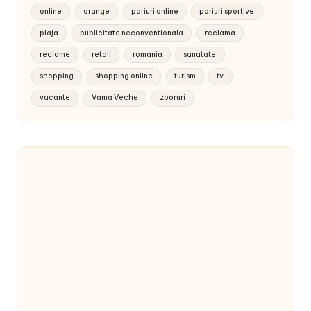
online
orange
pariuri online
pariuri sportive
plaja
publicitate neconventionala
reclama
reclame
retail
romania
sanatate
shopping
shopping online
turism
tv
vacante
Vama Veche
zboruri