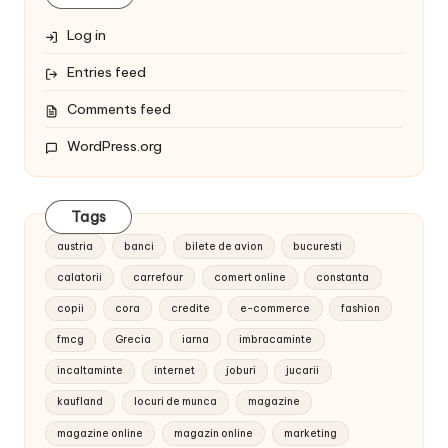
Log in
Entries feed
Comments feed
WordPress.org
Tags
austria
banci
bilete de avion
bucuresti
calatorii
carrefour
comert online
constanta
copii
cora
credite
e-commerce
fashion
fmcg
Grecia
iarna
imbracaminte
incaltaminte
internet
joburi
jucarii
kaufland
locuri de munca
magazine
magazine online
magazin online
marketing