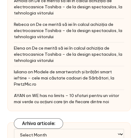
Arnold
on
De ce merită să iei în calcul achiziția de
electrocasnice Toshiba – de la design spectaculos, la
tehnologia viitorului
Rebeca
on
De ce merită să iei în calcul achiziția de
electrocasnice Toshiba – de la design spectaculos, la
tehnologia viitorului
Elena
on
De ce merită să iei în calcul achiziția de
electrocasnice Toshiba – de la design spectaculos, la
tehnologia viitorului
Iuliana
on
Modele de smartwatch și brățări smart
ieftine – cele mai căutate cadouri de Sărbători, la
PretzMic.ro
AYAN
on
WE has no limits – 10 sfaturi pentru un viitor
mai verde cu acțiuni care țin de fiecare dintre noi
Arhiva articole:
Arhiva