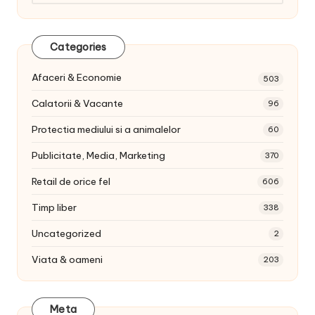
articole:
Categories
Afaceri & Economie
503
Calatorii & Vacante
96
Protectia mediului si a animalelor
60
Publicitate, Media, Marketing
370
Retail de orice fel
606
Timp liber
338
Uncategorized
2
Viata & oameni
203
Meta