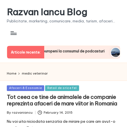
Razvan Iancu Blog
Publicitate, marketing, comunicare, media, turism, afaceri...
a, printre liderii europeni la consumul de podcasturi
Clienţ
Articole recente:
June 20
Home
medic veterinar
Posted
Afaceri & Economie
Retail de orice fel
in
Tot ceea ce tine de animalele de companie
reprezinta afaceri de mare viitor in Romania
By
razvaniancu
February 14, 2015
Posted
by
Nu voi uita niciodata senzatia de mirare pe care am avut-o