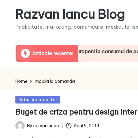
Razvan Iancu Blog
Publicitate, marketing, comunicare, media, turism,
ia, printre liderii europeni la consumul de podcasturi
Articole recente:
Home
mobila la comanda
Posted
Retail de orice fel
in
Buget de criza pentru design inter
April 9, 2014
By
razvaniancu
Posted
by