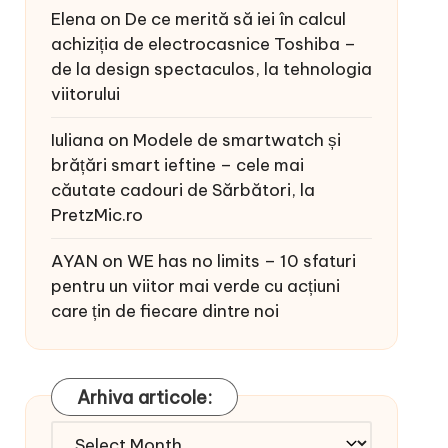
Elena
on
De ce merită să iei în calcul
achiziția de electrocasnice Toshiba –
de la design spectaculos, la tehnologia
viitorului
Iuliana
on
Modele de smartwatch și
brățări smart ieftine – cele mai
căutate cadouri de Sărbători, la
PretzMic.ro
AYAN
on
WE has no limits – 10 sfaturi
pentru un viitor mai verde cu acțiuni
care țin de fiecare dintre noi
Arhiva articole:
Arhiva