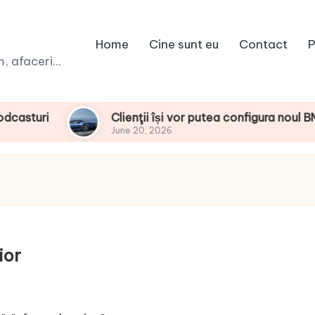
Home
Cine sunt eu
Contact
P
 afaceri...
Clienţii își vor putea configura noul BMW i3 50 
June 20, 2026
ior