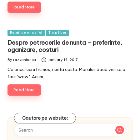
Read More
Posted
Retail de orice fel
Timp liber
in
Despre petrecerile de nunta – preferinte,
oganizare, costuri
By
razvaniancu
January 14, 2017
Posted
by
Ca orice lucru frumos, nunta costa. Mai ales daca vrei sa o
faci "wow". Acum,…
Read More
Cautare pe website: