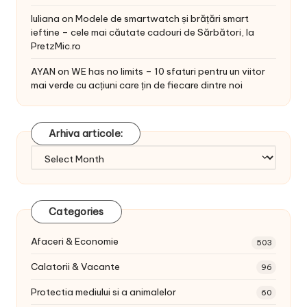
Iuliana
on
Modele de smartwatch și brățări smart
ieftine – cele mai căutate cadouri de Sărbători, la
PretzMic.ro
AYAN
on
WE has no limits – 10 sfaturi pentru un viitor
mai verde cu acțiuni care țin de fiecare dintre noi
Arhiva articole:
Arhiva
articole:
Categories
Afaceri & Economie
503
Calatorii & Vacante
96
Protectia mediului si a animalelor
60