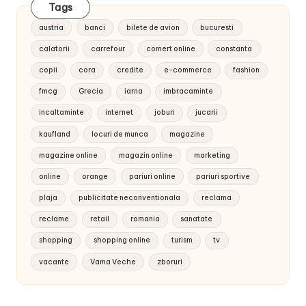
Tags
austria
banci
bilete de avion
bucuresti
calatorii
carrefour
comert online
constanta
copii
cora
credite
e-commerce
fashion
fmcg
Grecia
iarna
imbracaminte
incaltaminte
internet
joburi
jucarii
kaufland
locuri de munca
magazine
magazine online
magazin online
marketing
online
orange
pariuri online
pariuri sportive
plaja
publicitate neconventionala
reclama
reclame
retail
romania
sanatate
shopping
shopping online
turism
tv
vacante
Vama Veche
zboruri