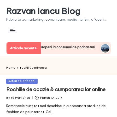
Razvan Iancu Blog
Publicitate, marketing, comunicare, media, turism, afaceri...
, printre liderii europeni la consumul de podcasturi
Clienţi
Articole recente:
June 20, 
Home
rochii de mireasa
Posted
Retail de orice fel
in
Rochiile de ocazie & cumpararea lor online
By
razvaniancu
March 10, 2017
Posted
by
Romancele sunt tot mai deschise in a comanda produse de
fashion de pe internet. Cel…