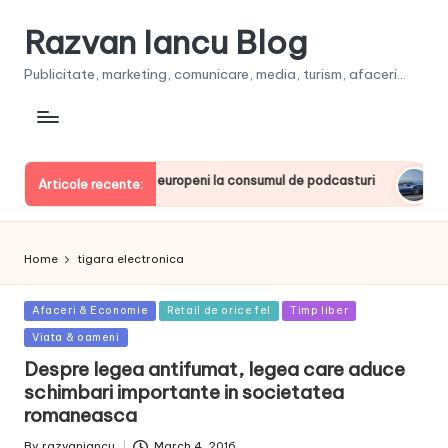
Razvan Iancu Blog
Publicitate, marketing, comunicare, media, turism, afaceri...
ia, printre liderii europeni la consumul de podcasturi
Clien
Articole recente:
June 2
Home
tigara electronica
Posted
Afaceri & Economie
Retail de orice fel
Timp liber
in
Viata & oameni
Despre legea antifumat, legea care aduce
schimbari importante in societatea
romaneasca
By
razvaniancu
March 4, 2016