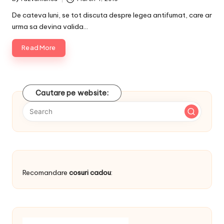
Posted
by
De cateva luni, se tot discuta despre legea antifumat, care ar
urma sa devina valida…
Read More
Cautare pe website:
Recomandare
cosuri cadou
: