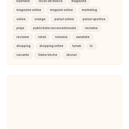
kaufland
locuri de munca
magazine
magazine online
magazin online
marketing
online
orange
pariuri online
pariuri sportive
plaja
publicitate neconventionala
reclama
reclame
retail
romania
sanatate
shopping
shopping online
turism
tv
vacante
Vama Veche
zboruri