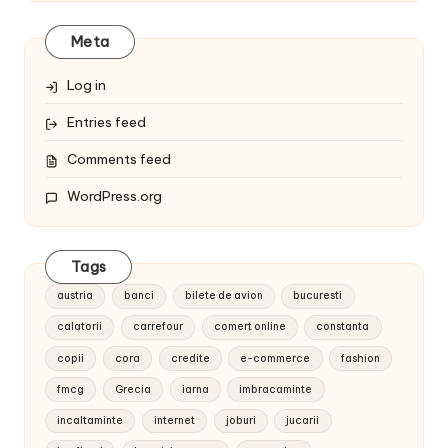
Meta
Log in
Entries feed
Comments feed
WordPress.org
Tags
austria
banci
bilete de avion
bucuresti
calatorii
carrefour
comert online
constanta
copii
cora
credite
e-commerce
fashion
fmcg
Grecia
iarna
imbracaminte
incaltaminte
internet
joburi
jucarii