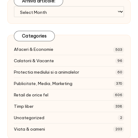
Arhiva articole:
Arhiva
articole:
Categories
Afaceri & Economie
503
Calatorii & Vacante
96
Protectia mediului si a animalelor
60
Publicitate, Media, Marketing
370
Retail de orice fel
606
Timp liber
338
Uncategorized
2
Viata & oameni
203