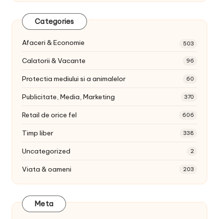
Categories
Afaceri & Economie
503
Calatorii & Vacante
96
Protectia mediului si a animalelor
60
Publicitate, Media, Marketing
370
Retail de orice fel
606
Timp liber
338
Uncategorized
2
Viata & oameni
203
Meta