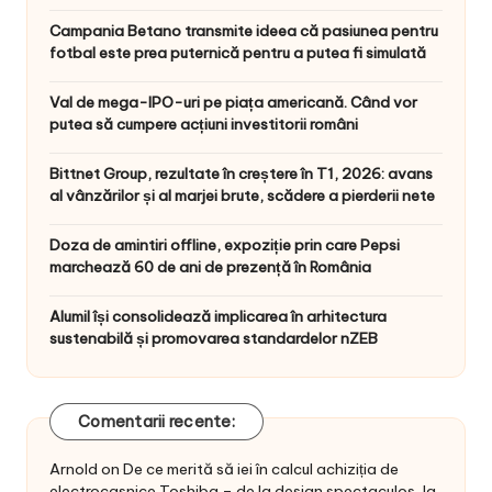
Campania Betano transmite ideea că pasiunea pentru
fotbal este prea puternică pentru a putea fi simulată
Val de mega-IPO-uri pe piața americană. Când vor
putea să cumpere acțiuni investitorii români
Bittnet Group, rezultate în creștere în T1, 2026: avans
al vânzărilor și al marjei brute, scădere a pierderii nete
Doza de amintiri offline, expoziție prin care Pepsi
marchează 60 de ani de prezență în România
Alumil își consolidează implicarea în arhitectura
sustenabilă și promovarea standardelor nZEB
Comentarii recente:
Arnold
on
De ce merită să iei în calcul achiziția de
electrocasnice Toshiba – de la design spectaculos, la