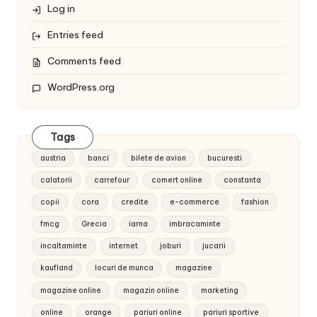
Log in
Entries feed
Comments feed
WordPress.org
Tags
austria
banci
bilete de avion
bucuresti
calatorii
carrefour
comert online
constanta
copii
cora
credite
e-commerce
fashion
fmcg
Grecia
iarna
imbracaminte
incaltaminte
internet
joburi
jucarii
kaufland
locuri de munca
magazine
magazine online
magazin online
marketing
online
orange
pariuri online
pariuri sportive