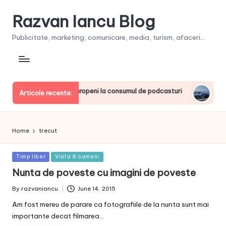
Razvan Iancu Blog
Publicitate, marketing, comunicare, media, turism, afaceri...
, printre liderii europeni la consumul de podcasturi
Clienţii
Articole recente:
June 20, 
Home
trecut
Posted
Timp liber
Viata & oameni
in
Nunta de poveste cu imagini de poveste
By
razvaniancu
June 14, 2015
Posted
by
Am fost mereu de parare ca fotografiile de la nunta sunt mai
importante decat filmarea…