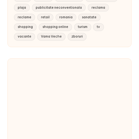
plaja
publicitate neconventionala
reclama
reclame
retail
romania
sanatate
shopping
shopping online
turism
tv
vacante
Vama Veche
zboruri