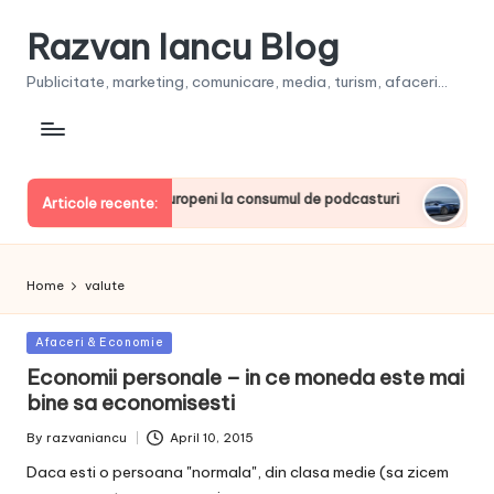
Razvan Iancu Blog
Publicitate, marketing, comunicare, media, turism, afaceri...
 printre liderii europeni la consumul de podcasturi
Clienţii
Articole recente:
June 20, 
Home
valute
Posted
Afaceri & Economie
in
Economii personale – in ce moneda este mai
bine sa economisesti
By
razvaniancu
April 10, 2015
Posted
by
Daca esti o persoana "normala", din clasa medie (sa zicem