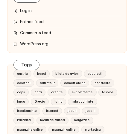
Log in
Entries feed
Comments feed
WordPress.org
Tags
austria
banci
bilete de avion
bucuresti
calatorii
carrefour
comert online
constanta
copii
cora
credite
e-commerce
fashion
fmcg
Grecia
iarna
imbracaminte
incaltaminte
internet
joburi
jucarii
kaufland
locuri de munca
magazine
magazine online
magazin online
marketing