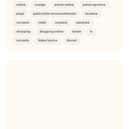
online
orange
pariuri online
pariuri sportive
plaja
publicitate neconventionala
reclama
reclame
retail
romania
sanatate
shopping
shopping online
turism
tv
vacante
Vama Veche
zboruri