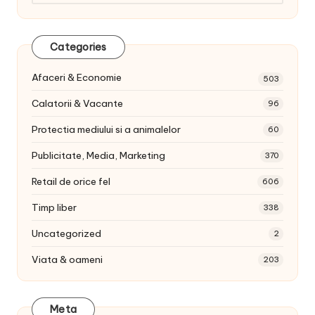
articole:
Categories
Afaceri & Economie
503
Calatorii & Vacante
96
Protectia mediului si a animalelor
60
Publicitate, Media, Marketing
370
Retail de orice fel
606
Timp liber
338
Uncategorized
2
Viata & oameni
203
Meta