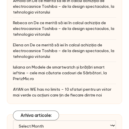
Arnold
on
De ce merită să iei în calcul achiziția de
electrocasnice Toshiba – de la design spectaculos, la
tehnologia viitorului
Rebeca
on
De ce merită să iei în calcul achiziția de
electrocasnice Toshiba – de la design spectaculos, la
tehnologia viitorului
Elena
on
De ce merită să iei în calcul achiziția de
electrocasnice Toshiba – de la design spectaculos, la
tehnologia viitorului
Iuliana
on
Modele de smartwatch și brățări smart
ieftine – cele mai căutate cadouri de Sărbători, la
PretzMic.ro
AYAN
on
WE has no limits – 10 sfaturi pentru un viitor
mai verde cu acțiuni care țin de fiecare dintre noi
Arhiva articole:
Arhiva