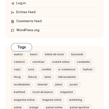
Log in
Entries feed
Comments feed
WordPress.org
Tags
austria
banci
bilete de avion
bucuresti
calatorii
carrefour
comert online
constanta
copii
cora
credite
e-commerce
fashion
fmcg
Grecia
iarna
imbracaminte
incaltaminte
internet
joburi
jucarii
kaufland
locuri de munca
magazine
magazine online
magazin online
marketing
online
orange
pariuri online
pariuri sportive