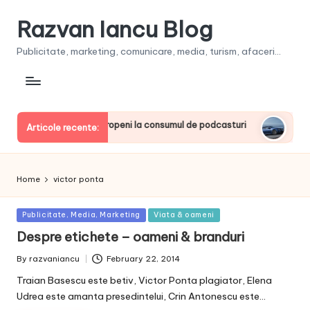
Razvan Iancu Blog
Publicitate, marketing, comunicare, media, turism, afaceri...
 printre liderii europeni la consumul de podcasturi
Clienţii
Articole recente:
June 20, 2
Home
victor ponta
Posted
Publicitate, Media, Marketing
Viata & oameni
in
Despre etichete – oameni & branduri
By
razvaniancu
February 22, 2014
Posted
by
Traian Basescu este betiv, Victor Ponta plagiator, Elena
Udrea este amanta presedintelui, Crin Antonescu este…