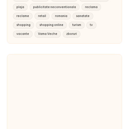
plaja
publicitate neconventionala
reclama
reclame
retail
romania
sanatate
shopping
shopping online
turism
tv
vacante
Vama Veche
zboruri