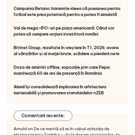
Campania Betano transmite ideea că pasiunea pentru
fotbal este prea puternică pentru a putea fi simulată
Val de mega-IPO-uri pe piața americană. Când vor
putea să cumpere acțiuni investitorii români
Bittnet Group, rezultate în creștere în T1, 2026: avans
al vânzărilor și al marjei brute, scădere a pierderii nete
Doza de amintiri offline, expoziție prin care Pepsi
marchează 60 de ani de prezență în România
Alumil își consolidează implicarea în arhitectura
sustenabilă și promovarea standardelor nZEB
Comentarii recente:
Arnold
on
De ce merită să iei în calcul achiziția de
electrocasnice Toshiba – de la design spectaculos, la