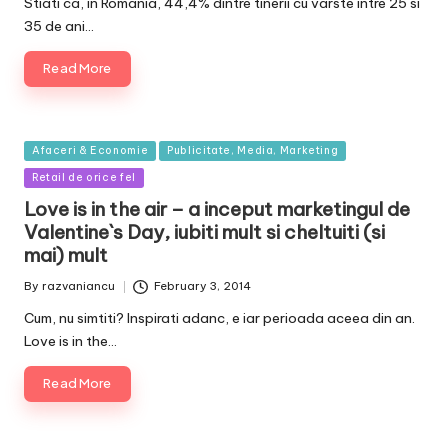
Stiati ca, in Romania, 44,4% dintre tinerii cu varste intre 25 si
35 de ani…
Read More
Posted
Afaceri & Economie
Publicitate, Media, Marketing
in
Retail de orice fel
Love is in the air – a inceput marketingul de
Valentine`s Day, iubiti mult si cheltuiti (si
mai) mult
By
razvaniancu
February 3, 2014
Posted
by
Cum, nu simtiti? Inspirati adanc, e iar perioada aceea din an.
Love is in the…
Read More