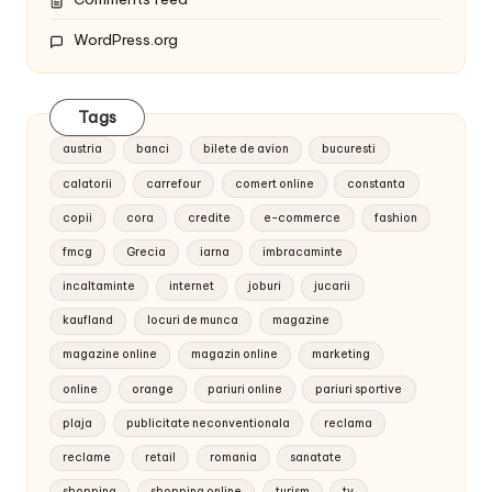
WordPress.org
Tags
austria
banci
bilete de avion
bucuresti
calatorii
carrefour
comert online
constanta
copii
cora
credite
e-commerce
fashion
fmcg
Grecia
iarna
imbracaminte
incaltaminte
internet
joburi
jucarii
kaufland
locuri de munca
magazine
magazine online
magazin online
marketing
online
orange
pariuri online
pariuri sportive
plaja
publicitate neconventionala
reclama
reclame
retail
romania
sanatate
shopping
shopping online
turism
tv