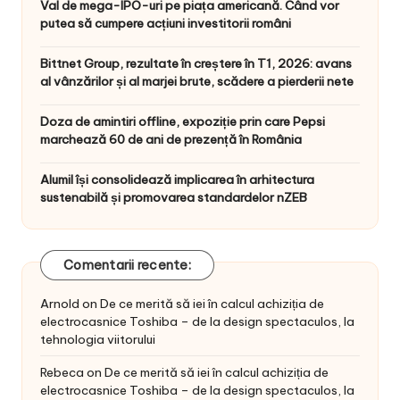
Val de mega-IPO-uri pe piața americană. Când vor
putea să cumpere acțiuni investitorii români
Bittnet Group, rezultate în creștere în T1, 2026: avans
al vânzărilor și al marjei brute, scădere a pierderii nete
Doza de amintiri offline, expoziție prin care Pepsi
marchează 60 de ani de prezență în România
Alumil își consolidează implicarea în arhitectura
sustenabilă și promovarea standardelor nZEB
Comentarii recente:
Arnold
on
De ce merită să iei în calcul achiziția de
electrocasnice Toshiba – de la design spectaculos, la
tehnologia viitorului
Rebeca
on
De ce merită să iei în calcul achiziția de
electrocasnice Toshiba – de la design spectaculos, la