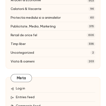
Afaceri & Economie
503
Calatorii & Vacante
96
Protectia mediului si a animalelor
60
Publicitate, Media, Marketing
370
Retail de orice fel
606
Timp liber
338
Uncategorized
2
Viata & oameni
203
Meta
Log in
Entries feed
Comments feed