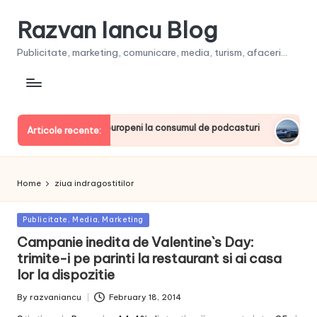
Razvan Iancu Blog
Publicitate, marketing, comunicare, media, turism, afaceri...
a, printre liderii europeni la consumul de podcasturi
Clienţ
Articole recente:
June 20,
Home
ziua indragostitilor
Posted
Publicitate, Media, Marketing
in
Campanie inedita de Valentine`s Day:
trimite-i pe parinti la restaurant si ai casa
lor la dispozitie
By
razvaniancu
February 18, 2014
Posted
by