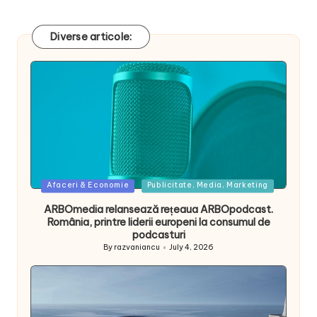
Diverse articole:
Posted
Afaceri & Economie
Publicitate, Media, Marketing
in
ARBOmedia relansează rețeaua ARBOpodcast.
România, printre liderii europeni la consumul de
podcasturi
By
razvaniancu
July 4, 2026
Posted
by