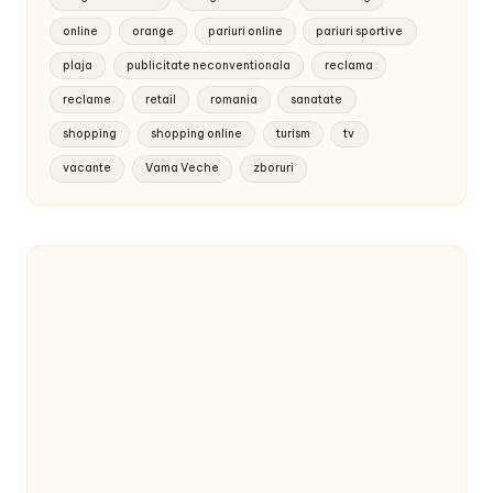
online
orange
pariuri online
pariuri sportive
plaja
publicitate neconventionala
reclama
reclame
retail
romania
sanatate
shopping
shopping online
turism
tv
vacante
Vama Veche
zboruri