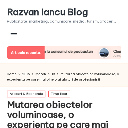
Razvan Iancu Blog
Publicitate, marketing, comunicare, media, turism, afaceri...
iderii europeni la consumul de podcasturi
Clienţii își vor pu
Articole recente:
June 20, 2026
Home
2015
March
18
Mutarea obiectelor voluminoase, o
experienta pe care mai bine o ai alaturi de profesionisti
Posted
Afaceri & Economie
Timp liber
in
Mutarea obiectelor
voluminoase, o
experienta pe care mai