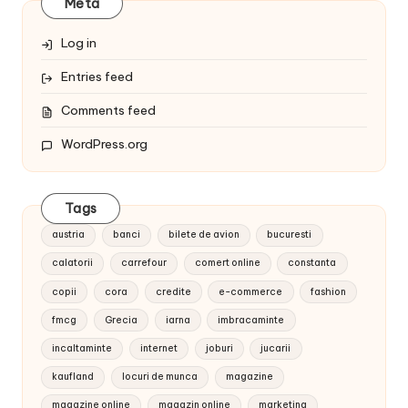
Meta
Log in
Entries feed
Comments feed
WordPress.org
Tags
austria
banci
bilete de avion
bucuresti
calatorii
carrefour
comert online
constanta
copii
cora
credite
e-commerce
fashion
fmcg
Grecia
iarna
imbracaminte
incaltaminte
internet
joburi
jucarii
kaufland
locuri de munca
magazine
magazine online
magazin online
marketing