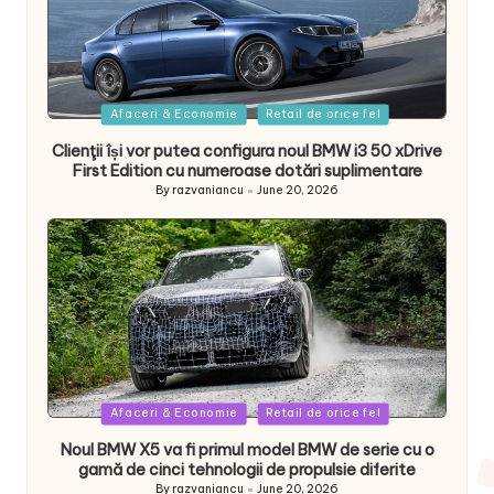
Posted
Afaceri & Economie
Retail de orice fel
in
Clienţii își vor putea configura noul BMW i3 50 xDrive
First Edition cu numeroase dotări suplimentare
By
razvaniancu
June 20, 2026
Posted
by
Posted
Afaceri & Economie
Retail de orice fel
in
Noul BMW X5 va fi primul model BMW de serie cu o
gamă de cinci tehnologii de propulsie diferite
By
razvaniancu
June 20, 2026