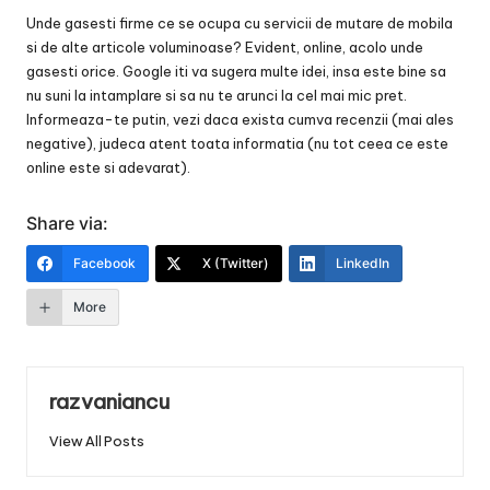
Unde gasesti firme ce se ocupa cu servicii de mutare de mobila
si de alte articole voluminoase? Evident, online, acolo unde
gasesti orice. Google iti va sugera multe idei, insa este bine sa
nu suni la intamplare si sa nu te arunci la cel mai mic pret.
Informeaza-te putin, vezi daca exista cumva recenzii (mai ales
negative), judeca atent toata informatia (nu tot ceea ce este
online este si adevarat).
Share via:
Facebook
X (Twitter)
LinkedIn
More
razvaniancu
View All Posts