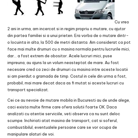
Cu vreo
2 ani in urma, am incercat si in regim propriu o mutare, cu ajutor
din partea familiei si a unui prieten. Era vorba de o mutare dintr-
o locuinta in alta, la 500 de metri distanta. Am considerat ca pot
face mai multe drumuri cu o masina normala pentru lucrurile mici,
dar… a fost extrem de obositor. Acele lucruri mici, puse
impreuna, au ajuns la un volum neasteptat de mare. Au fost
necesare cred ca zeci de drumuri cu masina intre aceste locatii
si am pierdut o gramada de timp. Costul in cele din urma a fost,
probabil, mai mare decat daca as fi mutat si aceste lucruri cu
transport specializat.
Cei ce au nevoie de
mutare mobila in Bucuresti
au de unde alege,
caci exista multe firme care ofera solutii foarte OK. Daca
analizati cu atentie serviciile, veti observa ca nu sunt deloc
scumpe. Inchiriati atat masina de transport, cat si soferul,
combustibilul, eventualele persoane care se vor ocupa de
manipulare alaturi de voi.