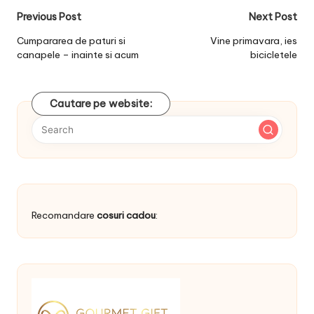
Post
Previous Post
Next Post
navigation
Cumpararea de paturi si
Vine primavara, ies
canapele – inainte si acum
bicicletele
Cautare pe website:
Recomandare
cosuri cadou
: