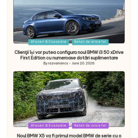
Posted
Afaceri & Economie
Retail de orice fel
in
Clienţii își vor putea configura noul BMW i3 50 xDrive
First Edition cu numeroase dotări suplimentare
By
razvaniancu
June 20, 2026
Posted
by
Posted
Afaceri & Economie
Retail de orice fel
in
Noul BMW X5 va fi primul model BMW de serie cu o