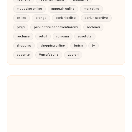
magazine online
magazin online
marketing
online
orange
pariuri online
pariuri sportive
plaja
publicitate neconventionala
reclama
reclame
retail
romania
sanatate
shopping
shopping online
turism
tv
vacante
Vama Veche
zboruri