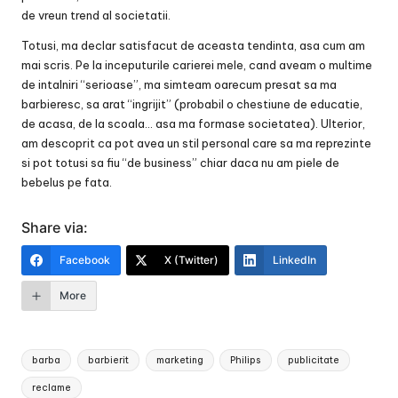
de vreun trend al societatii.
Totusi, ma declar satisfacut de aceasta tendinta, asa cum am
mai scris. Pe la inceputurile carierei mele, cand aveam o multime
de intalniri “serioase”, ma simteam oarecum presat sa ma
barbieresc, sa arat “ingrijit” (probabil o chestiune de educatie,
de acasa, de la scoala… asa ma formase societatea). Ulterior,
am descoprit ca pot avea un stil personal care sa ma reprezinte
si pot totusi sa fiu “de business” chiar daca nu am piele de
bebelus pe fata.
Share via:
Facebook
X (Twitter)
LinkedIn
More
Tags:
barba
barbierit
marketing
Philips
publicitate
reclame