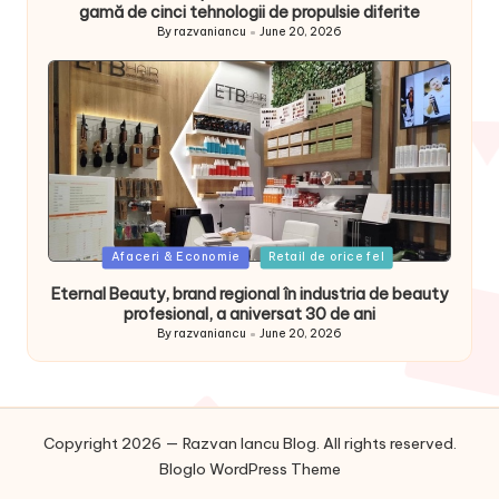
gamă de cinci tehnologii de propulsie diferite
By
razvaniancu
June 20, 2026
Posted
by
Posted
Afaceri & Economie
Retail de orice fel
in
Eternal Beauty, brand regional în industria de beauty
profesional, a aniversat 30 de ani
By
razvaniancu
June 20, 2026
Posted
by
Copyright 2026 — Razvan Iancu Blog. All rights reserved.
Bloglo WordPress Theme