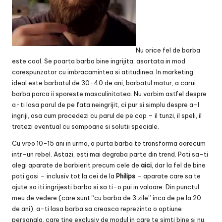
Nu orice fel de barba
este cool. Se poarta barba bine ingrijita, asortata in mod
corespunzator cu imbracamintea si atitudinea. In marketing,
ideal este barbatul de 30-40 de ani, barbatul matur, a carui
barba parca ii sporeste masculinitatea. Nu vorbim astfel despre
a-ti lasa parul de pe fata neingrijit, ci pur si simplu despre a-l
ingriji, asa cum procedezi cu parul de pe cap – il tunzi, il speli, il
tratezi eventual cu sampoane si solutii speciale.
Cu vreo 10-15 ani in urma, a purta barba te transforma oarecum
intr-un rebel. Astazi, esti mai degraba parte din trend. Poti sa-ti
alegi aparate de barbierit precum cele de
aici
, dar la fel de bine
poti gasi – inclusiv tot la cei de la
Philips
– aparate care sa te
ajute sa iti ingrijesti barba si sa ti-o pui in valoare. Din punctul
meu de vedere (care sunt “cu barba de 3 zile” inca de pe la 20
de ani), a-ti lasa barba sa creasca reprezinta o optiune
personala, care tine exclusiv de modul in care te simti bine si nu