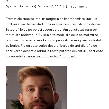
By
razvaniancu
October 18, 2015
1 Comment
Posted
by
Eram zilele trecute intr-un magazin de imbracaminte, intr-un
mall, iar in sectiunea dedicata sexului masculin toti barbatii din
fotografiile de pe pereti aveau barba. Am constatat ca in tot
mai multe reclame, la TV si in alte medii, din ce in ce mai multe
branduri utilizeaza in marketing si publicitate imaginea barbatului
cu barba. Fie ca este vorba despre “barba de trei zile”, fie ca
este vorba despre o barba in toata puterea cuvantului, cert este
ca societatea noastra adora astazi “barbosii”.