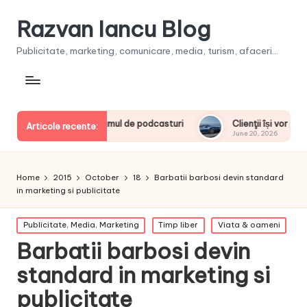
Razvan Iancu Blog
Publicitate, marketing, comunicare, media, turism, afaceri...
openi la consumul de podcasturi
Clienţii își vor putea config
Articole recente:
June 20, 2026
Home
2015
October
18
Barbatii barbosi devin standard
in marketing si publicitate
Posted
Publicitate, Media, Marketing
Timp liber
Viata & oameni
in
Barbatii barbosi devin
standard in marketing si
publicitate