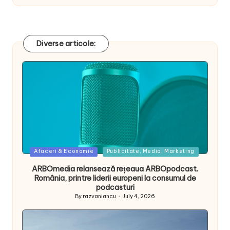
Diverse articole:
Posted
Afaceri & Economie
Publicitate, Media, Marketing
in
ARBOmedia relansează rețeaua ARBOpodcast.
România, printre liderii europeni la consumul de
podcasturi
By
razvaniancu
July 4, 2026
Posted
by