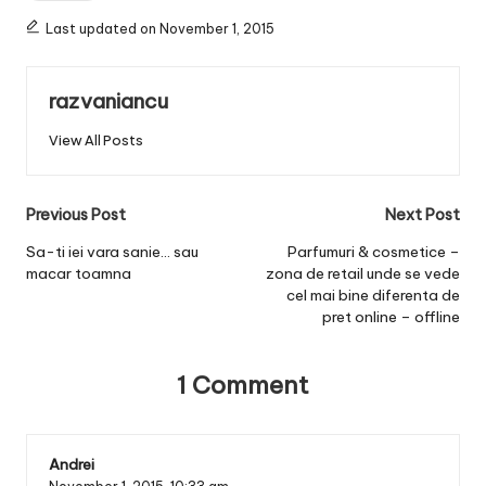
Last updated on November 1, 2015
razvaniancu
View All Posts
Post
Previous Post
Next Post
navigation
Sa-ti iei vara sanie… sau
Parfumuri & cosmetice –
macar toamna
zona de retail unde se vede
cel mai bine diferenta de
pret online – offline
1 Comment
Andrei