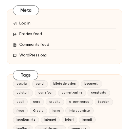
Meta
Log in
Entries feed
Comments feed
WordPress.org
Tags
austria
banci
bilete de avion
bucuresti
calatorii
carrefour
comert online
constanta
copii
cora
credite
e-commerce
fashion
fmcg
Grecia
iarna
imbracaminte
incaltaminte
internet
joburi
jucarii
kaufland
locuri de munca
magazine