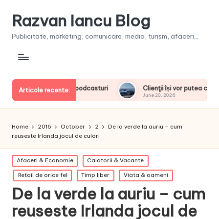
Razvan Iancu Blog
Publicitate, marketing, comunicare, media, turism, afaceri...
Clienţii își vor putea configura noul BMW i3 50 xDrive First E
Articole recente:
June 20, 2026
Home
2016
October
2
De la verde la auriu – cum
reuseste Irlanda jocul de culori
Posted
Afaceri & Economie
Calatorii & Vacante
in
Retail de orice fel
Timp liber
Viata & oameni
De la verde la auriu – cum
reuseste Irlanda jocul de