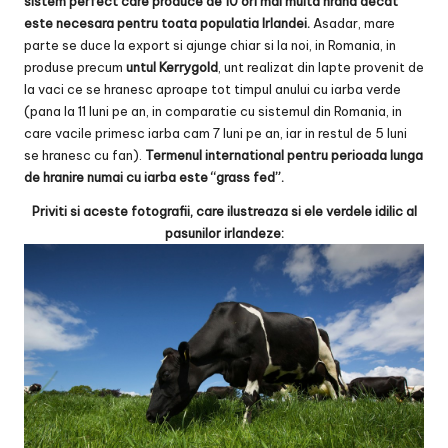
sistem perfect care produce de 10 ori mai multa hrana decat
este necesara pentru toata populatia Irlandei.
Asadar, mare
parte se duce la export si ajunge chiar si la noi, in Romania, in
produse precum
untul Kerrygold
, unt realizat din lapte provenit de
la vaci ce se hranesc aproape tot timpul anului cu iarba verde
(pana la 11 luni pe an, in comparatie cu sistemul din Romania, in
care vacile primesc iarba cam 7 luni pe an, iar in restul de 5 luni
se hranesc cu fan).
Termenul international pentru perioada lunga
de hranire numai cu iarba este “grass fed”.
Priviti si aceste fotografii, care ilustreaza si ele verdele idilic al
pasunilor irlandeze: