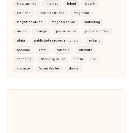
incaltaminte
internet
joburi
jucarii
kaufland
locuri de munca
magazine
magazine online
magazin online
marketing
online
orange
pariuri online
pariuri sportive
plaja
publicitate neconventionala
reclama
reclame
retail
romania
sanatate
shopping
shopping online
turism
tv
vacante
Vama Veche
zboruri