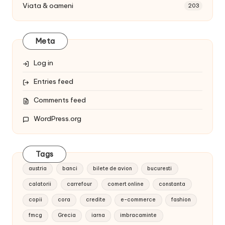
Viata & oameni
203
Meta
Log in
Entries feed
Comments feed
WordPress.org
Tags
austria
banci
bilete de avion
bucuresti
calatorii
carrefour
comert online
constanta
copii
cora
credite
e-commerce
fashion
fmcg
Grecia
iarna
imbracaminte