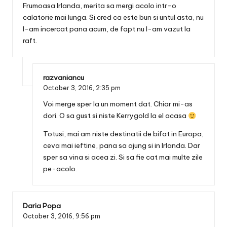
Frumoasa Irlanda, merita sa mergi acolo intr-o
calatorie mai lunga. Si cred ca este bun si untul asta, nu
l-am incercat pana acum, de fapt nu l-am vazut la
raft.
razvaniancu
October 3, 2016,
2:35 pm
Voi merge sper la un moment dat. Chiar mi-as
dori. O sa gust si niste Kerrygold la el acasa
Totusi, mai am niste destinatii de bifat in Europa,
ceva mai ieftine, pana sa ajung si in Irlanda. Dar
sper sa vina si acea zi. Si sa fie cat mai multe zile
pe-acolo.
Daria Popa
October 3, 2016,
9:56 pm