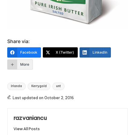
Share via:
Facebook
X (Twitter)
LinkedIn
More
Tags:
Irlanda
Kerrygold
unt
Last updated on October 2, 2016
razvaniancu
View All Posts