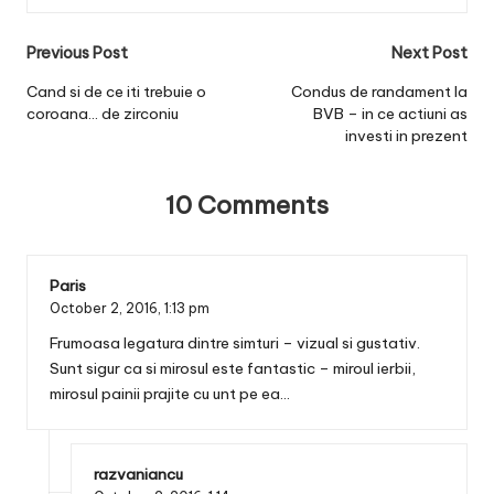
Post
Previous Post
Next Post
navigation
Cand si de ce iti trebuie o
Condus de randament la
coroana… de zirconiu
BVB – in ce actiuni as
investi in prezent
10 Comments
Paris
October 2, 2016,
1:13 pm
Frumoasa legatura dintre simturi – vizual si gustativ.
Sunt sigur ca si mirosul este fantastic – miroul ierbii,
mirosul painii prajite cu unt pe ea…
razvaniancu