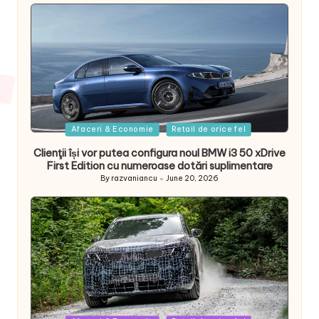
Posted
Afaceri & Economie
Retail de orice fel
in
Clienţii își vor putea configura noul BMW i3 50 xDrive
First Edition cu numeroase dotări suplimentare
By
razvaniancu
June 20, 2026
Posted
by