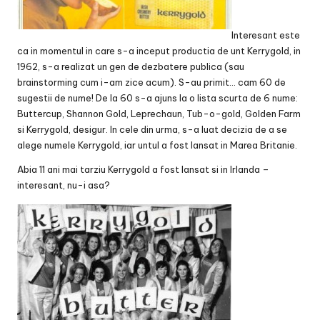
Interesant este
ca in momentul in care s-a inceput productia de unt Kerrygold, in
1962, s-a realizat un gen de dezbatere publica (sau
brainstorming cum i-am zice acum). S-au primit… cam 60 de
sugestii de nume! De la 60 s-a ajuns la o lista scurta de 6 nume:
Buttercup, Shannon Gold, Leprechaun, Tub-o-gold, Golden Farm
si Kerrygold, desigur. In cele din urma, s-a luat decizia de a se
alege numele Kerrygold, iar untul a fost lansat in Marea Britanie.
Abia 11 ani mai tarziu Kerrygold a fost lansat si in Irlanda –
interesant, nu-i asa?