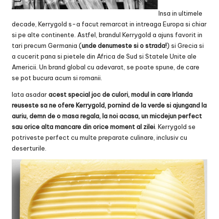
Insa in ultimele
decade, Kerrygold s-a facut remarcat in intreaga Europa si chiar
si pe alte continente. Astfel, brandul Kerrygold a ajuns favorit in
tari precum Germania (
unde denumeste si o strada!
) si Grecia si
a cucerit pana si pietele din Africa de Sud si Statele Unite ale
Americii. Un brand global cu adevarat, se poate spune, de care
se pot bucura acum si romanii.
Iata asadar
acest special joc de culori, modul in care Irlanda
reuseste sa ne ofere Kerrygold, pornind de la verde si ajungand la
auriu, demn de o masa regala, la noi acasa, un micdejun perfect
sau orice alta mancare din orice moment al zilei
. Kerrygold se
potriveste perfect cu multe preparate culinare, inclusiv cu
deserturile.