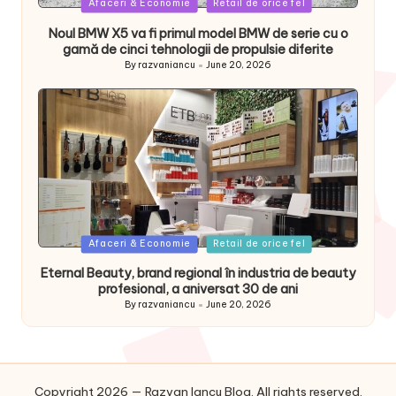
Posted
Afaceri & Economie
Retail de orice fel
in
Noul BMW X5 va fi primul model BMW de serie cu o
gamă de cinci tehnologii de propulsie diferite
By
razvaniancu
June 20, 2026
Posted
by
Posted
Afaceri & Economie
Retail de orice fel
in
Eternal Beauty, brand regional în industria de beauty
profesional, a aniversat 30 de ani
By
razvaniancu
June 20, 2026
Posted
by
Copyright 2026 — Razvan Iancu Blog. All rights reserved.