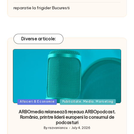
reparatie la frigider Bucuresti
Diverse articole:
Posted
Afaceri & Economie
Publicitate, Media, Marketing
in
ARBOmedia relansează rețeaua ARBOpodcast.
România, printre liderii europeni la consumul de
podcasturi
By
razvaniancu
July 4, 2026
Posted
by