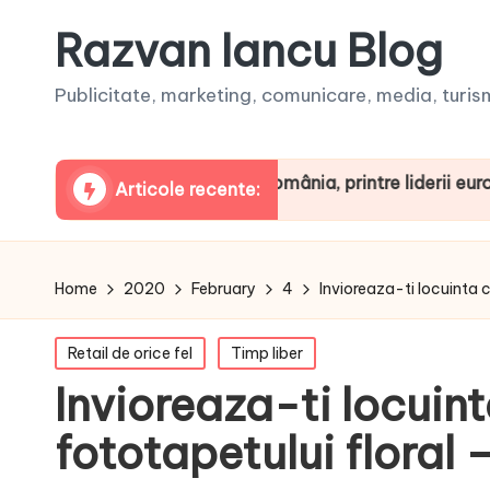
Razvan Iancu Blog
Publicitate, marketing, comunicare, media, turism,
ua ARBOpodcast. România, printre liderii europeni la co
Articole recente:
Home
2020
February
4
Invioreaza-ti locuinta c
Posted
Retail de orice fel
Timp liber
in
Invioreaza-ti locuint
fototapetului floral 