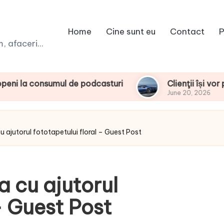
Home
Cine sunt eu
Contact
P
 afaceri...
nsumul de podcasturi
Clienţii își vor putea con
June 20, 2026
u ajutorul fototapetului floral – Guest Post
a cu ajutorul
– Guest Post