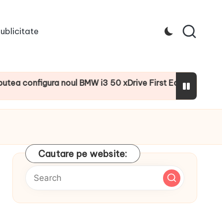
ublicitate
figura noul BMW i3 50 xDrive First Edition cu numeroase do
Cautare pe website: