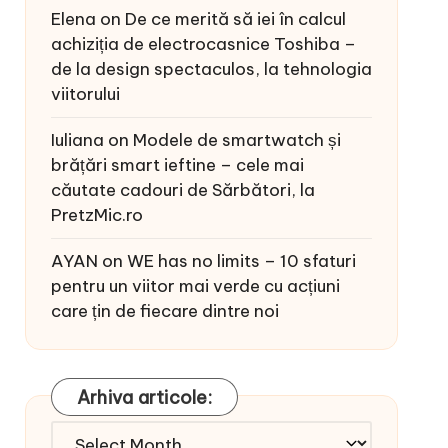
Elena
on
De ce merită să iei în calcul
achiziția de electrocasnice Toshiba –
de la design spectaculos, la tehnologia
viitorului
Iuliana
on
Modele de smartwatch și
brățări smart ieftine – cele mai
căutate cadouri de Sărbători, la
PretzMic.ro
AYAN
on
WE has no limits – 10 sfaturi
pentru un viitor mai verde cu acțiuni
care țin de fiecare dintre noi
Arhiva articole:
Arhiva