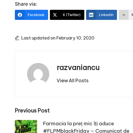
Share via:
Facebook
X (Twitter)
LinkedIn
Last updated on February 10, 2020
razvaniancu
View All Posts
Post
Previous Post
navigation
Farmacia la preț mic îți aduce
#FLPMblackFriday – Comunicat de