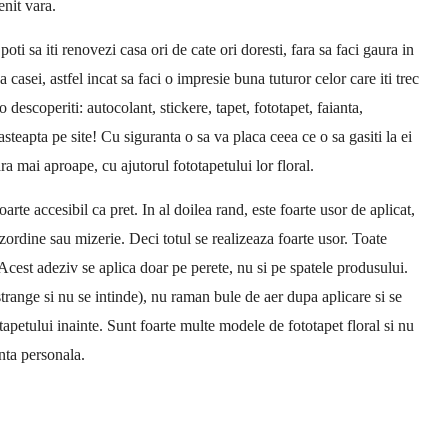
enit vara.
poti sa iti renovezi casa ori de cate ori doresti, fara sa faci gaura in
 casei, astfel incat sa faci o impresie buna tuturor celor care iti trec
 descoperiti: autocolant, stickere, tapet, fototapet, faianta,
steapta pe site! Cu siguranta o sa va placa ceea ce o sa gasiti la ei
ra mai aproape, cu ajutorul fototapetului lor floral.
te accesibil ca pret. In al doilea rand, este foarte usor de aplicat,
ezordine sau mizerie. Deci totul se realizeaza foarte usor. Toate
Acest adeziv se aplica doar pe perete, nu si pe spatele produsului.
trange si nu se intinde), nu raman bule de aer dupa aplicare si se
tapetului inainte. Sunt foarte multe modele de fototapet floral si nu
nta personala.