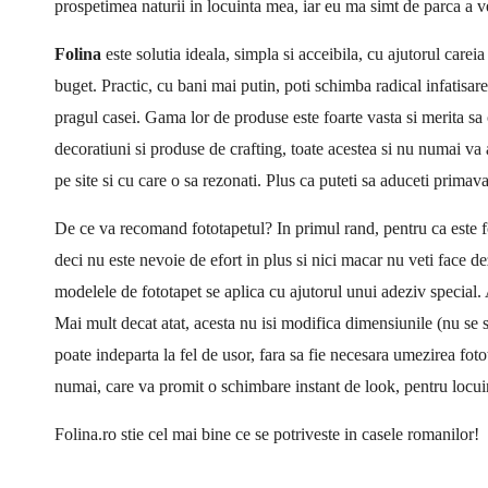
prospetimea naturii in locuinta mea, iar eu ma simt de parca a v
Folina
este solutia ideala, simpla si acceibila, cu ajutorul careia 
buget. Practic, cu bani mai putin, poti schimba radical infatisarea
pragul casei. Gama lor de produse este foarte vasta si merita sa o
decoratiuni si produse de crafting, toate acestea si nu numai va a
pe site si cu care o sa rezonati. Plus ca puteti sa aduceti primava
De ce va recomand fototapetul? In primul rand, pentru ca este foar
deci nu este nevoie de efort in plus si nici macar nu veti face d
modelele de fototapet se aplica cu ajutorul unui adeziv special. 
Mai mult decat atat, acesta nu isi modifica dimensiunile (nu se s
poate indeparta la fel de usor, fara sa fie necesara umezirea foto
numai, care va promit o schimbare instant de look, pentru locui
Folina.ro stie cel mai bine ce se potriveste in casele romanilor!