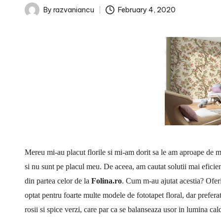
February 4, 2020
By
razvaniancu
Posted
by
Mereu mi-au placut florile si mi-am dorit sa le am aproape de mine
si nu sunt pe placul meu. De aceea, am cautat solutii mai eficient
din partea celor de la
Folina.ro
. Cum m-au ajutat acestia? Ofe
optat pentru foarte multe modele de fototapet floral, dar prefer
rosii si spice verzi, care par ca se balanseaza usor in lumina ca