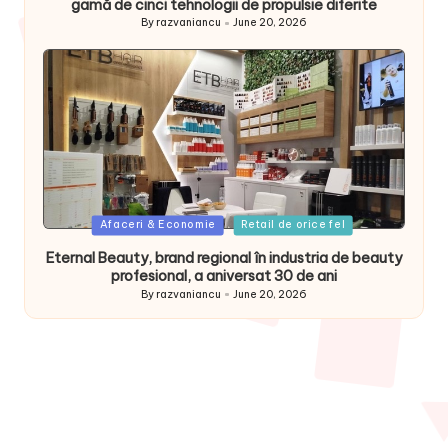
gamă de cinci tehnologii de propulsie diferite
By
razvaniancu
June 20, 2026
Posted
by
Posted
Afaceri & Economie
Retail de orice fel
in
Eternal Beauty, brand regional în industria de beauty
profesional, a aniversat 30 de ani
By
razvaniancu
June 20, 2026
Posted
by