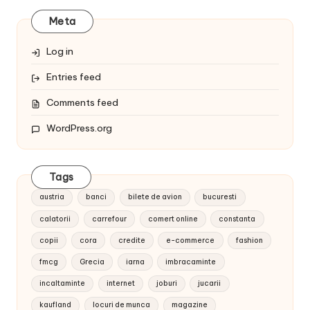
Meta
Log in
Entries feed
Comments feed
WordPress.org
Tags
austria
banci
bilete de avion
bucuresti
calatorii
carrefour
comert online
constanta
copii
cora
credite
e-commerce
fashion
fmcg
Grecia
iarna
imbracaminte
incaltaminte
internet
joburi
jucarii
kaufland
locuri de munca
magazine