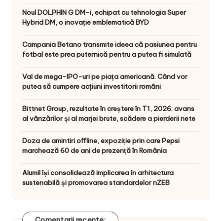
Noul DOLPHIN G DM-i, echipat cu tehnologia Super
Hybrid DM, o inovație emblematică BYD
Campania Betano transmite ideea că pasiunea pentru
fotbal este prea puternică pentru a putea fi simulată
Val de mega-IPO-uri pe piața americană. Când vor
putea să cumpere acțiuni investitorii români
Bittnet Group, rezultate în creștere în T1, 2026: avans
al vânzărilor și al marjei brute, scădere a pierderii nete
Doza de amintiri offline, expoziție prin care Pepsi
marchează 60 de ani de prezență în România
Alumil își consolidează implicarea în arhitectura
sustenabilă și promovarea standardelor nZEB
Comentarii recente: