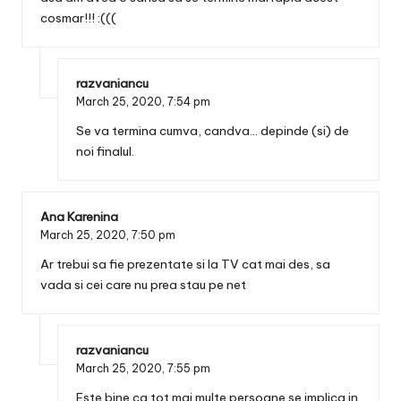
cosmar!!! :(((
razvaniancu
March 25, 2020,
7:54 pm
Se va termina cumva, candva… depinde (si) de
noi finalul.
Ana Karenina
March 25, 2020,
7:50 pm
Ar trebui sa fie prezentate si la TV cat mai des, sa
vada si cei care nu prea stau pe net
razvaniancu
March 25, 2020,
7:55 pm
Este bine ca tot mai multe persoane se implica in