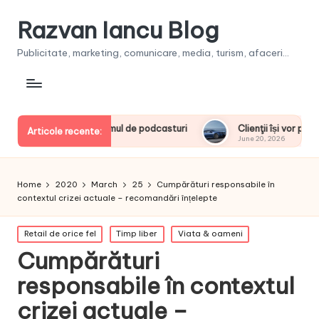
Razvan Iancu Blog
Publicitate, marketing, comunicare, media, turism, afaceri...
 la consumul de podcasturi
Clienţii își vor putea configura no
Articole recente:
June 20, 2026
Home
2020
March
25
Cumpărături responsabile în
contextul crizei actuale – recomandări înțelepte
Posted
Retail de orice fel
Timp liber
Viata & oameni
in
Cumpărături
responsabile în contextul
crizei actuale –