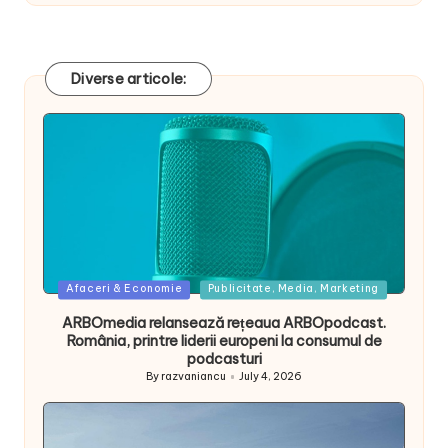
Diverse articole:
Posted
Afaceri & Economie
Publicitate, Media, Marketing
in
ARBOmedia relansează rețeaua ARBOpodcast.
România, printre liderii europeni la consumul de
podcasturi
By
razvaniancu
July 4, 2026
Posted
by