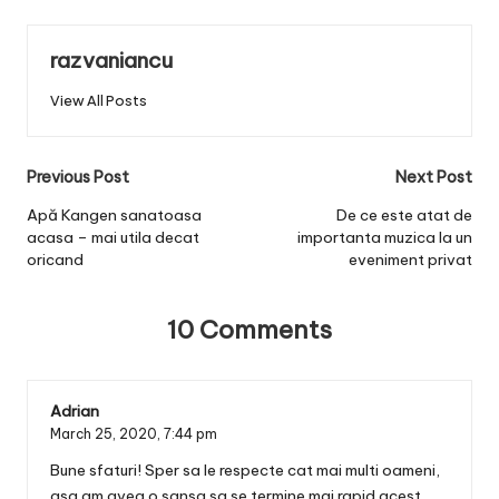
razvaniancu
View All Posts
Post
Previous Post
Next Post
navigation
Apă Kangen sanatoasa
De ce este atat de
acasa – mai utila decat
importanta muzica la un
oricand
eveniment privat
10 Comments
Adrian
March 25, 2020,
7:44 pm
Bune sfaturi! Sper sa le respecte cat mai multi oameni,
asa am avea o sansa sa se termine mai rapid acest