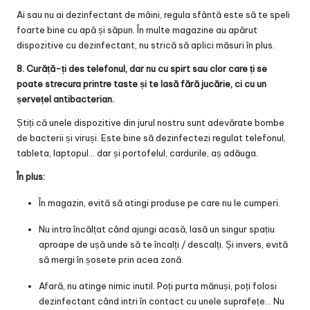
Ai sau nu ai dezinfectant de mâini, regula sfântă este să te speli
foarte bine cu apă și săpun. În multe magazine au apărut
dispozitive cu dezinfectant, nu strică să aplici măsuri în plus.
8. Curăță-ți des telefonul, dar nu cu spirt sau clor care ți se
poate strecura printre taste și te lasă fără jucărie, ci cu un
șervețel antibacterian.
Știți că unele dispozitive din jurul nostru sunt adevărate bombe
de bacterii și viruși. Este bine să dezinfectezi regulat telefonul,
tableta, laptopul… dar și portofelul, cardurile, aș adăuga.
În plus:
În magazin, evită să atingi produse pe care nu le cumperi.
Nu intra încălțat când ajungi acasă, lasă un singur spațiu
aproape de ușă unde să te încalți / descalți. Și invers, evită
să mergi în șosete prin acea zonă.
Afară, nu atinge nimic inutil. Poți purta mănuși, poți folosi
dezinfectant când intri în contact cu unele suprafețe… Nu