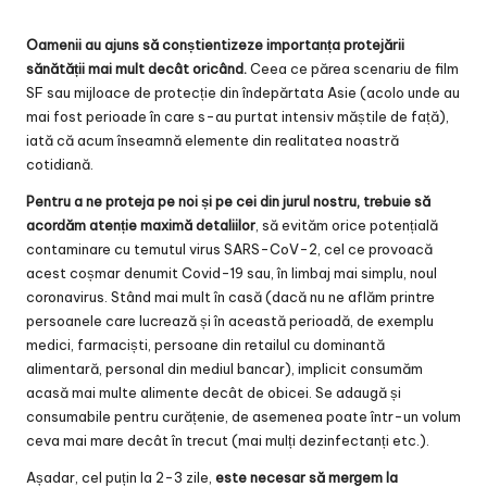
Oamenii au ajuns să conștientizeze importanța protejării
sănătății mai mult decât oricând.
Ceea ce părea scenariu de film
SF sau mijloace de protecție din îndepărtata Asie (acolo unde au
mai fost perioade în care s-au purtat intensiv măștile de față),
iată că acum înseamnă elemente din realitatea noastră
cotidiană.
Pentru a ne proteja pe noi și pe cei din jurul nostru, trebuie să
acordăm atenție maximă detaliilor
, să evităm orice potențială
contaminare cu temutul virus SARS-CoV-2, cel ce provoacă
acest coșmar denumit Covid-19 sau, în limbaj mai simplu, noul
coronavirus. Stând mai mult în casă (dacă nu ne aflăm printre
persoanele care lucrează și în această perioadă, de exemplu
medici, farmaciști, persoane din retailul cu dominantă
alimentară, personal din mediul bancar), implicit consumăm
acasă mai multe alimente decât de obicei. Se adaugă și
consumabile pentru curățenie, de asemenea poate într-un volum
ceva mai mare decât în trecut (mai mulți dezinfectanți etc.).
Așadar, cel puțin la 2-3 zile,
este necesar să mergem la