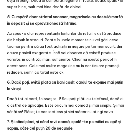
deja în pungi. Dacă ai cumpărat legume / fructe, acasă spală-le
super bine, mult mai bine decât de obicei.
5. Cumpără doar strictul necesar, magazinele au destulă marfă
în depozit și se aprovizionează întruna.
Au spus-o clar reprezentanții lanțurilor de retail: există produse
din belșub în stocuri. Poate în unele momente nu vei găsi ceva
tocmai pentru că au fost achiziții în neștire pe termen scurt, din
cauza panicii exagerate. Însă vei observa că există produse
variate, în cantități mari, suficiente. Chiar nu există pericol în
acest sens. Cele mai multe magazine au în continuare promoții,
reduceri, semn că totul este ok.
6. Dacă poți, evită plata cu bani cash; cardul te expune mai puțin
la viruși.
Dacă tot ai card, folosește-l! Sau poți plăti cu telefonul, dacă ai
o astfel de aplicație. Este oricum mai comod și mai simplu. Și mai
sănătos! Plătește contactless și nici măcar nu atingi ceva.
7. Și când pleci, și când revii acasă, spală-te pe mâini cu apă și
săpun, câte cel puțin 20 de secunde.