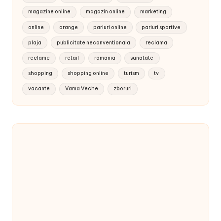
magazine online
magazin online
marketing
online
orange
pariuri online
pariuri sportive
plaja
publicitate neconventionala
reclama
reclame
retail
romania
sanatate
shopping
shopping online
turism
tv
vacante
Vama Veche
zboruri