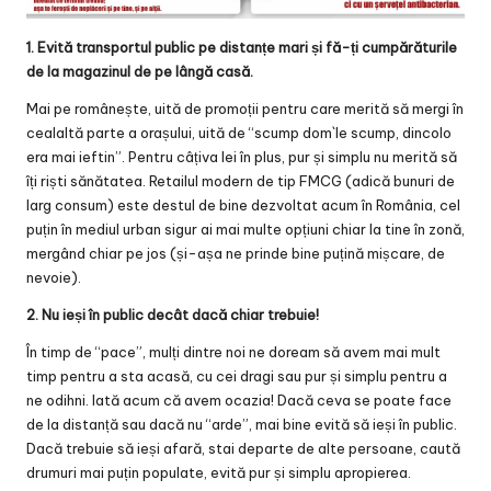
1. Evită transportul public pe distanțe mari și fă-ți cumpărăturile
de la magazinul de pe lângă casă.
Mai pe românește, uită de promoții pentru care merită să mergi în
cealaltă parte a orașului, uită de “scump dom`le scump, dincolo
era mai ieftin”. Pentru câțiva lei în plus, pur și simplu nu merită să
îți riști sănătatea. Retailul modern de tip FMCG (adică bunuri de
larg consum) este destul de bine dezvoltat acum în România, cel
puțin în mediul urban sigur ai mai multe opțiuni chiar la tine în zonă,
mergând chiar pe jos (și-așa ne prinde bine puțină mișcare, de
nevoie).
2. Nu ieși în public decât dacă chiar trebuie!
În timp de “pace”, mulți dintre noi ne doream să avem mai mult
timp pentru a sta acasă, cu cei dragi sau pur și simplu pentru a
ne odihni. Iată acum că avem ocazia! Dacă ceva se poate face
de la distanță sau dacă nu “arde”, mai bine evită să ieși în public.
Dacă trebuie să ieși afară, stai departe de alte persoane, caută
drumuri mai puțin populate, evită pur și simplu apropierea.