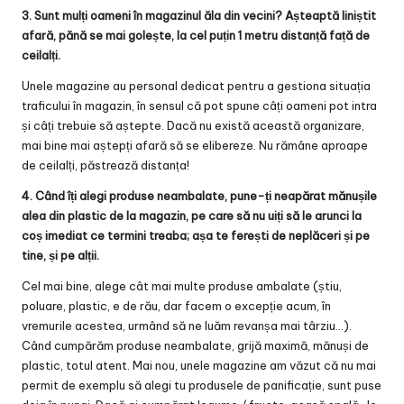
3. Sunt mulți oameni în magazinul ăla din vecini? Așteaptă liniștit
afară, pănă se mai golește, la cel puțin 1 metru distanță față de
ceilalți.
Unele magazine au personal dedicat pentru a gestiona situația
traficului în magazin, în sensul că pot spune câți oameni pot intra
și câți trebuie să aștepte. Dacă nu există această organizare,
mai bine mai aștepți afară să se elibereze. Nu rămâne aproape
de ceilalți, păstrează distanța!
4. Când îți alegi produse neambalate, pune-ți neapărat mănușile
alea din plastic de la magazin, pe care să nu uiți să le arunci la
coș imediat ce termini treaba; așa te ferești de neplăceri și pe
tine, și pe alții.
Cel mai bine, alege cât mai multe produse ambalate (știu,
poluare, plastic, e de rău, dar facem o excepție acum, în
vremurile acestea, urmând să ne luăm revanșa mai târziu…).
Când cumpărăm produse neambalate, grijă maximă, mănuși de
plastic, totul atent. Mai nou, unele magazine am văzut că nu mai
permit de exemplu să alegi tu produsele de panificație, sunt puse