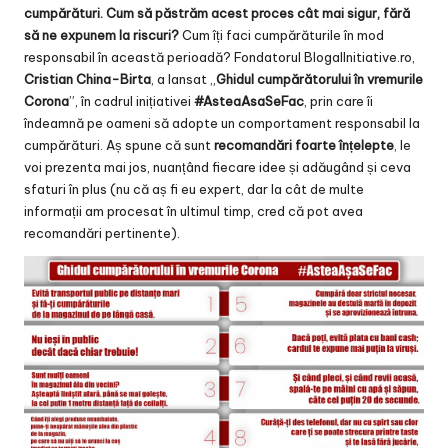
cumpărături. Cum să păstrăm acest proces cât mai sigur, fără
să ne expunem la riscuri?
Cum îți faci cumpărăturile în mod
responsabil în această perioadă? Fondatorul BlogalInitiative.ro,
Cristian China-Birta
, a lansat „
Ghidul cumpărătorului în vremurile
Corona
”, în cadrul inițiativei
#AsteaAsaSeFac
, prin care îi
îndeamnă pe oameni să adopte un comportament responsabil la
cumpărături. Aș spune că sunt
recomandări foarte înțelepte
, le
voi prezenta mai jos, nuanțând fiecare idee și adăugând și ceva
sfaturi în plus (nu că aș fi eu expert, dar la cât de multe
informații am procesat în ultimul timp, cred că pot avea
recomandări pertinente).