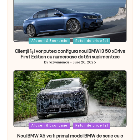
Posted
Afaceri & Economie
Retail de orice fel
in
Clienţii își vor putea configura noul BMW i3 50 xDrive
First Edition cu numeroase dotări suplimentare
By
razvaniancu
June 20, 2026
Posted
by
Posted
Afaceri & Economie
Retail de orice fel
in
Noul BMW X5 va fi primul model BMW de serie cu o