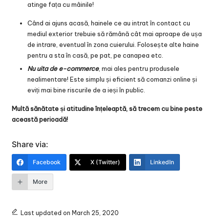
atinge fața cu mâinile!
Când ai ajuns acasă, hainele ce au intrat în contact cu
mediul exterior trebuie să rămână cât mai aproape de ușa
de intrare, eventual în zona cuierului. Folosește alte haine
pentru a sta în casă, pe pat, pe canapea etc.
Nu uita de e-commerce
, mai ales pentru produsele
nealimentare! Este simplu și eficient să comanzi online și
eviți mai bine riscurile de a ieși în public.
Multă sănătate și atitudine înțeleaptă, să trecem cu bine peste
această perioadă!
Share via:
Facebook
X (Twitter)
LinkedIn
More
Last updated on March 25, 2020