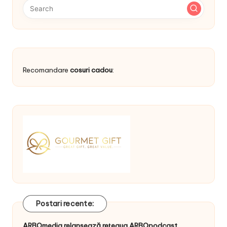
Recomandare
cosuri cadou
:
Postari recente:
ARBOmedia relansează rețeaua ARBOpodcast.