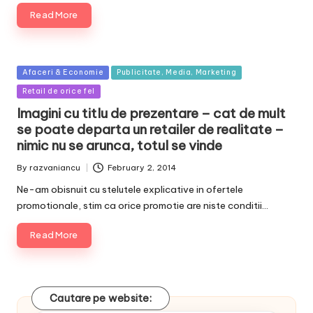
Read More
Posted
Afaceri & Economie
Publicitate, Media, Marketing
in
Retail de orice fel
Imagini cu titlu de prezentare – cat de mult
se poate departa un retailer de realitate –
nimic nu se arunca, totul se vinde
By
razvaniancu
February 2, 2014
Posted
by
Ne-am obisnuit cu stelutele explicative in ofertele
promotionale, stim ca orice promotie are niste conditii…
Read More
Cautare pe website: