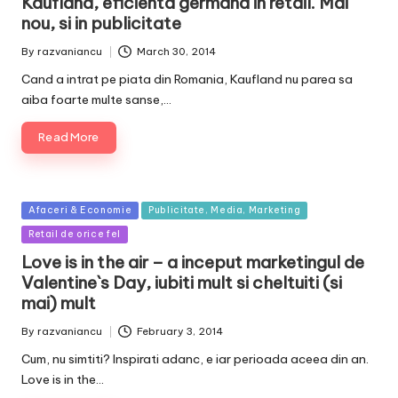
Kaufland, eficienta germana in retail. Mai
nou, si in publicitate
By
razvaniancu
March 30, 2014
Posted
by
Cand a intrat pe piata din Romania, Kaufland nu parea sa
aiba foarte multe sanse,…
Read More
Posted
Afaceri & Economie
Publicitate, Media, Marketing
in
Retail de orice fel
Love is in the air – a inceput marketingul de
Valentine`s Day, iubiti mult si cheltuiti (si
mai) mult
By
razvaniancu
February 3, 2014
Posted
by
Cum, nu simtiti? Inspirati adanc, e iar perioada aceea din an.
Love is in the…