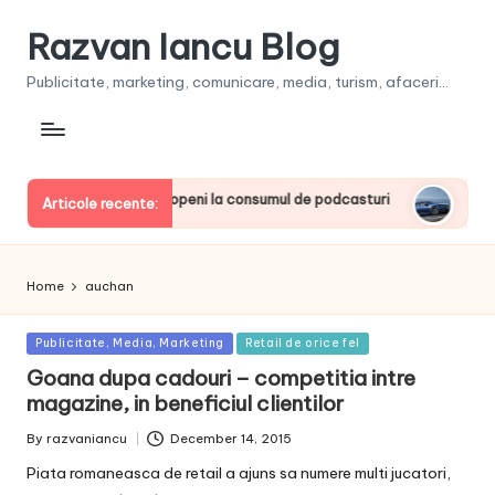
Razvan Iancu Blog
Publicitate, marketing, comunicare, media, turism, afaceri...
rintre liderii europeni la consumul de podcasturi
Clienţii î
Articole recente:
June 20, 202
Home
auchan
Posted
Publicitate, Media, Marketing
Retail de orice fel
in
Goana dupa cadouri – competitia intre
magazine, in beneficiul clientilor
By
razvaniancu
December 14, 2015
Posted
by
Piata romaneasca de retail a ajuns sa numere multi jucatori,