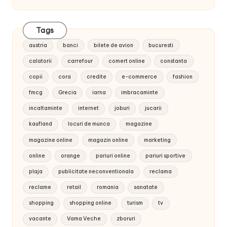
Tags
austria
banci
bilete de avion
bucuresti
calatorii
carrefour
comert online
constanta
copii
cora
credite
e-commerce
fashion
fmcg
Grecia
iarna
imbracaminte
incaltaminte
internet
joburi
jucarii
kaufland
locuri de munca
magazine
magazine online
magazin online
marketing
online
orange
pariuri online
pariuri sportive
plaja
publicitate neconventionala
reclama
reclame
retail
romania
sanatate
shopping
shopping online
turism
tv
vacante
Vama Veche
zboruri