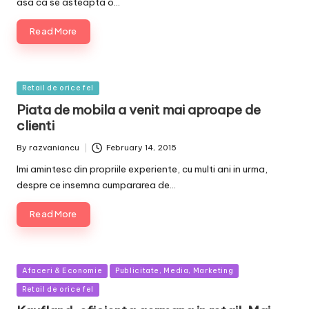
asa ca se asteapta o…
Read More
Posted
Retail de orice fel
in
Piata de mobila a venit mai aproape de
clienti
By
razvaniancu
February 14, 2015
Posted
by
Imi amintesc din propriile experiente, cu multi ani in urma,
despre ce insemna cumpararea de…
Read More
Posted
Afaceri & Economie
Publicitate, Media, Marketing
in
Retail de orice fel