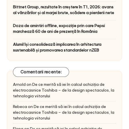
Bittnet Group, rezultate în creștere în T1, 2026: avans
al vânzărilor și al marjei brute, scădere a pierderii nete
Doza de amintiri offline, expoziție prin care Pepsi
marchează 60 de ani de prezență în România
Alumil își consolidează implicarea în arhitectura
sustenabilă și promovarea standardelor nZEB
Comentarii recente:
Arnold
on
De ce merită să iei în calcul achiziția de
electrocasnice Toshiba – de la design spectaculos, la
tehnologia viitorului
Rebeca
on
De ce merită să iei în calcul achiziția de
electrocasnice Toshiba – de la design spectaculos, la
tehnologia viitorului
Elena
on
De ce merită să iei în calcul achiziția de