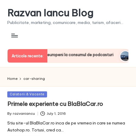
Razvan Iancu Blog
Publicitate, marketing, comunicare, media, turism, afaceri...
ia, printre liderii europeni la consumul de podcasturi
Clien
Articole recente:
June 2
Home
car-sharing
Posted
Calatorii & Vacante
in
Primele experiente cu BlaBlaCar.ro
By
razvaniancu
July 1, 2016
Posted
by
Stiu site-ul BlaBlaCar.ro inca de pe vremea in care se numea
Autohop.ro. Totusi, cred ca…