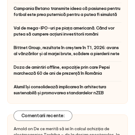
Campania Betano transmite ideea că pasiunea pentru
fotbal este prea puternică pentru a putea fi simulată
Val de mega-IPO-uri pe piața americană. Când vor
putea să cumpere acțiuni investitorii români
Bittnet Group, rezultate în creștere în T1, 2026: avans
al vânzărilor și al marjei brute, scădere a pierderii nete
Doza de amintiri offline, expoziție prin care Pepsi
marchează 60 de ani de prezență în România
Alumil își consolidează implicarea în arhitectura
sustenabilă și promovarea standardelor nZEB
Comentarii recente:
Arnold
on
De ce merită să iei în calcul achiziția de
electrocasnice Toshiba – de la design spectaculos, la