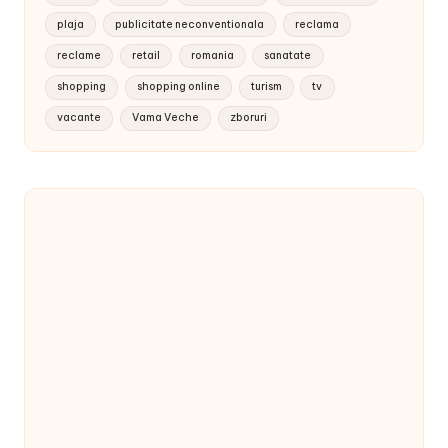
plaja
publicitate neconventionala
reclama
reclame
retail
romania
sanatate
shopping
shopping online
turism
tv
vacante
Vama Veche
zboruri