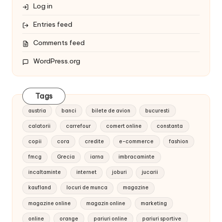
Log in
Entries feed
Comments feed
WordPress.org
Tags
austria
banci
bilete de avion
bucuresti
calatorii
carrefour
comert online
constanta
copii
cora
credite
e-commerce
fashion
fmcg
Grecia
iarna
imbracaminte
incaltaminte
internet
joburi
jucarii
kaufland
locuri de munca
magazine
magazine online
magazin online
marketing
online
orange
pariuri online
pariuri sportive