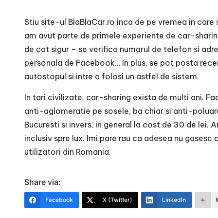
Stiu site-ul BlaBlaCar.ro inca de pe vremea in care
am avut parte de primele experiente de car-sharing
de cat sigur – se verifica numarul de telefon si ad
personala de Facebook… In plus, se pot posta recenz
autostopul si intre a folosi un astfel de sistem.
In tari civilizate, car-sharing exista de multi ani. F
anti-aglomeratie pe sosele, ba chiar si anti-polua
Bucuresti si invers, in general la cost de 30 de lei.
inclusiv spre lux. Imi pare rau ca adesea nu gasesc 
utilizatori din Romania.
Share via:
Facebook
X (Twitter)
LinkedIn