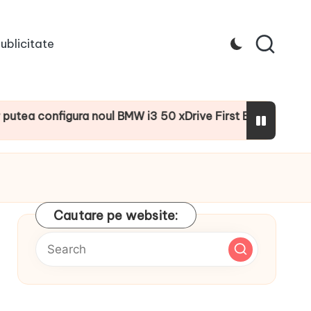
ublicitate
figura noul BMW i3 50 xDrive First Edition cu numeroase do
Cautare pe website: