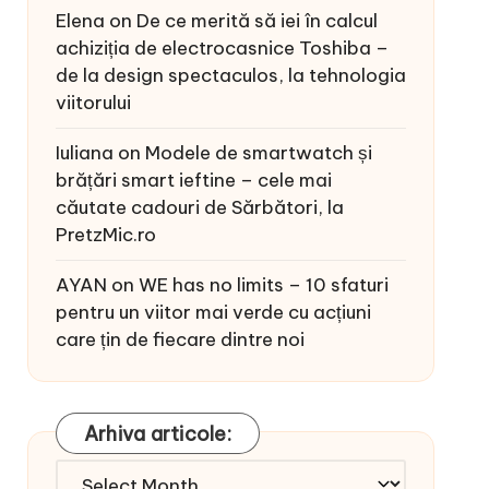
Elena
on
De ce merită să iei în calcul
achiziția de electrocasnice Toshiba –
de la design spectaculos, la tehnologia
viitorului
Iuliana
on
Modele de smartwatch și
brățări smart ieftine – cele mai
căutate cadouri de Sărbători, la
PretzMic.ro
AYAN
on
WE has no limits – 10 sfaturi
pentru un viitor mai verde cu acțiuni
care țin de fiecare dintre noi
Arhiva articole:
Arhiva