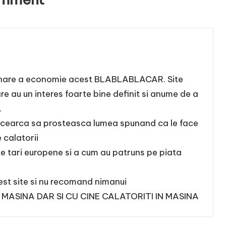
minare a economie acest BLABLABLACAR. Site
e au un interes foarte bine definit si anume de a
.
 incearca sa prosteasca lumea spunand ca le face
 calatorii
lte tari europene si a cum au patruns pe piata
est site si nu recomand nimanui
N MASINA DAR SI CU CINE CALATORITI IN MASINA