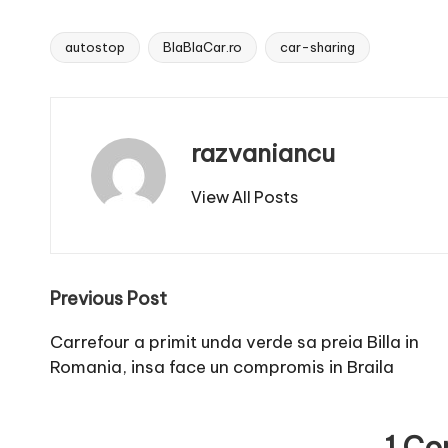
autostop
BlaBlaCar.ro
car-sharing
Tags:
razvaniancu
View All Posts
Post
Previous Post
navigation
Carrefour a primit unda verde sa preia Billa in
Romania, insa face un compromis in Braila
1 C