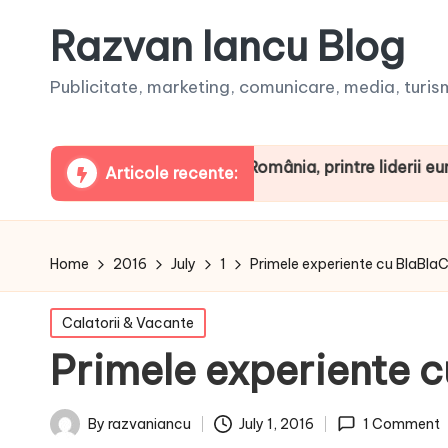
Razvan Iancu Blog
Publicitate, marketing, comunicare, media, turism,
ua ARBOpodcast. România, printre liderii europeni la co
Articole recente:
Home
2016
July
1
Primele experiente cu BlaBlaC
Posted
Calatorii & Vacante
in
Primele experiente c
July 1, 2016
By
razvaniancu
1 Comment
Posted
by