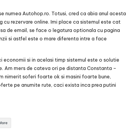
 se numea Autohop.ro. Totusi, cred ca abia anul acesta
 cu rezervare online. Imi place ca sistemul este cat
resa de email, se face o legatura optionala cu pagina
ii si astfel este o mare diferenta intre a face
aci economii si in acelasi timp sistemul este o solutie
re. Am mers de cateva ori pe distanta Constanta –
 Am nimerit soferi foarte ok si masini foarte bune,
oferte pe anumite rute, caci exista inca prea putini
More