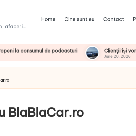
Home
Cine sunt eu
Contact
P
 afaceri...
nsumul de podcasturi
Clienţii își vor putea con
June 20, 2026
ar.ro
u BlaBlaCar.ro