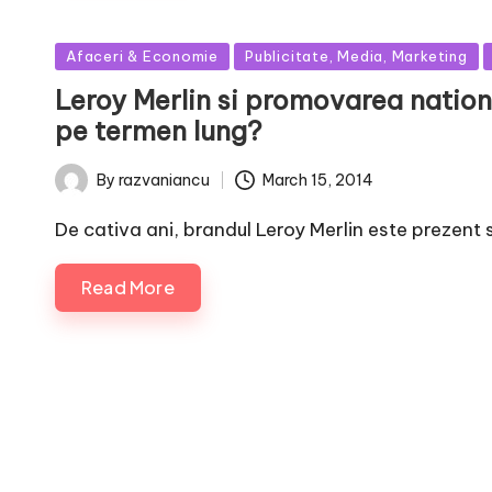
Posted
Afaceri & Economie
Publicitate, Media, Marketing
in
Leroy Merlin si promovarea nationa
pe termen lung?
March 15, 2014
By
razvaniancu
Posted
by
De cativa ani, brandul Leroy Merlin este prezent 
Read More