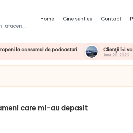
Home
Cine sunt eu
Contact
P
 afaceri...
consumul de podcasturi
Clienţii își vor putea 
June 20, 2026
oameni care mi-au depasit