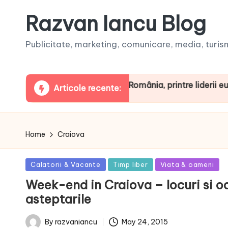
Razvan Iancu Blog
Publicitate, marketing, comunicare, media, turism,
eaua ARBOpodcast. România, printre liderii europeni la 
Articole recente:
Home
Craiova
Posted
Calatorii & Vacante
Timp liber
Viata & oameni
in
Week-end in Craiova – locuri si 
asteptarile
May 24, 2015
By
razvaniancu
Posted