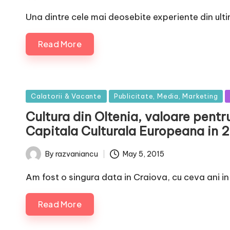
by
Una dintre cele mai deosebite experiente din ulti
Read More
Posted
Calatorii & Vacante
Publicitate, Media, Marketing
in
Cultura din Oltenia, valoare pent
Capitala Culturala Europeana in 
May 5, 2015
By
razvaniancu
Posted
by
Am fost o singura data in Craiova, cu ceva ani i
Read More