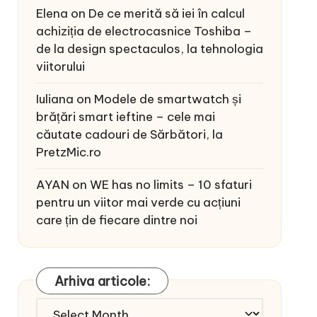
Elena
on
De ce merită să iei în calcul
achiziția de electrocasnice Toshiba –
de la design spectaculos, la tehnologia
viitorului
Iuliana
on
Modele de smartwatch și
brățări smart ieftine – cele mai
căutate cadouri de Sărbători, la
PretzMic.ro
AYAN
on
WE has no limits – 10 sfaturi
pentru un viitor mai verde cu acțiuni
care țin de fiecare dintre noi
Arhiva articole:
Arhiva