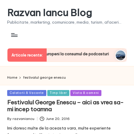
Razvan Iancu Blog
Publicitate, marketing, comunicare, media, turism, afaceri...
, printre liderii europeni la consumul de podcasturi
Clienţii
Articole recente:
June 20, 
Home
festivalul george enescu
Posted
Calatorii & Vacante
Timp liber
Viata & oameni
in
Festivalul George Enescu – aici as vrea sa-
mi incep toamna
By
razvaniancu
June 20, 2016
Posted
by
Imi doresc multe de la aceasta vara, multe experiente