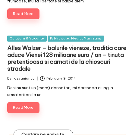
frumoase, multa libertate si carpe diem…
Read More
Posted
Calatorii & Vacante
Publicitate, Media, Marketing
in
Alles Walzer – balurile vieneze, traditia care
aduce Vienei 128 milioane euro / an – tinuta
pretentioasa si carnati de la chioscuri
stradale
By
razvaniancu
February 9, 2014
Posted
by
Desi nu sunt un (mare) dansator, imi doresc sa ajung in
urmatorii ani la un…
Read More
Cautare pe website: