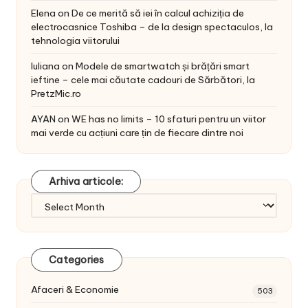
Elena
on
De ce merită să iei în calcul achiziția de
electrocasnice Toshiba – de la design spectaculos, la
tehnologia viitorului
Iuliana
on
Modele de smartwatch și brățări smart
ieftine – cele mai căutate cadouri de Sărbători, la
PretzMic.ro
AYAN
on
WE has no limits – 10 sfaturi pentru un viitor
mai verde cu acțiuni care țin de fiecare dintre noi
Arhiva articole:
Arhiva
articole:
Categories
Afaceri & Economie
503