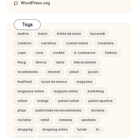
WordPress.org
Tags
austria
banci
bilete de avion
bucuresti
calatorii
carrefour
comert online
constanta
copii
cora
credite
e-commerce
fashion
fmcg
Grecia
iarna
imbracaminte
incaltaminte
internet
joburi
jucarii
kaufland
locuri de munca
magazine
magazine online
magazin online
marketing
online
orange
pariuri online
pariuri sportive
plaja
publicitate neconventionala
reclama
reclame
retail
romania
sanatate
shopping
shopping online
turism
tv