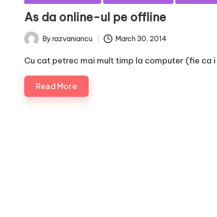
in
As da online-ul pe offline
March 30, 2014
By
razvaniancu
Posted
by
Cu cat petrec mai mult timp la computer (fie ca i
Read More