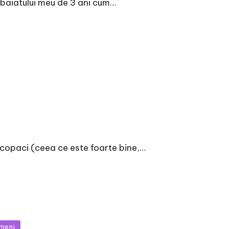
 baiatului meu de 3 ani cum…
e copaci (ceea ce este foarte bine,…
meni