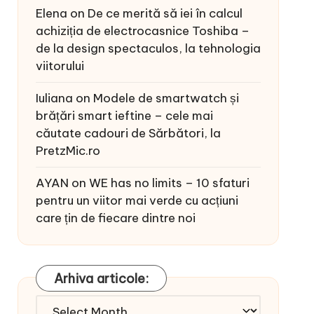
Elena
on
De ce merită să iei în calcul
achiziția de electrocasnice Toshiba –
de la design spectaculos, la tehnologia
viitorului
Iuliana
on
Modele de smartwatch și
brățări smart ieftine – cele mai
căutate cadouri de Sărbători, la
PretzMic.ro
AYAN
on
WE has no limits – 10 sfaturi
pentru un viitor mai verde cu acțiuni
care țin de fiecare dintre noi
Arhiva articole:
Arhiva