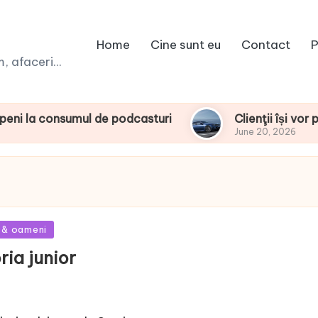
Home
Cine sunt eu
Contact
P
 afaceri...
nsumul de podcasturi
Clienţii își vor putea co
June 20, 2026
 & oameni
ria junior