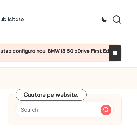
ublicitate
nfigura noul BMW i3 50 xDrive First Edition cu numeroase d
Cautare pe website: