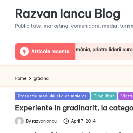
Razvan Iancu Blog
Publicitate, marketing, comunicare, media, turism,
ua ARBOpodcast. România, printre liderii europeni la co
Articole recente:
Home
gradina
Posted
Protectia mediului si a animalelor
Timp liber
Viata
in
Experiente in gradinarit, la catego
April 7, 2014
By
razvaniancu
Posted
by