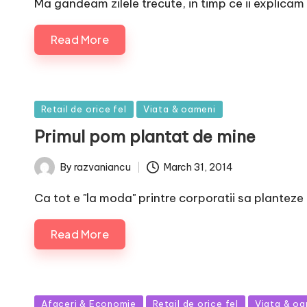
Ma gandeam zilele trecute, in timp ce ii explicam
Read More
Posted
Retail de orice fel
Viata & oameni
in
Primul pom plantat de mine
March 31, 2014
By
razvaniancu
Posted
by
Ca tot e "la moda" printre corporatii sa plantez
Read More
Posted
Afaceri & Economie
Retail de orice fel
Viata & oa