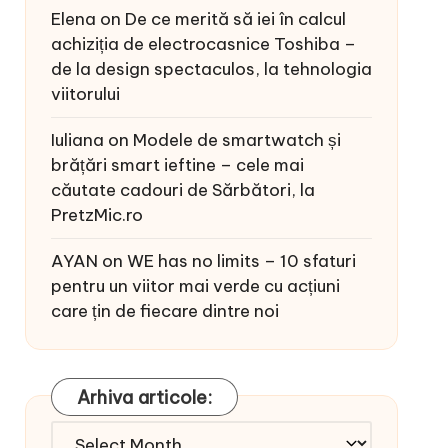
Elena
on
De ce merită să iei în calcul
achiziția de electrocasnice Toshiba –
de la design spectaculos, la tehnologia
viitorului
Iuliana
on
Modele de smartwatch și
brățări smart ieftine – cele mai
căutate cadouri de Sărbători, la
PretzMic.ro
AYAN
on
WE has no limits – 10 sfaturi
pentru un viitor mai verde cu acțiuni
care țin de fiecare dintre noi
Arhiva articole:
Arhiva