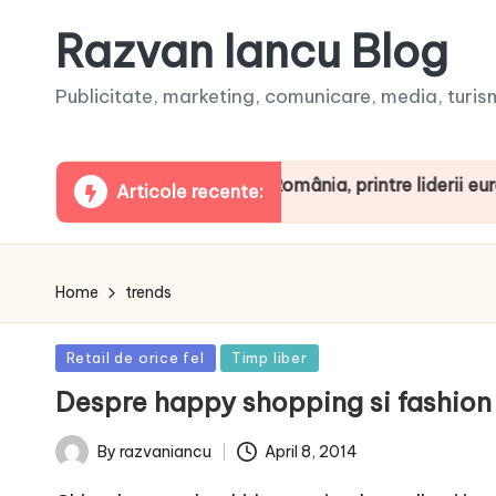
Razvan Iancu Blog
Publicitate, marketing, comunicare, media, turism,
eaua ARBOpodcast. România, printre liderii europeni la 
Articole recente:
Home
trends
Posted
Retail de orice fel
Timp liber
in
Despre happy shopping si fashion
April 8, 2014
By
razvaniancu
Posted
by