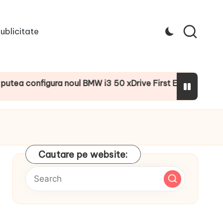
ublicitate
onfigura noul BMW i3 50 xDrive First Edition cu numeroase 
Cautare pe website: