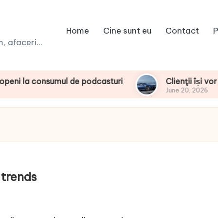
Home
Cine sunt eu
Contact
P
 afaceri...
consumul de podcasturi
Clienţii își vor putea c
June 20, 2026
 trends