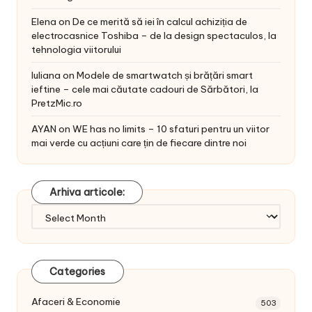
Elena
on
De ce merită să iei în calcul achiziția de
electrocasnice Toshiba – de la design spectaculos, la
tehnologia viitorului
Iuliana
on
Modele de smartwatch și brățări smart
ieftine – cele mai căutate cadouri de Sărbători, la
PretzMic.ro
AYAN
on
WE has no limits – 10 sfaturi pentru un viitor
mai verde cu acțiuni care țin de fiecare dintre noi
Arhiva articole:
Arhiva
articole:
Categories
Afaceri & Economie
503