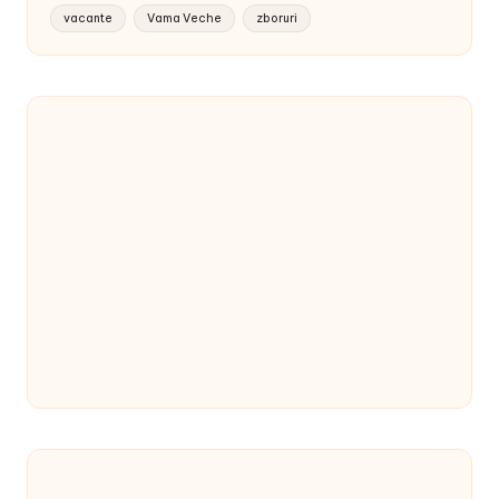
vacante
Vama Veche
zboruri