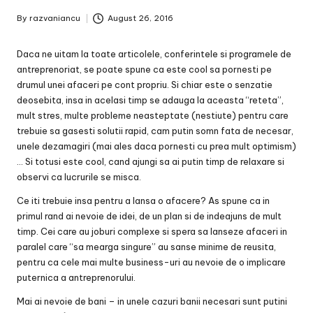
By
razvaniancu
August 26, 2016
Posted
by
Daca ne uitam la toate articolele, conferintele si programele de
antreprenoriat, se poate spune ca este cool sa pornesti pe
drumul unei afaceri pe cont propriu. Si chiar este o senzatie
deosebita, insa in acelasi timp se adauga la aceasta “reteta”,
mult stres, multe probleme neasteptate (nestiute) pentru care
trebuie sa gasesti solutii rapid, cam putin somn fata de necesar,
unele dezamagiri (mai ales daca pornesti cu prea mult optimism)
… Si totusi este cool, cand ajungi sa ai putin timp de relaxare si
observi ca lucrurile se misca.
Ce iti trebuie insa pentru a lansa o afacere? As spune ca in
primul rand ai nevoie de idei, de un plan si de indeajuns de mult
timp. Cei care au joburi complexe si spera sa lanseze afaceri in
paralel care “sa mearga singure” au sanse minime de reusita,
pentru ca cele mai multe business-uri au nevoie de o implicare
puternica a antreprenorului.
Mai ai nevoie de bani – in unele cazuri banii necesari sunt putini