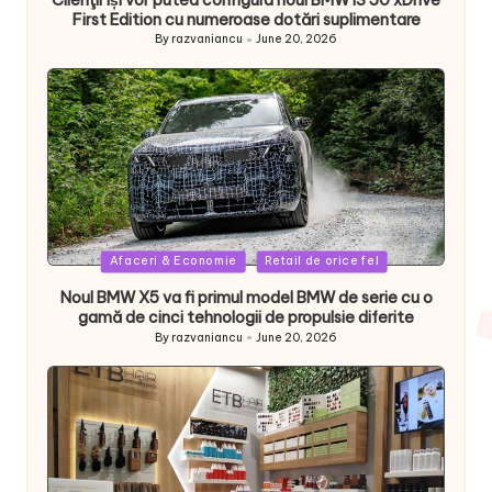
Clienţii își vor putea configura noul BMW i3 50 xDrive
First Edition cu numeroase dotări suplimentare
By
razvaniancu
June 20, 2026
Posted
by
Posted
Afaceri & Economie
Retail de orice fel
in
Noul BMW X5 va fi primul model BMW de serie cu o
gamă de cinci tehnologii de propulsie diferite
By
razvaniancu
June 20, 2026
Posted
by