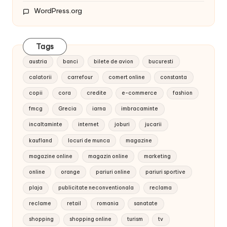
WordPress.org
Tags
austria
banci
bilete de avion
bucuresti
calatorii
carrefour
comert online
constanta
copii
cora
credite
e-commerce
fashion
fmcg
Grecia
iarna
imbracaminte
incaltaminte
internet
joburi
jucarii
kaufland
locuri de munca
magazine
magazine online
magazin online
marketing
online
orange
pariuri online
pariuri sportive
plaja
publicitate neconventionala
reclama
reclame
retail
romania
sanatate
shopping
shopping online
turism
tv