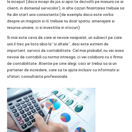
la inceput (daca incepi de jos si apoi te dezvolti pe masura ce ai
clienti, in domeniul serviciilor), in alte cazuri finantarea trebuie sa
fie din start una consistenta (de exemplu daca este vorba
despre un magazin si iti trebuie nu doar spatiu, amenajare si
resurse umane, ci si investitie in stocuri).
Si mai este ceva de care ai nevoie neaparat, un subiect pe care
unii il trec pe lista abia la “si altele”, desi este extrem de
important: servicii de contabilitate. Cel mai probabil, nu vei avea
nevoie de contabili cu norma intreaga, ci vei colabora cu o firma
de contabilitate. Atentie pe cine alegi, caci ar trebui sa ai un
partener de incredere, care sa te ajute inclusiv cu informatii si
sfaturi, consultanta profesionala.