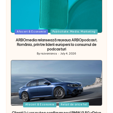
Posted
Afaceri & Economie
Publicitate, Media, Marketing
in
ARBOmedia relansează rețeaua ARBOpodcast.
România, printre liderii europeni la consumul de
podcasturi
By
razvaniancu
July 4, 2026
Posted
by
Posted
Afaceri & Economie
Retail de orice fel
in