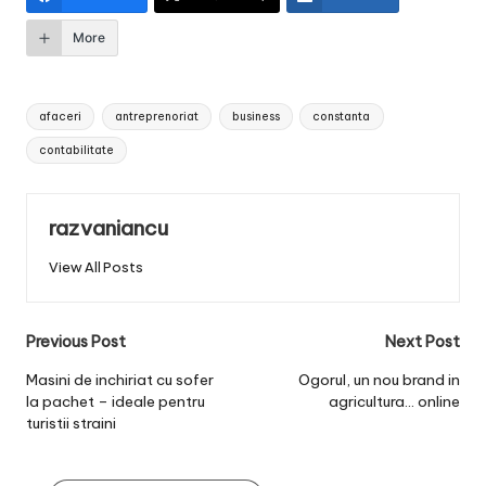
More
Tags:
afaceri
antreprenoriat
business
constanta
contabilitate
razvaniancu
View All Posts
Post
Previous Post
Next Post
navigation
Masini de inchiriat cu sofer
Ogorul, un nou brand in
la pachet – ideale pentru
agricultura… online
turistii straini