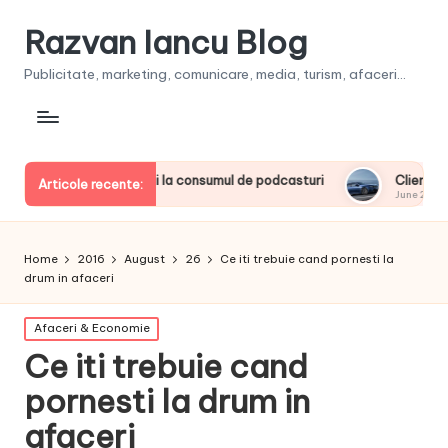
Razvan Iancu Blog
Publicitate, marketing, comunicare, media, turism, afaceri...
derii europeni la consumul de podcasturi
Clienţii își vor pu
Articole recente:
June 20, 2026
Home
2016
August
26
Ce iti trebuie cand pornesti la
drum in afaceri
Posted
Afaceri & Economie
in
Ce iti trebuie cand
pornesti la drum in
afaceri