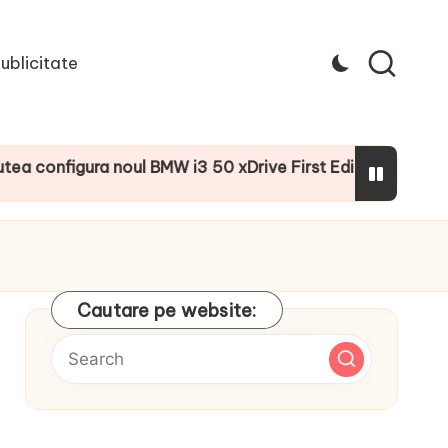
ublicitate
igura noul BMW i3 50 xDrive First Edition cu numeroase dot
Cautare pe website: