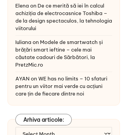
Elena
on
De ce merită să iei în calcul
achiziția de electrocasnice Toshiba –
de la design spectaculos, la tehnologia
viitorului
Iuliana
on
Modele de smartwatch și
brățări smart ieftine – cele mai
căutate cadouri de Sărbători, la
PretzMic.ro
AYAN
on
WE has no limits – 10 sfaturi
pentru un viitor mai verde cu acțiuni
care țin de fiecare dintre noi
Arhiva articole:
Arhiva