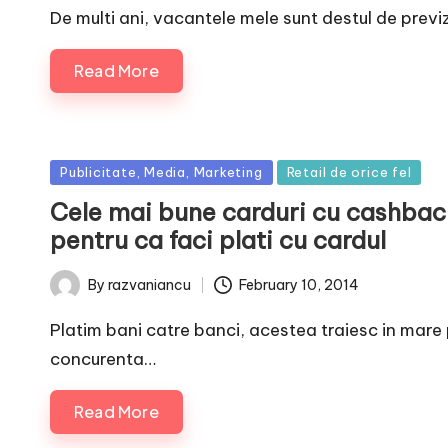
De multi ani, vacantele mele sunt destul de prev
Read More
Posted
Publicitate, Media, Marketing
Retail de orice fel
in
Cele mai bune carduri cu cashbac
pentru ca faci plati cu cardul
February 10, 2014
By
razvaniancu
Posted
by
Platim bani catre banci, acestea traiesc in mare 
concurenta…
Read More