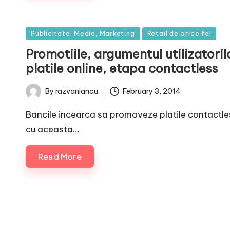
Posted
Publicitate, Media, Marketing
Retail de orice fel
in
Promotiile, argumentul utilizatoril
platile online, etapa contactless
February 3, 2014
By
razvaniancu
Posted
by
Bancile incearca sa promoveze platile contactl
cu aceasta…
Read More