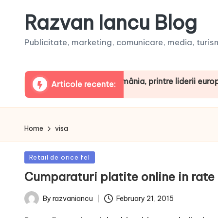
Razvan Iancu Blog
Publicitate, marketing, comunicare, media, turism,
 ARBOpodcast. România, printre liderii europeni la con
Articole recente:
Home
visa
Posted
Retail de orice fel
in
Cumparaturi platite online in rat
February 21, 2015
By
razvaniancu
Posted
by