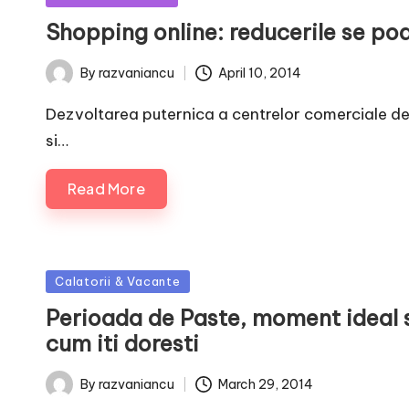
in
Shopping online: reducerile se po
April 10, 2014
By
razvaniancu
Posted
by
Dezvoltarea puternica a centrelor comerciale de t
si…
Read More
Posted
Calatorii & Vacante
in
Perioada de Paste, moment ideal 
cum iti doresti
March 29, 2014
By
razvaniancu
Posted
by