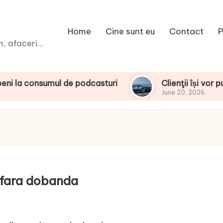
Home
Cine sunt eu
Contact
P
 afaceri...
sumul de podcasturi
Clienţii își vor putea conf
June 20, 2026
e fara dobanda