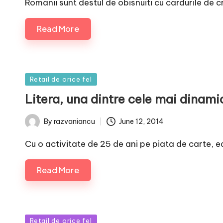
Romanii sunt destul de obisnuiti cu cardurile de c
Read More
Posted
Retail de orice fel
in
Litera, una dintre cele mai dinami
June 12, 2014
By
razvaniancu
Posted
by
Cu o activitate de 25 de ani pe piata de carte, e
Read More
Posted
Retail de orice fel